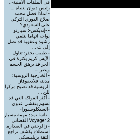
في الملفات الأمنية-..
رئيس ديوان نتنياه ...
-
لماذا فضل محمد
صلاح الدوري التركي
على السعودي؟
-
-إنديكس-: سيارتو
يواجه اتهاما بتلقي
رشوة وعقوبة قد تصل
إلى ث ...
-
طبيب يحذر: تناول
الآيس كريم بكثرة في
الحر قد يرهق الجسم
ويضر ...
-
الخارجية الروسية:
مدينة فلاديقوقاز
الروسية قد تصبح مركزا
للن ...
-
أكثر الفواكه التي قد
تسهم بتفشي عدوى
-السيكلوسبورا-
-
ناسا تمدد مهمة مسبار
Voyager 2 الفضائي
-
زالوجني في الصدارة..
استطلاع يكشف تراجع
الثقة بزيلينسكي