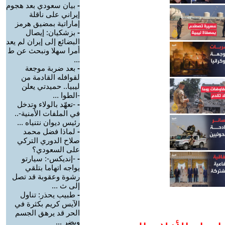
-
بيان سعودي بعد هجوم
إيراني على ناقلة
إماراتية بمضيق هرمز
-
بزشكيان: إيصال
البضائع إلى إيران لم يعد
أمرا سهلا ونبحث عن ط
...
-
بعد ضربة موجعة
لقوافله القادمة من
ليبيا.. حميدتي يعلن
-الطوا ...
-
-تعهّد بالولاء وتدخل
في الملفات الأمنية-..
رئيس ديوان نتنياه ...
-
لماذا فضل محمد
صلاح الدوري التركي
على السعودي؟
-
-إنديكس-: سيارتو
يواجه اتهاما بتلقي
رشوة وعقوبة قد تصل
إلى ث ...
-
طبيب يحذر: تناول
الآيس كريم بكثرة في
الحر قد يرهق الجسم
ويضر ...