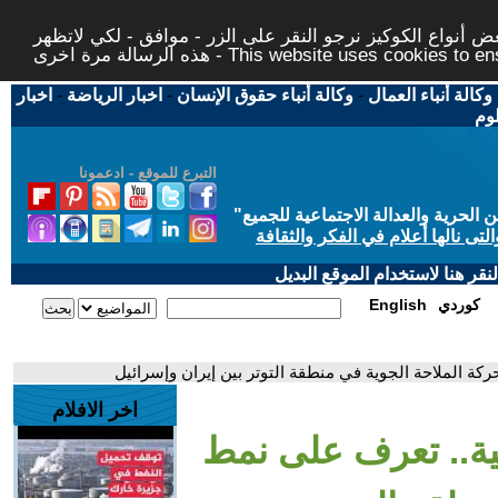
 أنواع الكوكيز نرجو النقر على الزر - موافق - لكي لاتظهر
This website uses cookies to ensure you ge
وكالة أنباء العمال
-
وكالة أنباء حقوق الإنسان
-
اخبار الرياضة
-
اخبار
لوم
التبرع للموقع - ادعمونا
حرية والعدالة الاجتماعية للجميع
"
تى نالها أعلام في الفكر والثقافة
قر هنا لاستخدام الموقع البديل
كوردي
English
كة الملاحة الجوية في منطقة التوتر بين إيران وإسرائيل
اخر الافلام
لية.. تعرف على نمط