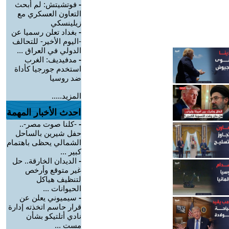
-
فوتشيتش: لم أبحث
التعاون العسكري مع
زيلينسكي
-
بغداد تعلن رسميا عن
-اليوم الأخير- للتحالف
الدولي في العراق ...
-
مدفيديف: الغرب
استخدم جورجيا كأداة
ضد روسيا
المزيد.....
احدث الأخبار المهمة
-
-كلنا صوت مصر-..
حفل شيرين بالساحل
الشمالي يحظى باهتمام
كبير ...
-
الديدان الخارقة.. حل
غير متوقع وأرخص
لتنظيف هياكل
الحيوانات ...
-
سيميوني يعلن عن
قرار حاسم اتخذته إدارة
نادي أتلتيكو بشأن
مست ...