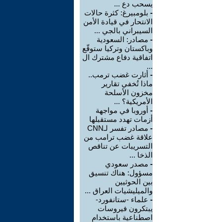
يسحب دع ...
-
بلومبيرغ: كثرة حالات
الانتحار في قيادة الأمن
السيبراني بالجي ...
-
مصادر: السعودية
وباكستان وتركيا ستوقّع
اتفاقية دفاع مشترك ال
...
-
أثارت غضب ترمب..
ماذا تُخفي تقارير
مخزون الأسلحة
الأمريكية؟ ...
-
أوروبا في مواجهة
أزمات تهدد مستقبلها
-
مصادر تفسر لـCNN
علاقة غضب ترامب من
التسريبات عن تناقص
الذخا ...
-
مصدر سعودي
مسؤول: هناك تنسيق
بين الحوثيين
والميليشيات العراق ...
-
علماء -ستانفورد-
يبتكرون فيروسات
اصطناعية باستخدام