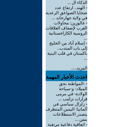
الذكاء ال ...
-
الهند.. ارتفاع عدد
ضحايا الصواعق الرعدية
في ولاية جهارخاند ...
-
غالوزين: محاولات
الغرب لإضعاف العلاقات
الروسية الكازاخستانية
...
-
إسلام آباد من الخليج
إلى باب المندب..
باكستان في قلب البنية
...
المزيد.....
احدث الأخبار المهمة
-
-المواطنة بحق
الميلاد- و-سياحة
الولادة- في مرمى
قرارات ترامب ...
-
زلزال سياسي في
ألمانيا: اليمين المتطرف
يتصدر الاستطلاعات
بنس ...
-
اتفاقية دفاعية مرتقبة