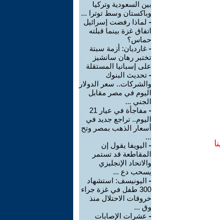
بين السعودية وتركيا
وباكستان وسط توترا ...
-
لماذا رفضت إسرائيل
اتفاق غزة بينما قبلته
حماس؟
-
غارديان: أزمة سبتة
تختبر رهان سانشيز
على إسبانيا المستقلة
-
تحديث البنوك
والشركات.. سعر الدولار
اليوم في مصر مقابل
الجني ...
-
مفاجأة في عيار 21
اليوم.. تراجع جديد في
أسعار الذهب بمصر وتح
...
ا
-
اليويفا يقول إن
المقاطعة قد تستمر
والاتحاد الإنجليزي
يسحب دع ...
-
اليونيسف: استشهاد
300 طفل في غزة جراء
خروقات الاحتلال منذ
وق ...
-
عشرات الإصابات