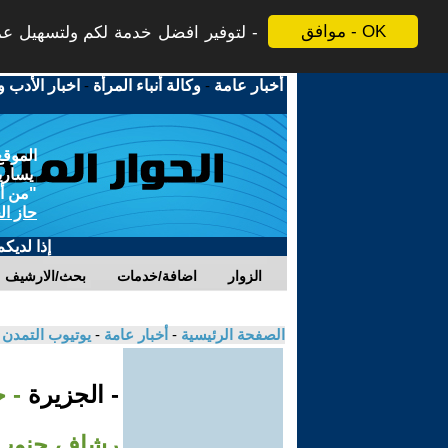
موافق - OK
لتوفير افضل خدمة لكم ولتسهيل عملي
أخبار عامة
-
وكالة أنباء المرأة
-
اخبار الأدب و
الموقع
يسارية
"من أج
حاز ال
إذا لديك
الزوار
اضافة/خدمات
بحث/الارشيف
الصفحة الرئيسية
-
أخبار عامة
-
يوتيوب التمدن
- الجزيرة
- ح
رشاف جنوب 