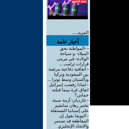
المزيد.....
أخبار عامة
-
-المواطنة بحق
الميلاد- و-سياحة
الولادة- في مرمى
قرارات ترامب ...
-
اتفاقية دفاعية مرتقبة
بين السعودية وتركيا
وباكستان وسط توترا ...
-
لماذا رفضت إسرائيل
اتفاق غزة بينما قبلته
حماس؟
-
غارديان: أزمة سبتة
تختبر رهان سانشيز
على إسبانيا المستقلة
-
اليويفا يقول إن
المقاطعة قد تستمر
والاتحاد الإنجليزي