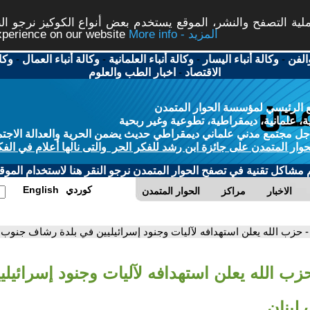
ة التصفح والنشر، الموقع يستخدم بعض أنواع الكوكيز نرجو النق
More info - المزيد
experience on our website
الفن
-
وكالة أنباء اليسار
-
وكالة أنباء العلمانية
-
وكالة أنباء العمال
-
وكا
الاقتصاد
-
اخبار الطب والعلوم
 الرئيسي لمؤسسة الحوار المتمدن
، علمانية، ديمقراطية، تطوعية وغير ربحية
ل مجتمع مدني علماني ديمقراطي حديث يضمن الحرية والعدالة الاجتم
حوار المتمدن على جائزة ابن رشد للفكر الحر والتى نالها أعلام في الفك
م مشاكل تقنية في تصفح الحوار المتمدن نرجو النقر هنا لاستخدام الموقع
كوردي
English
الاخبار
مراكز
الحوار المتمدن
- حزب الله يعلن استهدافه لآليات وجنود إسرائيليين في بلدة رشاف جنوب 
زب الله يعلن استهدافه لآليات وجنود إسرائيلي
لبنان