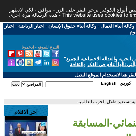
 أنواع الكوكيز نرجو النقر على الزر - موافق - لكي لاتظهر
This website uses cookies to ensure you ge
وكالة أنباء العمال
-
وكالة أنباء حقوق الإنسان
-
اخبار الرياضة
-
اخبار
لوم
التبرع للموقع - ادعمونا
حرية والعدالة الاجتماعية للجميع
"
تى نالها أعلام في الفكر والثقافة
قر هنا لاستخدام الموقع البديل
كوردي
English
ة تستعيد ظلال الحرب العالمية
اخر الافلام
نمائي-المسابقة