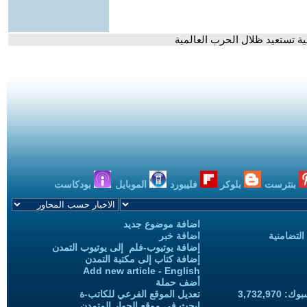
ة تستعيد ظلال الحرب العالمية
بنترست
بلوكر
فليبورد
الموبايل
بودكاست
اضافة موضوع جديد
التضامنية
اضافة خبر
إضافة يوتيوب-فلم إلى يوتيوب التمدن
إضافة كتاب إلى مكتبة التمدن
Add new article - English
أضف حملة
3,732,97
تعديل الموقع الفرعي للكاتب-ة
ابحث في موقع الحوار المتمدن