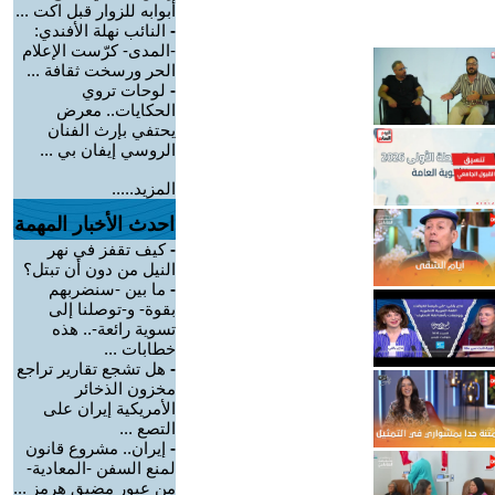
أبوابه للزوار قبل اكت ...
-
النائب نهلة الأفندي:
-المدى- كرّست الإعلام
الحر ورسخت ثقافة ...
-
لوحات تروي
الحكايات.. معرض
يحتفي بإرث الفنان
الروسي إيفان بي ...
المزيد.....
احدث الأخبار المهمة
-
كيف تقفز في نهر
النيل من دون أن تبتل؟
-
ما بين -سنضربهم
بقوة- و-توصلنا إلى
تسوية رائعة-.. هذه
خطابات ...
-
هل تشجع تقارير تراجع
مخزون الذخائر
الأمريكية إيران على
التصع ...
-
إيران.. مشروع قانون
لمنع السفن -المعادية-
من عبور مضيق هرمز ...