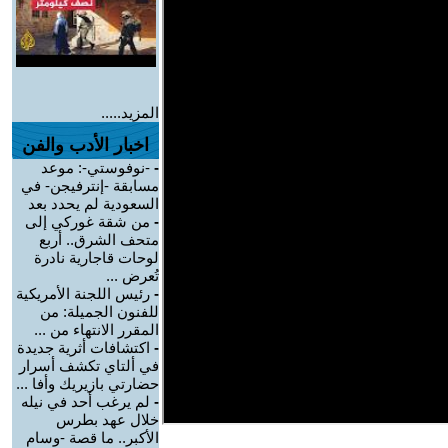
المزيد.....
اخبار الأدب والفن
-
-نوفوستي-: موعد
مسابقة -إنترفيجن- في
السعودية لم يحدد بعد
-
من شقة غوركي إلى
متحف الشرق.. أربع
لوحات قاجارية نادرة
تُعرض ...
-
رئيس اللجنة الأمريكية
للفنون الجميلة: من
المقرر الانتهاء من ...
-
اكتشافات أثرية جديدة
في ألتاي تكشف أسرار
حضارتي بازيريك وأفا ...
-
لم يرغب أحد في نيله
خلال عهد بطرس
الأكبر.. ما قصة -وسام