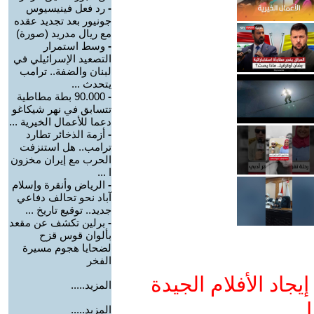
-
رد فعل فينيسيوس
جونيور بعد تجديد عقده
مع ريال مدريد (صورة)
-
وسط استمرار
التصعيد الإسرائيلي في
لبنان والضفة.. ترامب
يتحدث ...
-
90.000 بطة مطاطية
تتسابق في نهر شيكاغو
دعما للأعمال الخيرية ...
-
أزمة الذخائر تطارد
ترامب.. هل استنزفت
الحرب مع إيران مخزون
ا ...
-
الرياض وأنقرة وإسلام
آباد نحو تحالف دفاعي
جديد.. توقيع تاريخ ...
-
برلين تكشف عن مقعد
بألوان قوس قزح
لضحايا هجوم مسيرة
الفخر
جاد الأفلام الجيدة
المزيد.....
ا
المزيد.....