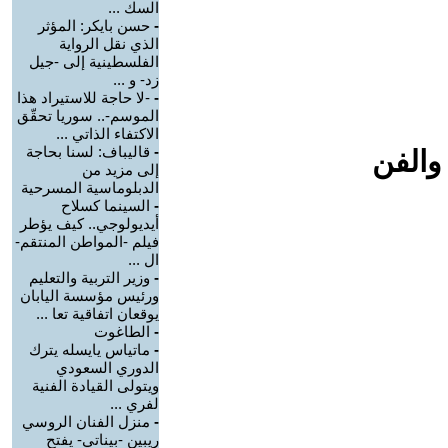
السك ...
-
حسن بايكر: المؤثر
الذي نقل الرواية
الفلسطينية إلى -جيل
زد- و ...
-
-لا حاجة للاستيراد هذا
الموسم-.. سوريا تحقّق
الاكتفاء الذاتي ...
-
قاليباف: لسنا بحاجة
والفن
إلى مزيد من
الدبلوماسية المسرحية
-
السينما كسلاح
أيديولوجي.. كيف يؤطر
فيلم -المواطن المنتقم-
ال ...
-
وزير التربية والتعليم
ورئيس مؤسسة اليابان
يوقعان اتفاقية تعا ...
-
الطاغوت
-
ماتياس يايسله يترك
الدوري السعودي
ويتولى القيادة الفنية
لفري ...
-
منزل الفنان الروسي
ريبين -بيناتي- يفتح