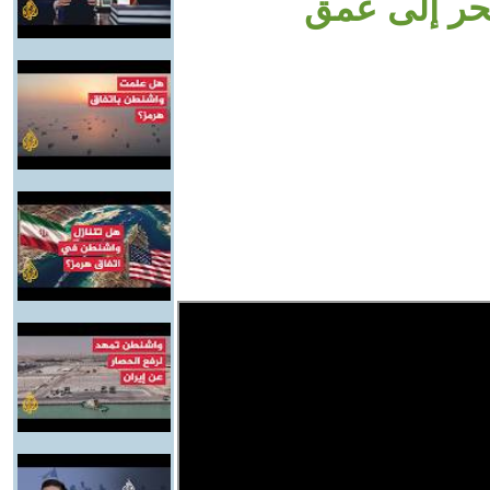
حر إلى عمق