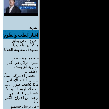
المزيد.....
اخبار الطب والعلوم
-
فريق بحثي يطوّر
مركّباً دوائياً جديداً
يستهدف مقاومة الخلايا
...
-
تغريم -ميتا- 567
مليون دولار، في أكبر
حكم يتعلق بسلامة
الأطف ...
-
الحصار الأميركي يشلّ
شريان النفط الإيراني..
ماذا كشفت صور ال ...
-
حظك اليوم السبت 8
اغسطس 2026.. هل
برجك من الأبراج الأكثر
حظً ...
-
هل يرسل جسمك