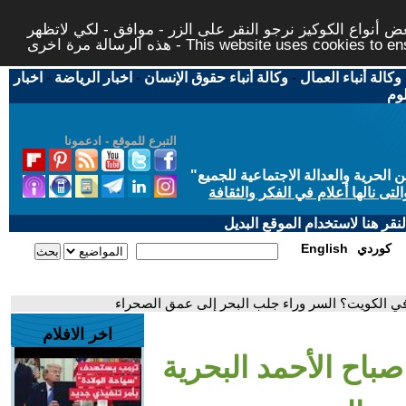
 أنواع الكوكيز نرجو النقر على الزر - موافق - لكي لاتظهر
This website uses cookies to ensure you ge
وكالة أنباء العمال
-
وكالة أنباء حقوق الإنسان
-
اخبار الرياضة
-
اخبار
لوم
التبرع للموقع - ادعمونا
حرية والعدالة الاجتماعية للجميع
"
تى نالها أعلام في الفكر والثقافة
قر هنا لاستخدام الموقع البديل
كوردي
English
 في الكويت؟ السر وراء جلب البحر إلى عمق الصحراء
اخر الافلام
صباح الأحمد البحرية