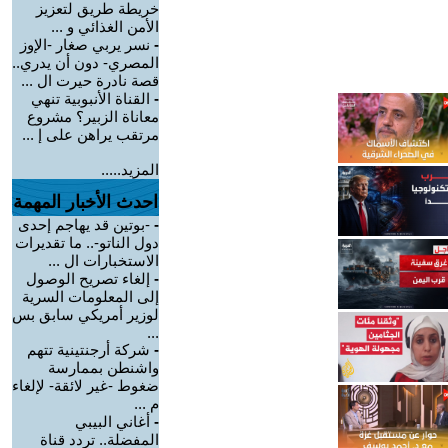
خريطة طريق لتعزيز
الأمن الغذائي و ...
-
نسر يربي صغار -الإوز
المصري- دون أن يدري..
قصة نادرة حيرت ال ...
-
القناة الأنبوبية تنهي
معاناة الزبير؟ مشروع
مرتقب يراهن على إ ...
المزيد.....
احدث الأخبار المهمة
-
-بوتين قد يهاجم إحدى
دول الناتو-.. ما تقديرات
الاستخبارات ال ...
-
إلغاء تصريح الوصول
إلى المعلومات السرية
لوزير أمريكي سابق بس
...
-
شركة أرجنتينية تتهم
واشنطن بممارسة
ضغوط -غير لائقة- لإلغاء
م ...
-
أغاني البيبي
المفضلة.. تردد قناة