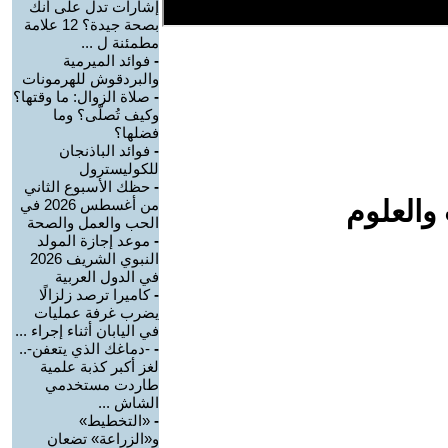
إشارات تدل على أنك
بصحة جيدة؟ 12 علامة
مطمئنة ل ...
-
فوائد الميرمية
والبردقوش للهرمونات
-
صلاة الزوال: ما وقتها؟
وكيف تُصلّى؟ وما
فضلها؟
-
فوائد الباذنجان
للكوليسترول
-
حظك الأسبوع الثاني
والعلوم
من أغسطس 2026 في
الحب والعمل والصحة
-
موعد إجازة المولد
النبوي الشريف 2026
في الدول العربية
-
كاميرا ترصد زلزالًا
يضرب غرفة عمليات
في اليابان أثناء إجراء ...
-
-دماغك الذي يتعفن-..
لغز أكبر كذبة علمية
طاردت مستخدمي
الشاش ...
-
«التخطيط»
و«الزراعة» تضعان