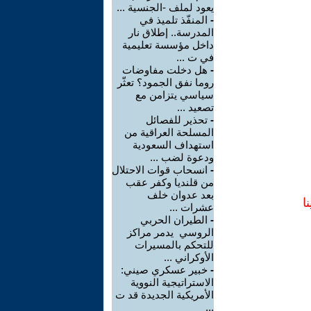
يعود لملف -الجنسية ...
-
المنفّذ تلميذ في
المدرسة.. إطلاق نار
داخل مؤسسة تعليمية
في ت ...
-
هل دخلت مفاوضات
روما نفق الجمود؟ تعثّر
سياسي يتزامن مع
تصعيد ...
-
تحذير للفصائل
المسلحة العراقية من
استهداف السعودية
ودعوة لضب ...
-
انسحاب قوات الاحتلال
من قلنديا وكفر عقب
بعد عدوان خلف
ا
عشرات ...
-
الطيران الحربي
الروسي يدمر مراكز
للتحكم بالمسيرات
الأوكراني ...
-
خبير عسكري صيني:
الاستراتيجية النووية
الأمريكية الجديدة قد ت
...