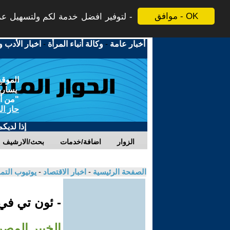
موافق - OK
لتوفير افضل خدمة لكم ولتسهيل عملي
أخبار عامة
-
وكالة أنباء المرأة
-
اخبار الأدب و
الموقع
يسارية
"من أج
حاز ال
إذا لديك
الزوار
اضافة/خدمات
بحث/الارشيف
الصفحة الرئيسية
-
اخبار الاقتصاد
-
يوتيوب الت
- ئون تي ف
الخبير المصر