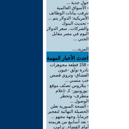
حول جدية ...
-
الأسواق العالمية
تترقب بيانات الوظائف
الأمريكية: الدولار يتم ...
-
تحديث البنوك
والشركات.. سعر الدولار
اليوم في مصر مقابل
الجني ...
المزيد.....
احدث الأخبار المهمة
-
158 قطعة مجوهرات
نادرة توثّق -عيون
العشاق- وتروي قصص
حب منسي ...
-
بيلاروس تصنّف موقع
-يورونيوز- كـ -إعلام
متطرف- وتحظر
الوصول ...
-
الصحة السورية تعلن
الحصيلة النهائية لتفجير
جرمانا..وجهة مجهو ...
-
بعد أسابيع من هزيمته
أمام القضاء.. ترامب