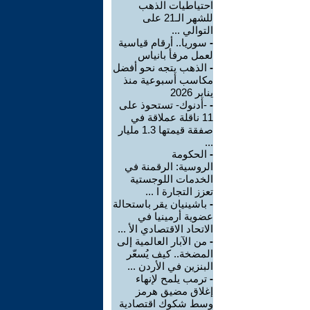
احتياطيات الذهب
للشهر الـ21 على
التوالي ...
-
سوريا.. أرقام قياسية
لعمل مرفأ بانياس
-
الذهب يتجه نحو أفضل
مكاسب أسبوعية منذ
يناير 2026
-
-أدنوك- تستحوذ على
11 ناقلة عملاقة في
صفقة قيمتها 1.3 مليار
...
-
الحكومة
الروسية: الرقمنة في
الخدمات اللوجستية
تعزز التجارة ا ...
-
باشينيان يقر باستحالة
عضوية أرمينيا في
الاتحاد الاقتصادي الأ ...
-
من الآبار العالمية إلى
المضخة.. كيف يُسعّر
البنزين في الأردن ...
-
ترمب يلمح لإنهاء
إغلاق مضيق هرمز
وسط شكوك اقتصادية