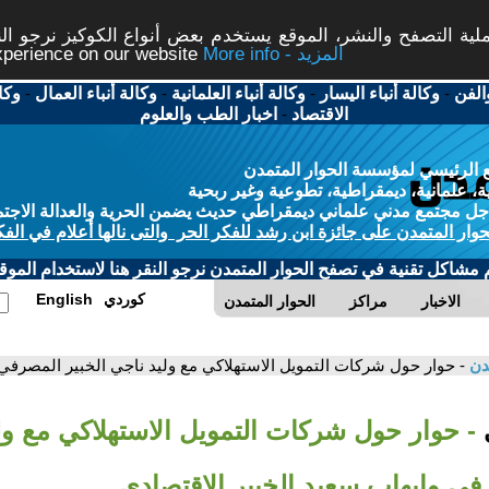
ة التصفح والنشر، الموقع يستخدم بعض أنواع الكوكيز نرجو النق
More info - المزيد
experience on our website
الفن
-
وكالة أنباء اليسار
-
وكالة أنباء العلمانية
-
وكالة أنباء العمال
-
وكا
الاقتصاد
-
اخبار الطب والعلوم
 الرئيسي لمؤسسة الحوار المتمدن
، علمانية، ديمقراطية، تطوعية وغير ربحية
ل مجتمع مدني علماني ديمقراطي حديث يضمن الحرية والعدالة الاجتم
حوار المتمدن على جائزة ابن رشد للفكر الحر والتى نالها أعلام في الفك
م مشاكل تقنية في تصفح الحوار المتمدن نرجو النقر هنا لاستخدام الموقع
كوردي
English
الاخبار
مراكز
الحوار المتمدن
مدن
- حوار حول شركات التمويل الاستهلاكي مع وليد ناجي الخبير المصرفي 
ي
- حوار حول شركات التمويل الاستهلاكي مع ول
في وإيهاب سعيد الخبير الاقتصادي