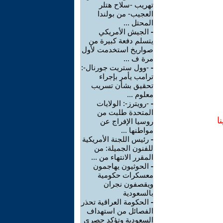
تهريب -سلاح هتلر
العجيب- من بولندا
المحتل ...
-
الجيش الأمريكي
يتسلم دفعة كبيرة من
صواريخ استخدمت لأول
مرة ف ...
-
-وول ستريت جورنال-:
ترامب يأمر بإجراء
تحقيق بشأن تسريب
معلوم ...
-
-رويترز-: الولايات
المتحدة طلبت من
ا
روسيا الإفراج عن
مواطنها ...
-
رئيس اللجنة الأمريكية
للفنون الجميلة: من
المقرر الانتهاء من ...
-
الحوثيون يهاجمون
معسكرات حكومية
ويقصفون نجران
بالسعودية
-
الحكومة العراقية تحذر
الفصائل من استهداف
السعودية وتؤكد حصري