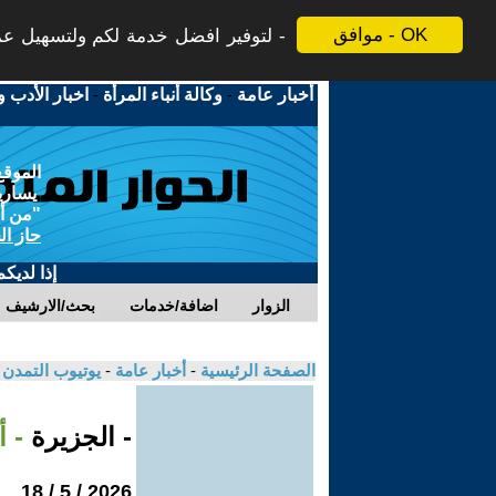
موافق - OK
لتوفير افضل خدمة لكم ولتسهيل عملي
أخبار عامة
-
وكالة أنباء المرأة
-
اخبار الأدب و
الموقع
يسارية
"من أج
حاز ال
إذا لديك
الزوار
اضافة/خدمات
بحث/الارشيف
الصفحة الرئيسية
-
أخبار عامة
-
يوتيوب التمدن
- الجزيرة
- أ
2026 / 5 / 18