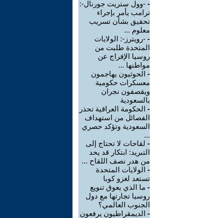
-
-وول ستريت جورنال-:
ترامب يأمر بإجراء
تحقيق بشأن تسريب
معلوم ...
-
-رويترز-: الولايات
المتحدة طلبت من
روسيا الإفراج عن
مواطنها ...
-
الحوثيون يهاجمون
معسكرات حكومية
ويقصفون نجران
بالسعودية
-
الحكومة العراقية تحذر
الفصائل من استهداف
السعودية وتؤكد حصري
...
-
لقاحات لا تحتاج إلى
التبريد: ابتكار قد يحد
من هدر نصف اللقاح ...
-
الولايات المتحدة
تستعد لغزو كوبا
-
ما الذي يعوق تنويع
روسيا تجارتها مع دول
الجنوب العالمي؟
-
الديمقراطيون يرفعون