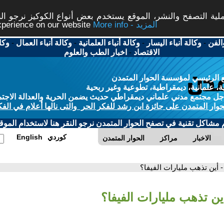
ة التصفح والنشر، الموقع يستخدم بعض أنواع الكوكيز نرجو النق
More info - المزيد
experience on our website
الفن
-
وكالة أنباء اليسار
-
وكالة أنباء العلمانية
-
وكالة أنباء العمال
-
وكا
الاقتصاد
-
اخبار الطب والعلوم
 الرئيسي لمؤسسة الحوار المتمدن
، علمانية، ديمقراطية، تطوعية وغير ربحية
ل مجتمع مدني علماني ديمقراطي حديث يضمن الحرية والعدالة الاجتم
حوار المتمدن على جائزة ابن رشد للفكر الحر والتى نالها أعلام في الفك
م مشاكل تقنية في تصفح الحوار المتمدن نرجو النقر هنا لاستخدام الموقع
كوردي
English
الاخبار
مراكز
الحوار المتمدن
- أين تذهب مليارات الفيفا؟
ين تذهب مليارات الفيفا؟