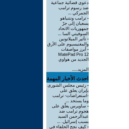
دعوى قضائية جماعية
ضد رسوم ترامب
الجمركي ...
-
ترامب ونتنياهو
يسعيان إلى جرّ
جمهوريات الاتحاد
السوفيتي السا ...
-
تأثير الميلاتونين
والمغنيسيوم على الأرق
-
أبرز مواصفات
MatePad Pro 12
الجديد من هواوي
المزيد.....
احدث الأخبار المهمة
-
رئيس مجلس الشورى
بإيران يعلق على
-استعراضات- ترامب
وما يستخد ...
-
ساويرس يعلّق على
هجوم ترامب ضد
عبدالرحمن السيد
بسبب إسرائيل. ...
-
كيف نجح الحلفاء في