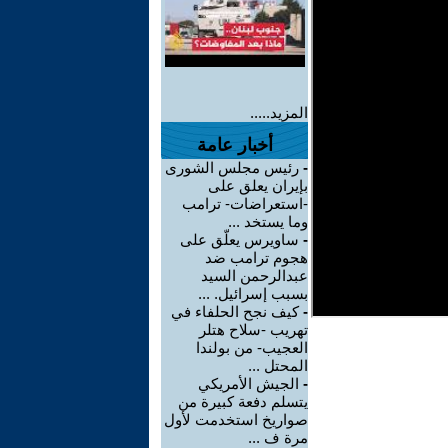
المزيد.....
أخبار عامة
-
رئيس مجلس الشورى
بإيران يعلق على
-استعراضات- ترامب
وما يستخد ...
-
ساويرس يعلّق على
هجوم ترامب ضد
عبدالرحمن السيد
بسبب إسرائيل. ...
-
كيف نجح الحلفاء في
تهريب -سلاح هتلر
العجيب- من بولندا
المحتل ...
-
الجيش الأمريكي
يتسلم دفعة كبيرة من
صواريخ استخدمت لأول
مرة ف ...