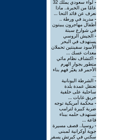
-
لواء سعودي يملك 32
عامًا من الخبرة.. ماذا
نعرف عن قائد التحا ...
-
مدريد في ورطة ..
أطفال مهاجرون يبيتون
في شوارع سبتة
-
الجيش الروسي
يستهدف في البحر
الأسود سفينتين تحملان
معدات عسك ...
-
اكتشاف نظام مائي
متطور بجوار الهرم
الأحمر قد يغيّر فهم بناء
...
-
الشرطة اليونانية
تعتقل عمدة بلدة
ساحلية على خلفية
حريق غابات ...
-
محكمة أمريكية توجه
ضربة كبيرة لترامب
تستهدف حلمه ببناء
قاعة ...
-
روسيا.. قصف مسيرة
جوية أوكرانية لمبنى
سكني في كيرتش يسفر