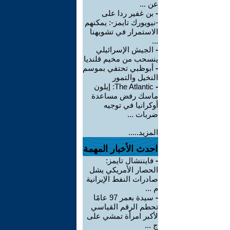
عن ...
-
بن غفير ردا على
-نيويورك تايمز-: يمكنهم
الاستمرار في تشويهنا
...
-
الجيش الإسرائيلي
ينسحب من مخيم قلنديا
-
أبوظبي تحتفي بموسم
النخيل والتمور
-
The Atlantic: إيلون
ماسك رفض مساعدة
أوكرانيا في توجيه
ضربات ...
المزيد.....
احدث الأخبار المهمة
-
فايننشال تايمز:
الحصار الأمريكي يشل
صادرات النفط الإيرانية
م ...
-
سيدة بعمر 97 عامًا
تحطم الرقم القياسي
لأكبر امرأة تمشي على
ج ...