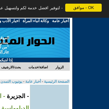
موافق - OK
لتوفير افضل خدمة لكم ولتسهيل عملي
أخبار عامة
-
وكالة أنباء المرأة
-
اخبار الأدب و
الموقع
يسارية
"من أج
حاز ال
إذا لديك
الزوار
اضافة/خدمات
بحث/الارشيف
الصفحة الرئيسية
-
أخبار عامة
-
يوتيوب التمدن
- الجزيرة
- 
الدبلوماسية