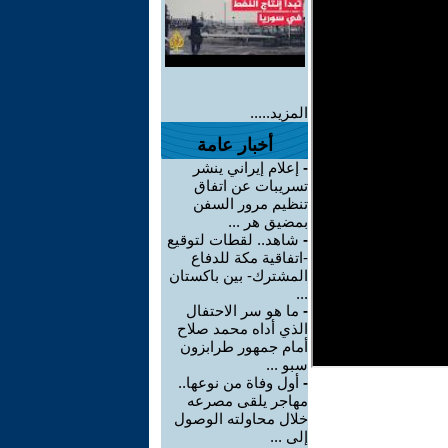
المزيد.....
أخبار عامة
-
إعلام إيراني ينشر
تسريبات عن اتفاق
تنظيم مرور السفن
بمضيق هر ...
-
شاهد.. لقطات لتوقيع
-اتفاقية مكة للدفاع
المشترك- بين باكستان
...
-
ما هو سر الاحتفال
الذي أداه محمد صلاح
أمام جمهور طرابزون
سبو ...
-
أول وفاة من نوعها..
مهاجر يلقى مصرعه
خلال محاولته الوصول
إلى ...