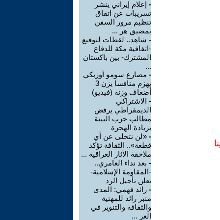
-
إعلام إيراني ينشر
تسريبات عن اتفاق
تنظيم مرور السفن
بمضيق هر ...
-
شاهد.. لقطات لتوقيع
-اتفاقية مكة للدفاع
المشترك- بين باكستان
...
-
مصارع سومو أوزبكي
يهزم منافسا يزن 3
أضعاف وزنه (فيديو)
-
الاشتراكي
الديمقراطي يرفض
مطالب حزب البيئة
بزيادة الهجرة
-
«لن نتخلى عن أي
ا
قطعة».. الثقافة تؤكد
ملاحقة الآثار العراقية ...
-
بعد نداء العامري..
-المقاومة الإسلامية-
تعلن تأجيل الرد
-
رائد فهمي: المدى
منبر رائد للمهنية
والثقافة والتنوير في
العر ...