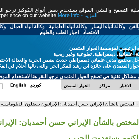
ة التصفح والنشر، الموقع يستخدم بعض أنواع الكوكيز نرجو النق
More info - المزيد
experience on our website
الفن
-
وكالة أنباء اليسار
-
وكالة أنباء العلمانية
-
وكالة أنباء العمال
-
وكا
الاقتصاد
-
اخبار الطب والعلوم
 الرئيسي لمؤسسة الحوار المتمدن
، علمانية، ديمقراطية، تطوعية وغير ربحية
ل مجتمع مدني علماني ديمقراطي حديث يضمن الحرية والعدالة الاجتم
حوار المتمدن على جائزة ابن رشد للفكر الحر والتى نالها أعلام في الفك
م مشاكل تقنية في تصفح الحوار المتمدن نرجو النقر هنا لاستخدام الموقع
كوردي
English
الاخبار
مراكز
الحوار المتمدن
- المختص بالشأن الإيراني حسن أحمديان: الإيرانيون يفضلون الدبلوماسية
المختص بالشأن الإيراني حسن أحمديان: الإيرا
 لكنهم يستعدون للحرب