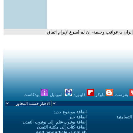
يران بـ-عواقب وخيمة- إن لم تُسرع لإبرام اتفاق
بنترست
بلوكر
فليبورد
الموبايل
بودكاست
اضافة موضوع جديد
التضامنية
اضافة خبر
إضافة يوتيوب-فلم إلى يوتيوب التمدن
إضافة كتاب إلى مكتبة التمدن
Add new article - English