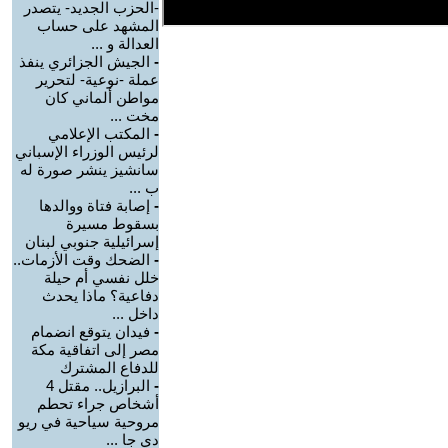
-الحزب الجديد- يتصدر
المشهد على حساب
العدالة و ...
-
الجيش الجزائري ينفذ
عملة -نوعية- لتحرير
مواطن ألماني كان
مخت ...
-
المكتب الإعلامي
لرئيس الوزراء الإسباني
سانشيز ينشر صورة له
ب ...
-
إصابة فتاة ووالدها
بسقوط مسيرة
إسرائيلية جنوبي لبنان
-
الضحك وقت الأزمات..
خلل نفسي أم حيلة
دفاعية؟ ماذا يحدث
داخل ...
-
فيدان يتوقع انضمام
مصر إلى اتفاقية مكة
للدفاع المشترك
-
البرازيل.. مقتل 4
أشخاص جراء تحطم
مروحية سياحية في ريو
دي جا ...