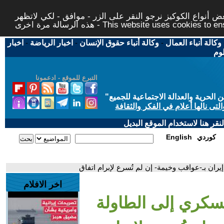
 أنواع الكوكيز نرجو النقر على الزر - موافق - لكي لاتظهر
This website uses cookies to ensure you ge
وكالة أنباء العمال
-
وكالة أنباء حقوق الإنسان
-
اخبار الرياضة
-
اخبار
لوم
التبرع للموقع - ادعمونا
حرية والعدالة الاجتماعية للجميع
"
تى نالها أعلام في الفكر والثقافة
قر هنا لاستخدام الموقع البديل
كوردي
English
يران بـ-عواقب وخيمة- إن لم تُسرع لإبرام اتفاق
اخر الافلام
عسكري إلى الطاولة