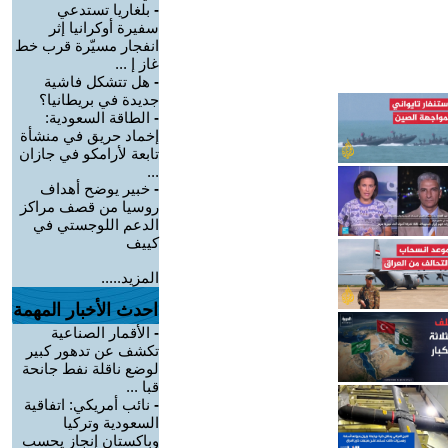
-
بلغاريا تستدعي
سفيرة أوكرانيا إثر
انفجار مسيّرة قرب خط
غاز إ ...
-
هل تتشكل فاشية
جديدة في بريطانيا؟
-
الطاقة السعودية:
إخماد حريق في منشأة
تابعة لأرامكو في جازان
...
-
خبير يوضح أهداف
روسيا من قصف مراكز
الدعم اللوجستي في
كييف
المزيد.....
احدث الأخبار المهمة
-
الأقمار الصناعية
تكشف عن تدهور كبير
لوضع ناقلة نفط جانحة
قبا ...
-
نائب أمريكي: اتفاقية
السعودية وتركيا
وباكستان إنجاز يحسب