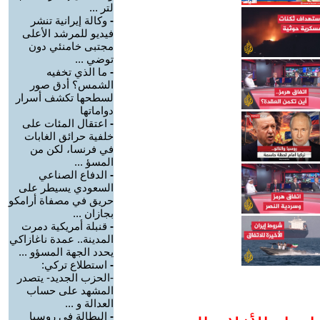
لتر ...
-
وكالة إيرانية تنشر
فيديو للمرشد الأعلى
مجتبى خامنئي دون
توضي ...
-
ما الذي تخفيه
الشمس؟ أدق صور
لسطحها تكشف أسرار
دواماتها
-
اعتقال المئات على
خلفية حرائق الغابات
في فرنسا، لكن من
المسؤ ...
-
الدفاع الصناعي
السعودي يسيطر على
حريق في مصفاة أرامكو
بجازان ...
-
قنبلة أمريكية دمرت
المدينة.. عمدة ناغازاكي
يحدد الجهة المسؤو ...
-
استطلاع تركي:
-الحزب الجديد- يتصدر
المشهد على حساب
العدالة و ...
-
البطالة في روسيا