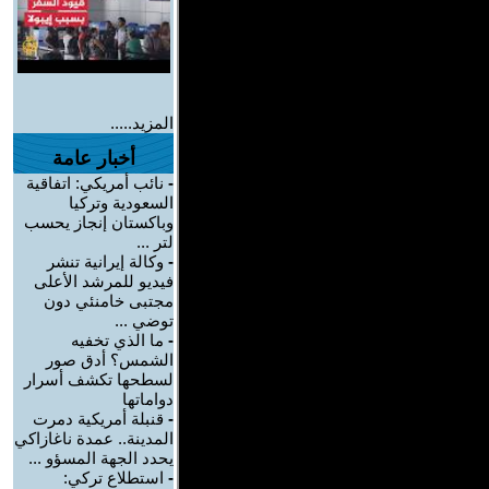
المزيد.....
أخبار عامة
-
نائب أمريكي: اتفاقية
السعودية وتركيا
وباكستان إنجاز يحسب
لتر ...
-
وكالة إيرانية تنشر
فيديو للمرشد الأعلى
مجتبى خامنئي دون
توضي ...
-
ما الذي تخفيه
الشمس؟ أدق صور
لسطحها تكشف أسرار
دواماتها
-
قنبلة أمريكية دمرت
المدينة.. عمدة ناغازاكي
يحدد الجهة المسؤو ...
-
استطلاع تركي: