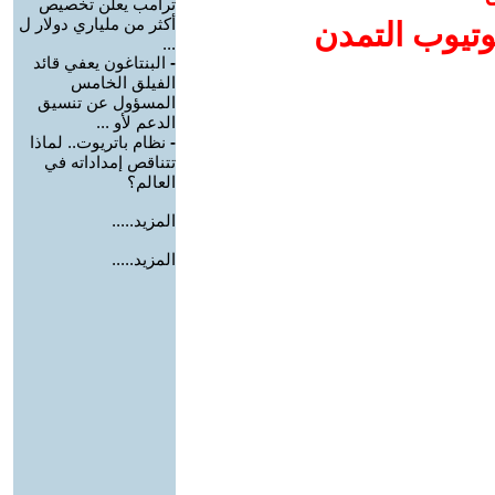
ترامب يعلن تخصيص
أكثر من ملياري دولار ل
وتيوب التمدن
...
-
البنتاغون يعفي قائد
الفيلق الخامس
المسؤول عن تنسيق
الدعم لأو ...
-
نظام باتريوت.. لماذا
تتناقص إمداداته في
العالم؟
المزيد.....
المزيد.....