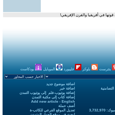
قوتها في أفريقيا والقرن الإفريقي!
بنترست
بلوكر
فليبورد
الموبايل
بودكاست
اضافة موضوع جديد
التضامنية
اضافة خبر
إضافة يوتيوب-فلم إلى يوتيوب التمدن
إضافة كتاب إلى مكتبة التمدن
Add new article - English
أضف حملة
3,732,97
تعديل الموقع الفرعي للكاتب-ة
ابحث في موقع الحوار المتمدن