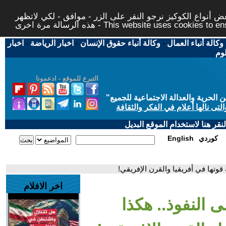
 أنواع الكوكيز نرجو النقر على الزر - موافق - لكي لاتظهر
This website uses cookies to ensure you ge
وكالة أنباء العمال
-
وكالة أنباء حقوق الإنسان
-
اخبار الرياضة
-
اخبار
لوم
التبرع للموقع - ادعمونا
حرية والعدالة الاجتماعية للجميع
"
تى نالها أعلام في الفكر والثقافة
قر هنا لاستخدام الموقع البديل
كوردي
English
قوتها في أفريقيا والقرن الإفريقي!
اخر الافلام
 النفوذ.. هكذا