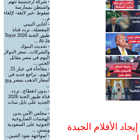
-
شركة أرجنتينية تتهم
واشنطن بممارسة
ضغوط -غير لائقة- لإلغاء
م ...
-
أغاني البيبي
المفضلة.. تردد قناة
طيور الجنة 2026 Toyor
Al-Ja ...
-
تحديث البنوك
والشركات.. سعر الدولار
اليوم في مصر مقابل
الجني ...
-
مفاجأة في عيار 21
اليوم.. تراجع جديد في
أسعار الذهب بمصر وتح
...
-
بدون انقطاع.. تردد
قناة طيور الجنة 2026
الجديد على نايل سات
...
-
مجلس الأمن يدين
الهجمات الصاروخية
جاد الأفلام الجيدة
الحوثية على السعودية
ويستن ...
-
لمواجهة نفوذ الصين..
ا