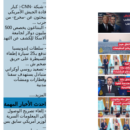
...
-
شبكة -CNN-: كبار
قادة الجيش الأمريكي
يبحثون عن -مخرج- من
حرب ...
-
البنتاغون يخصص 500
مليون دولار لجامعة
ألاسكا للِكشف عن التهد
...
-
سلطات إندونيسيا
تدفع بـ25 سيارة إطفاء
للسيطرة على حريق
ضخم ش ...
-
تصعيد روسي أوكراني
متبادل يستهدف سفنا
وقطارات ومنشآت
مدنية
المزيد.....
احدث الأخبار المهمة
-
إلغاء تصريح الوصول
إلى المعلومات السرية
لوزير أمريكي سابق بس
...