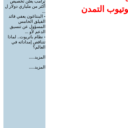
ترامب يعلن تخصيص
أكثر من ملياري دولار ل
وتيوب التمدن
...
-
البنتاغون يعفي قائد
الفيلق الخامس
المسؤول عن تنسيق
الدعم لأو ...
-
نظام باتريوت.. لماذا
تتناقص إمداداته في
العالم؟
المزيد.....
المزيد.....