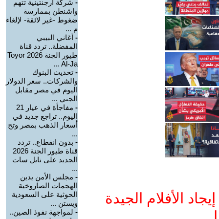
-
شركة أرجنتينية تتهم
واشنطن بممارسة
ضغوط -غير لائقة- لإلغاء
م ...
-
أغاني البيبي
المفضلة.. تردد قناة
طيور الجنة 2026 Toyor
Al-Ja ...
-
تحديث البنوك
والشركات.. سعر الدولار
اليوم في مصر مقابل
الجني ...
-
مفاجأة في عيار 21
اليوم.. تراجع جديد في
أسعار الذهب بمصر وتح
...
-
بدون انقطاع.. تردد
قناة طيور الجنة 2026
الجديد على نايل سات
...
-
مجلس الأمن يدين
الهجمات الصاروخية
جاد الأفلام الجيدة
الحوثية على السعودية
ويستن ...
-
لمواجهة نفوذ الصين..
ا