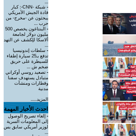
...
-
شبكة -CNN-: كبار
قادة الجيش الأمريكي
يبحثون عن -مخرج- من
حرب ...
-
البنتاغون يخصص 500
مليون دولار لجامعة
ألاسكا للِكشف عن التهد
...
-
سلطات إندونيسيا
تدفع بـ25 سيارة إطفاء
للسيطرة على حريق
ضخم ش ...
-
تصعيد روسي أوكراني
متبادل يستهدف سفنا
وقطارات ومنشآت
مدنية
المزيد.....
احدث الأخبار المهمة
-
إلغاء تصريح الوصول
إلى المعلومات السرية
لوزير أمريكي سابق بس
...