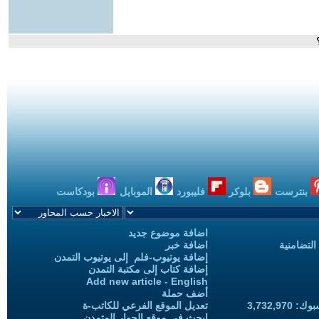
بنترست
بلوكر
فليبورد
الموبايل
بودكاست
اضافة موضوع جديد
التضامنية
اضافة خبر
إضافة يوتيوب-فلم إلى يوتيوب التمدن
إضافة كتاب إلى مكتبة التمدن
Add new article - English
أضف حملة
3,732,97
تعديل الموقع الفرعي للكاتب-ة
ابحث في موقع الحوار المتمدن