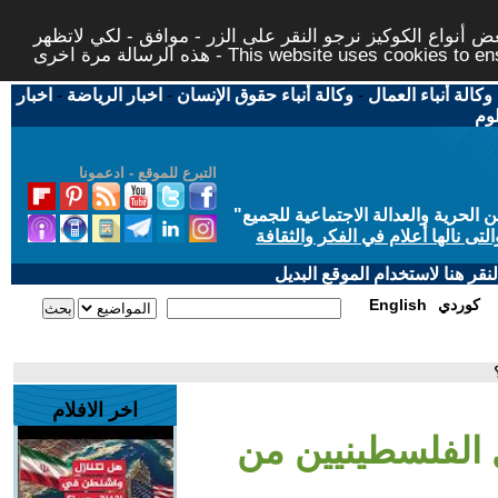
 أنواع الكوكيز نرجو النقر على الزر - موافق - لكي لاتظهر
This website uses cookies to ensure you ge
وكالة أنباء العمال
-
وكالة أنباء حقوق الإنسان
-
اخبار الرياضة
-
اخبار
لوم
التبرع للموقع - ادعمونا
حرية والعدالة الاجتماعية للجميع
"
تى نالها أعلام في الفكر والثقافة
قر هنا لاستخدام الموقع البديل
كوردي
English
اخر الافلام
الفلسطينيين من