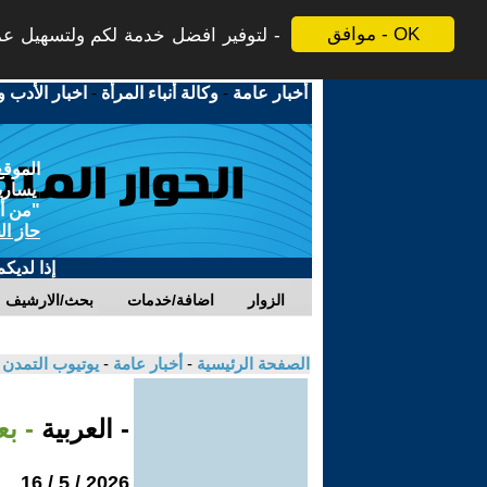
موافق - OK
لتوفير افضل خدمة لكم ولتسهيل عملي
أخبار عامة
-
وكالة أنباء المرأة
-
اخبار الأدب و
الموقع
يسارية
"من أج
حاز ال
إذا لديك
الزوار
اضافة/خدمات
بحث/الارشيف
الصفحة الرئيسية
-
أخبار عامة
-
يوتيوب التمدن
- العربية
- ب
2026 / 5 / 16