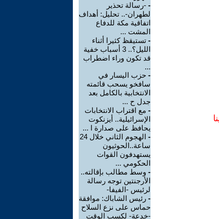
-
-رسالة تحذير
لطهران-.. تحليل: أهداف
اتفاقية مكة للدفاع
المشت ...
-
تستيقظ كثيرا أثناء
الليل؟.. 3 أسباب خفية
قد تكون وراء اضطراب
...
-
حزب اليسار في
سافخو يسحب قائمته
الانتخابية بالكامل بعد
جدل ح ...
-
مع اقتراب الانتخابات
ا
الإسرائيلية.. أيزنكوت
يحافظ على صدارة ا ...
-
الهجوم الثاني خلال 24
ساعة..الحوثيون
يستهدفون القوات
الحكومي ...
-
وسط مطالب بإقالته..
الأرجنتين توجه رسالة
لرئيس -الفيفا-
-
رئيس الشاباك: موافقة
حماس على نزع السلاح
-خدعة- لكسب الوقت