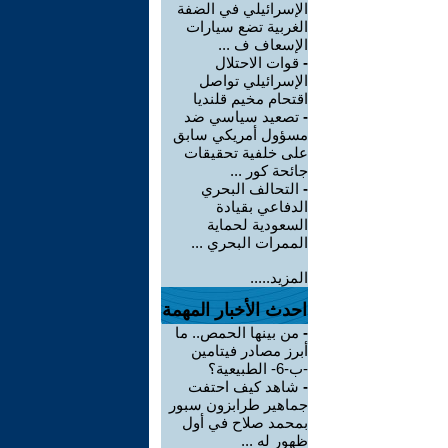
الإسرائيلي في الضفة
الغربية تضع سيارات
الإسعاف ف ...
-
قوات الاحتلال
الإسرائيلي تواصل
اقتحام مخيم قلنديا
-
تصعيد سياسي ضد
مسؤول أمريكي سابق
على خلفية تحقيقات
جائحة كور ...
-
التحالف البحري
الدفاعي بقيادة
السعودية لحماية
الممرات البحري ...
المزيد.....
احدث الأخبار المهمة
-
من بينها الحمص.. ما
أبرز مصادر فيتامين
-ب-6- الطبيعية؟
-
شاهد كيف احتفت
جماهير طرابزون سبور
بمحمد صلاح في أول
ظهور له ...