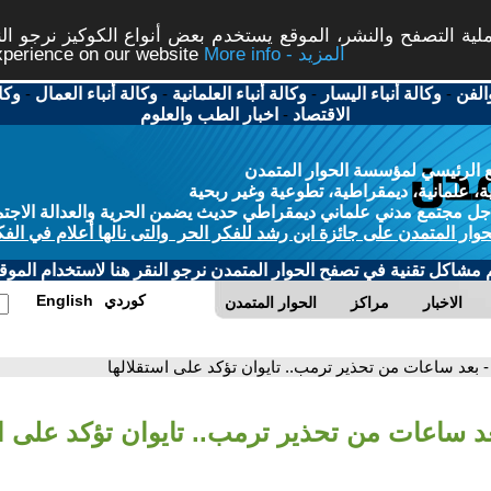
ة التصفح والنشر، الموقع يستخدم بعض أنواع الكوكيز نرجو النق
More info - المزيد
experience on our website
الفن
-
وكالة أنباء اليسار
-
وكالة أنباء العلمانية
-
وكالة أنباء العمال
-
وكا
الاقتصاد
-
اخبار الطب والعلوم
 الرئيسي لمؤسسة الحوار المتمدن
، علمانية، ديمقراطية، تطوعية وغير ربحية
ل مجتمع مدني علماني ديمقراطي حديث يضمن الحرية والعدالة الاجتم
حوار المتمدن على جائزة ابن رشد للفكر الحر والتى نالها أعلام في الفك
م مشاكل تقنية في تصفح الحوار المتمدن نرجو النقر هنا لاستخدام الموقع
كوردي
English
الاخبار
مراكز
الحوار المتمدن
- بعد ساعات من تحذير ترمب.. تايوان تؤكد على استقلالها
عد ساعات من تحذير ترمب.. تايوان تؤكد على اس