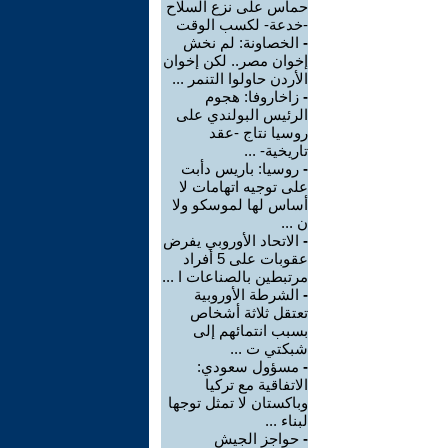
حماس على نزع السلاح
-خدعة- لكسب الوقت
-
الخصاونة: لم نخش
إخوان مصر.. لكن إخوان
الأردن حاولوا التنمر ...
-
زاخاروفا: هجوم
الرئيس البولندي على
روسيا نتاج -عقد
تاريخية- ...
-
روسيا: باريس دأبت
على توجيه اتهامات لا
أساس لها لموسكو ولا
ن ...
-
الاتحاد الأوروبي يفرض
عقوبات على 5 أفراد
مرتبطين بالصناعات ا ...
-
الشرطة الأوروبية
تعتقل ثلاثة أشخاص
بسبب انتمائهم إلى
شبكتي ت ...
-
مسؤول سعودي:
الاتفاقية مع تركيا
وباكستان لا تمثل توجها
لبناء ...
-
حواجز الجيش