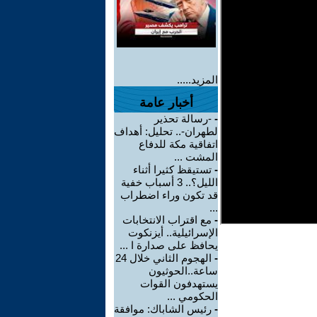
المزيد.....
أخبار عامة
-
-رسالة تحذير
لطهران-.. تحليل: أهداف
اتفاقية مكة للدفاع
المشت ...
-
تستيقظ كثيرا أثناء
الليل؟.. 3 أسباب خفية
قد تكون وراء اضطراب
...
-
مع اقتراب الانتخابات
الإسرائيلية.. أيزنكوت
يحافظ على صدارة ا ...
-
الهجوم الثاني خلال 24
ساعة..الحوثيون
يستهدفون القوات
الحكومي ...
-
رئيس الشاباك: موافقة