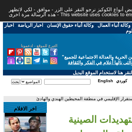
 أنواع الكوكيز نرجو النقر على الزر - موافق - لكي لاتظهر
This website uses cookies to ensure you ge
وكالة أنباء العمال
-
وكالة أنباء حقوق الإنسان
-
اخبار الرياضة
-
اخبار
لوم
التبرع للموقع - ادعمونا
حرية والعدالة الاجتماعية للجميع
"
تى نالها أعلام في الفكر والثقافة
قر هنا لاستخدام الموقع البديل
كوردي
English
لاستقرار الإقليمي في منطقة المحيطين الهندي والهادئ
اخر الافلام
لتهديدات الصينية