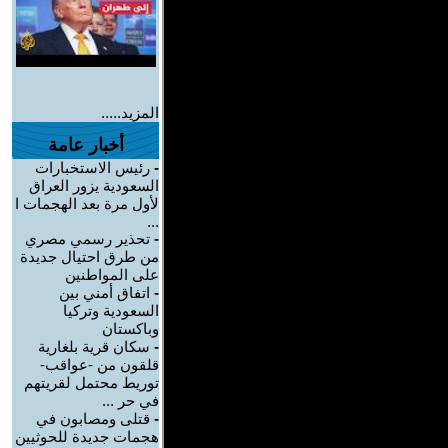
المزيد.....
أخبار عامة
-
رئيس الاستخبارات
السعودية يزور العراق
لأول مرة بعد الهجمات ا
...
-
تحذير رسمي مصري
من طرق احتيال جديدة
على المواطنين
-
اتفاق أمني بين
السعودية وتركيا
وباكستان
-
سكان قرية بلغارية
قلقون من -عواقب-
توريط محتمل لقريتهم
في حر ...
-
قتلى ومصابون في
هجمات جديدة للحوثيين