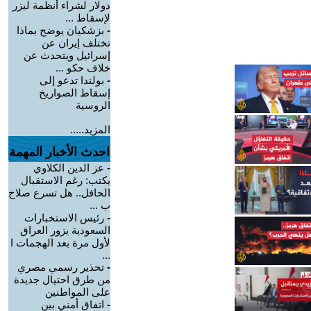
دولار لشراء أنظمة ليزر
لإسقاط ...
-
بزشكيان يوضح بماذا
تختلف إيران عن
إسرائيل ويتحدث عن
خلاف حكو ...
-
بولندا تدعو إلى
إسقاط الصواريخ
الروسية
المزيد.....
احدث الأخبار المهمة
-
عز الدين الكلاوي
يكتب: رغم الاستقبال
الحافل.. هل تسرع صلاح
ب ...
-
رئيس الاستخبارات
السعودية يزور العراق
لأول مرة بعد الهجمات ا
...
-
تحذير رسمي مصري
من طرق احتيال جديدة
على المواطنين
-
اتفاق أمني بين