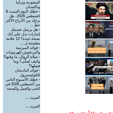
السعودية وتركيا
وباكستان
-
حظك اليوم السبت 8
اغسطس 2026.. هل
برجك من الأبراج الأكثر
حظً ...
-
هل يرسل جسمك
إشارات تدل على أنك
بصحة جيدة؟ 12 علامة
مطمئنة ل ...
-
فوائد الميرمية
والبردقوش للهرمونات
-
صلاة الزوال: ما وقتها؟
وكيف تُصلّى؟ وما
فضلها؟
-
فوائد الباذنجان
للكوليسترول
-
حظك الأسبوع الثاني
من أغسطس 2026 في
الحب والعمل والصحة
المزيد.....
المزيد.....