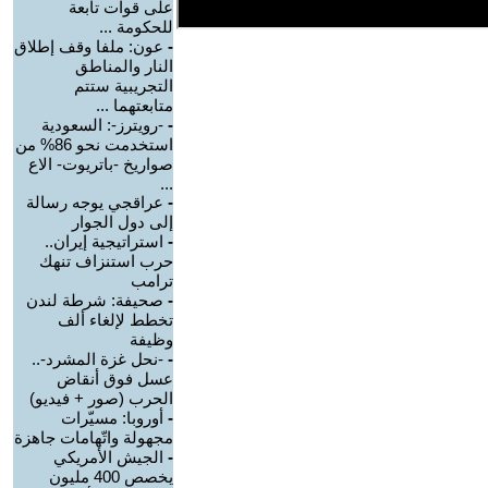
على قوات تابعة
للحكومة ...
-
عون: ملفا وقف إطلاق
النار والمناطق
التجريبية ستتم
متابعتهما ...
-
-رويترز-: السعودية
استخدمت نحو 86% من
صواريخ -باتريوت- الاع
...
-
عراقجي يوجه رسالة
إلى دول الجوار
-
استراتيجية إيران..
حرب استنزاف تنهك
ترامب
-
صحيفة: شرطة لندن
تخطط لإلغاء ألف
وظيفة
-
-نحل غزة المشرد-..
عسل فوق أنقاض
الحرب (صور + فيديو)
-
أوروبا: مسيّرات
مجهولة واتّهامات جاهزة
-
الجيش الأمريكي
يخصص 400 مليون