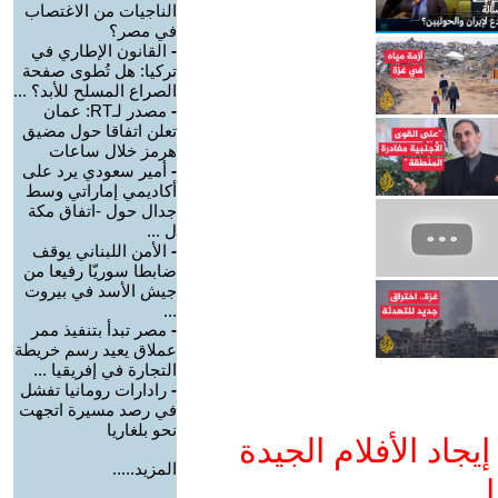
الناجيات من الاغتصاب
في مصر؟
-
القانون الإطاري في
تركيا: هل تُطوى صفحة
الصراع المسلح للأبد؟ ...
-
مصدر لـRT: عمان
تعلن اتفاقا حول مضيق
هرمز خلال ساعات
-
أمير سعودي يرد على
أكاديمي إماراتي وسط
جدال حول -اتفاق مكة
ل ...
-
الأمن اللبناني يوقف
ضابطا سوريّا رفيعا من
جيش الأسد في بيروت
...
-
مصر تبدأ بتنفيذ ممر
عملاق يعيد رسم خريطة
التجارة في إفريقيا ...
-
رادارات رومانيا تفشل
في رصد مسيرة اتجهت
نحو بلغاريا
جاد الأفلام الجيدة
المزيد.....
ا