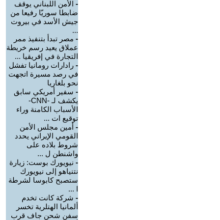
-
الأمن اللبناني يوقف
ضابطا سوريّا رفيعا من
جيش الأسد في بيروت
...
-
مصر تبدأ بتنفيذ ممر
عملاق يعيد رسم خريطة
التجارة في إفريقيا ...
-
رادارات رومانيا تفشل
في رصد مسيرة اتجهت
نحو بلغاريا
-
سفير أمريكي سابق
يكشف لـ -CNN-
الأسباب الكامنة وراء
توقيع ات ...
-
أمين مجلس الأمن
القومي الإيراني يحدد
شروط بلاده على
واشنطن ل ...
-
نيويورك بوست: زيارة
نتنياهو إلى نيويورك
ستصبح كابوسا لشرطة
ا ...
-
شركة كانت تخدم
ألمانيا الهتلرية تخسر
سفن شحن جاف قرب