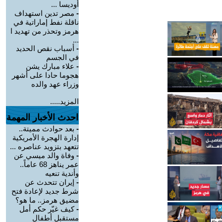
أوديسا ...
-
مصر تدين استهداف
ناقلة نفط إماراتية في
هرمز وتحذر من تهديد ا
...
-
أسباب نقص الحديد
في الجسم
-
علاء مبارك يشن
هجوما حادا على أشهر
وزراء عهد والده
المزيد.....
احدث الأخبار المهمة
-
بعد حوادث مميتة..
إدارة الهجرة الأمريكية
تتعهد بتزويد عناصره ...
-
وفاة والد ميسي عن
عمر يناهز 68 عاماً..
وأندية تنعيه
-
إيران تتحدث عن
شرط جديد لإعادة فتح
مضيق هرمز.. ما هو؟
-
كيف غيّر حكم أمل
مستقبل أطفال