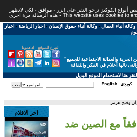
 أنواع الكوكيز نرجو النقر على الزر - موافق - لكي لاتظهر
This website uses cookies to ensure you ge
وكالة أنباء العمال
-
وكالة أنباء حقوق الإنسان
-
اخبار الرياضة
-
اخبار
لوم
التبرع للموقع - ادعمونا
حرية والعدالة الاجتماعية للجميع
"
تى نالها أعلام في الفكر والثقافة
قر هنا لاستخدام الموقع البديل
كوردي
English
ران وفتح هرمز
اخر الافلام
افقاً مع الصين ضد