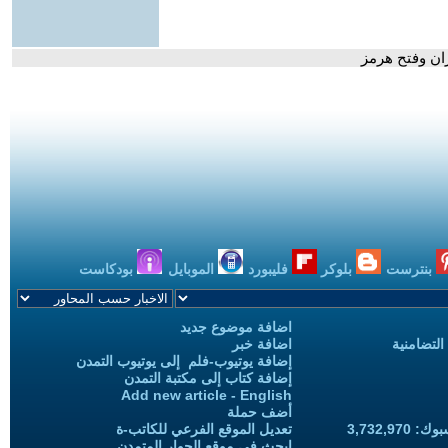
ران وفتح هرمز
بنترست
بلوكر
فليبورد
الموبايل
بودكاست
اضافة موضوع جديد
التضامنية
اضافة خبر
إضافة يوتيوب-فلم إلى يوتيوب التمدن
إضافة كتاب إلى مكتبة التمدن
Add new article - English
أضف حملة
3,732,97
تعديل الموقع الفرعي للكاتب-ة
ابحث في موقع الحوار المتمدن