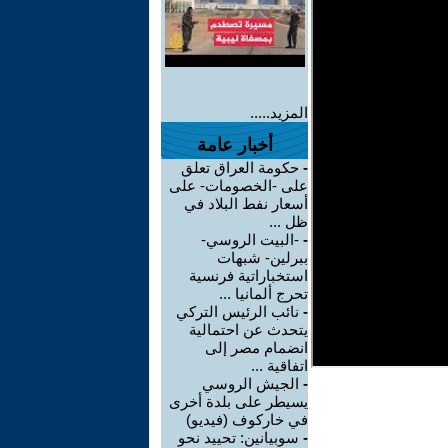
المزيد.....
أخبار عامة
-
حكومة العراق تعلق
على -الخصومات- على
أسعار نفط البلاد في
ظل ...
-
-البيت الروسي-
ببرلين- شبهات
استخباراتية فرنسية
تحرج ألمانيا ...
-
نائب الرئيس التركي
يتحدث عن احتمالية
انضمام مصر إلى
اتفاقية ...
-
الجيش الروسي
يسيطر على بلدة أخرى
في خاركوف (فيديو)
-
سوبيانين: تحييد نحو