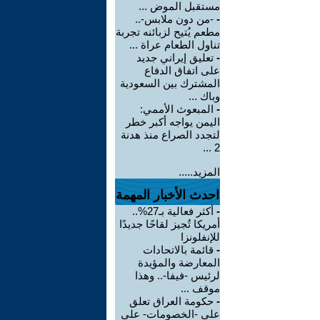
مستقبل الموض ...
-
-من دون ملابس-..
مطعم يُتيح لزبائنه تجربة
تناول الطعام عراة ...
-
تعليق إيراني جديد
على اتفاق الدفاع
المشترك بين السعودية
وباك ...
-
المبعوث الأممي:
اليمن يواجه أكبر خطر
لتجدد الصراع منذ هدنة
2 ...
المزيد.....
احدث الأخبار المهمة
-
أكثر فعالية بـ27%..
أمريكا تُجيز لقاحًا جديدًا
للإنفلونزا
-
قائمة بالاتحادات
المعارضة والمؤيدة
لرئيس -فيفا-.. وهذا
موقف ...
-
حكومة العراق تعلق
على -الخصومات- على