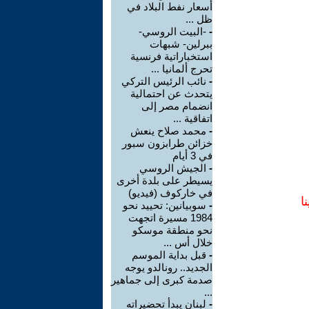
أسعار نفط البلاد في
ظل ...
-
-البيت الروسي-
ببرلين- شبهات
استخباراتية فرنسية
تحرج ألمانيا ...
-
نائب الرئيس التركي
يتحدث عن احتمالية
انضمام مصر إلى
اتفاقية ...
-
محمد صلاح ينعش
خزائن طرابزون سبور
في 3 أيام
-
الجيش الروسي
يسيطر على بلدة أخرى
في خاركوف (فيديو)
ا
-
سوبيانين: تحييد نحو
1984 مسيرة اتجهت
نحو منطقة موسكو
خلال أس ...
-
قبل بداية الموسم
الجديد.. رونالدو يوجه
صدمة كبرى إلى جماهير
...
-
لبنان يبدأ تحضيراته