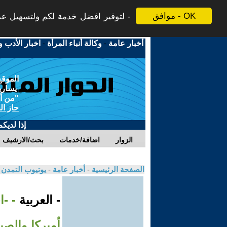
موافق - OK
لتوفير افضل خدمة لكم ولتسهيل عملي
أخبار عامة
-
وكالة أنباء المرأة
-
اخبار الأدب و
الموقع
يسارية
"من أج
حاز ال
إذا لديك
الزوار
اضافة/خدمات
بحث/الارشيف
الصفحة الرئيسية
-
أخبار عامة
-
يوتيوب التمدن
- العربية
- -
أميركا والصي