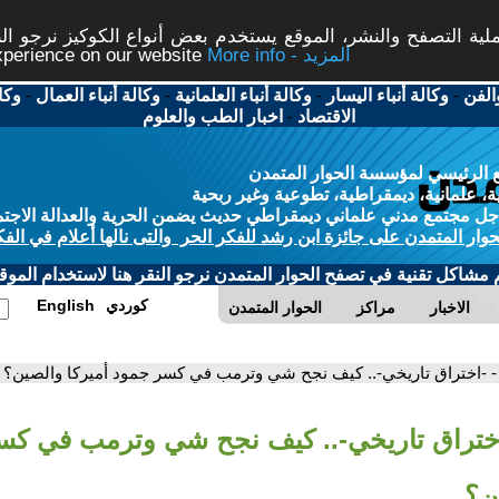
ة التصفح والنشر، الموقع يستخدم بعض أنواع الكوكيز نرجو النق
More info - المزيد
experience on our website
الفن
-
وكالة أنباء اليسار
-
وكالة أنباء العلمانية
-
وكالة أنباء العمال
-
وكا
الاقتصاد
-
اخبار الطب والعلوم
 الرئيسي لمؤسسة الحوار المتمدن
، علمانية، ديمقراطية، تطوعية وغير ربحية
ل مجتمع مدني علماني ديمقراطي حديث يضمن الحرية والعدالة الاجتم
حوار المتمدن على جائزة ابن رشد للفكر الحر والتى نالها أعلام في الفك
م مشاكل تقنية في تصفح الحوار المتمدن نرجو النقر هنا لاستخدام الموقع
كوردي
English
الاخبار
مراكز
الحوار المتمدن
- -اختراق تاريخي-.. كيف نجح شي وترمب في كسر جمود أميركا والصين؟
اختراق تاريخي-.. كيف نجح شي وترمب في كس
ن؟