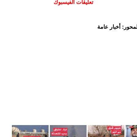
تعليقات الفيسبوك
محور: أخبار عامة