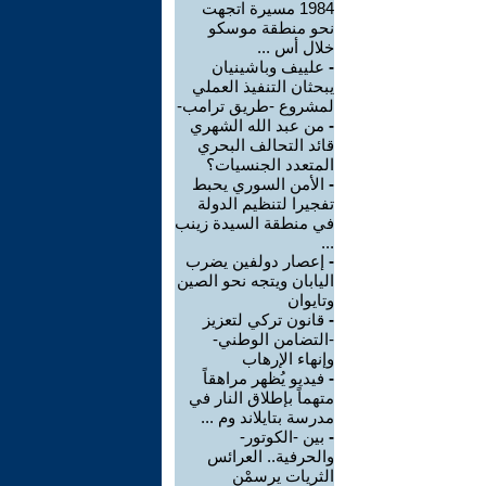
1984 مسيرة اتجهت
نحو منطقة موسكو
خلال أس ...
-
علييف وباشينيان
يبحثان التنفيذ العملي
لمشروع -طريق ترامب-
-
من عبد الله الشهري
قائد التحالف البحري
المتعدد الجنسيات؟
-
الأمن السوري يحبط
تفجيرا لتنظيم الدولة
في منطقة السيدة زينب
...
-
إعصار دولفين يضرب
اليابان ويتجه نحو الصين
وتايوان
-
قانون تركي لتعزيز
-التضامن الوطني-
وإنهاء الإرهاب
-
فيديو يُظهر مراهقاً
متهماً بإطلاق النار في
مدرسة بتايلاند وم ...
-
بين -الكوتور-
والحرفية.. العرائس
الثريات يرسمْن