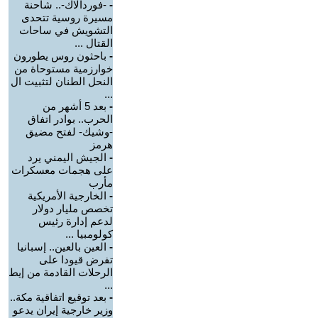
-
-فوردالاك-.. شاحنة
مسيرة روسية تتحدى
التشويش في ساحات
القتال ...
-
باحثون روس يطورون
خوارزمية مستوحاة من
النحل الطنان لتثبيت ال
...
-
بعد 5 أشهر من
الحرب.. بوادر اتفاق
-وشيك- لفتح مضيق
هرمز
-
الجيش اليمني يرد
على هجمات معسكرات
مأرب
-
الخارجية الأمريكية
تخصص مليار دولار
لدعم إدارة رئيس
كولومبيا ...
-
العين بالعين.. إسبانيا
تفرض قيودا على
الرحلات القادمة من إيط
...
-
بعد توقيع اتفاقية مكة..
وزير خارجية إيران يدعو