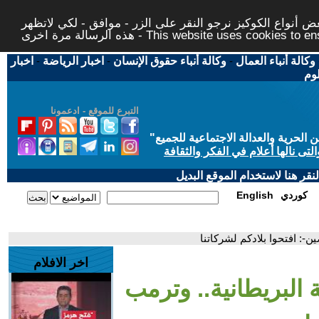
 أنواع الكوكيز نرجو النقر على الزر - موافق - لكي لاتظهر
This website uses cookies to ensure you ge
وكالة أنباء العمال
-
وكالة أنباء حقوق الإنسان
-
اخبار الرياضة
-
اخبار
لوم
التبرع للموقع - ادعمونا
حرية والعدالة الاجتماعية للجميع
"
تى نالها أعلام في الفكر والثقافة
قر هنا لاستخدام الموقع البديل
كوردي
English
ن-: افتحوا بلادكم لشركاتنا
اخر الافلام
البريطانية.. وترمب