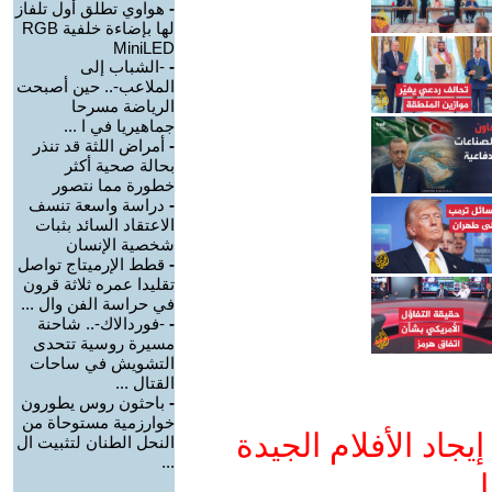
-
هواوي تطلق أول تلفاز
لها بإضاءة خلفية RGB
MiniLED
-
-الشباب إلى
الملاعب-.. حين أصبحت
الرياضة مسرحا
جماهيريا في ا ...
-
أمراض اللثة قد تنذر
بحالة صحية أكثر
خطورة مما نتصور
-
دراسة واسعة تنسف
الاعتقاد السائد بثبات
شخصية الإنسان
-
قطط الإرميتاج تواصل
تقليدا عمره ثلاثة قرون
في حراسة الفن وال ...
-
-فوردالاك-.. شاحنة
مسيرة روسية تتحدى
التشويش في ساحات
القتال ...
-
باحثون روس يطورون
خوارزمية مستوحاة من
جاد الأفلام الجيدة
النحل الطنان لتثبيت ال
...
ا