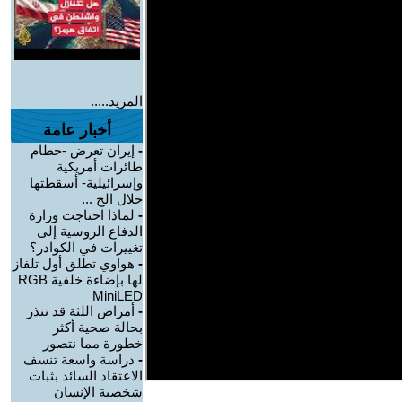
المزيد.....
أخبار عامة
-
إيران تعرض -حطام
طائرات أمريكية
وإسرائيلية- أسقطتها
خلال الح ...
-
لماذا احتاجت وزارة
الدفاع الروسية إلى
تغييرات في الكوادر؟
-
هواوي تطلق أول تلفاز
لها بإضاءة خلفية RGB
MiniLED
-
أمراض اللثة قد تنذر
بحالة صحية أكثر
خطورة مما نتصور
-
دراسة واسعة تنسف
الاعتقاد السائد بثبات
شخصية الإنسان