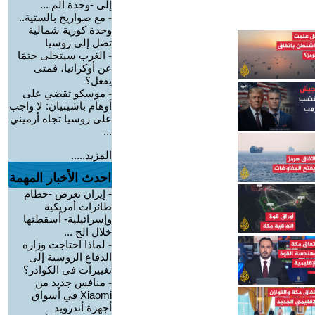
إلى -وحدة الم ...
-
مع صواريخ بالستية..
وحدة كورية شمالية
تصل إلى روسيا
-
الغرب سيتخلى حتمًا
عن أوكرانيا، فمتى
يفعل؟
-
موسكو تقضي على
أوهام باشينيان: لا واجب
على روسيا تجاه أرميني
...
المزيد.....
احدث الأخبار المهمة
-
إيران تعرض -حطام
طائرات أمريكية
وإسرائيلية- أسقطتها
خلال الح ...
-
لماذا احتاجت وزارة
الدفاع الروسية إلى
تغييرات في الكوادر؟
-
منافس جديد من
Xiaomi في أسواق
أجهزة أندرويد