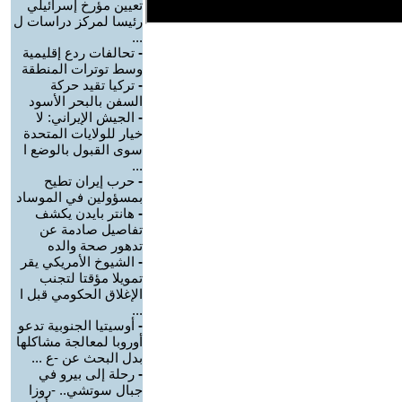
تعيين مؤرخ إسرائيلي
رئيسا لمركز دراسات ل
...
-
تحالفات ردع إقليمية
وسط توترات المنطقة
-
تركيا تقيد حركة
السفن بالبحر الأسود
-
الجيش الإيراني: لا
خيار للولايات المتحدة
سوى القبول بالوضع ا
...
-
حرب إيران تطيح
بمسؤولين في الموساد
-
هانتر بايدن يكشف
تفاصيل صادمة عن
تدهور صحة والده
-
الشيوخ الأمريكي يقر
تمويلا مؤقتا لتجنب
الإغلاق الحكومي قبل ا
...
-
أوسيتيا الجنوبية تدعو
أوروبا لمعالجة مشاكلها
بدل البحث عن -ع ...
-
رحلة إلى بيرو في
جبال سوتشي.. -روزا