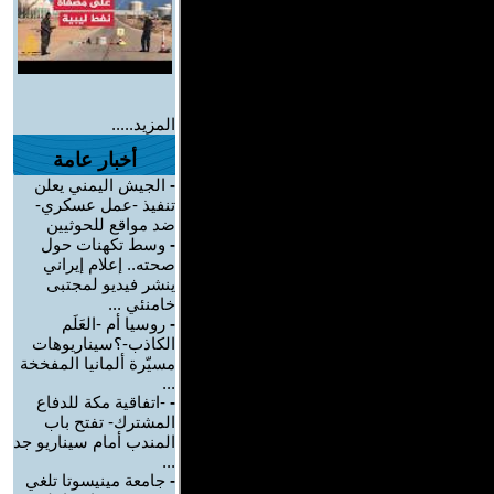
المزيد.....
أخبار عامة
-
الجيش اليمني يعلن
تنفيذ -عمل عسكري-
ضد مواقع للحوثيين
-
وسط تكهنات حول
صحته.. إعلام إيراني
ينشر فيديو لمجتبى
خامنئي ...
-
روسيا أم -العَلَم
الكاذب-؟سيناريوهات
مسيّرة ألمانيا المفخخة
...
-
-اتفاقية مكة للدفاع
المشترك- تفتح باب
المندب أمام سيناريو جد
...
-
جامعة مينيسوتا تلغي