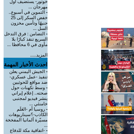
خوتور- يستضيف أول
مهرجان ...
-
التموين في أسبوع..
خفض السكر إلى 25
جنيهًا وتأمين مخزون
السل ...
-
التضامن : فرق التدخل
السريع تنقذ كبارًا بلا
مأوى في 6 محافظا ...
المزيد.....
احدث الأخبار المهمة
-
الجيش اليمني يعلن
تنفيذ -عمل عسكري-
ضد مواقع للحوثيين
-
وسط تكهنات حول
صحته.. إعلام إيراني
ينشر فيديو لمجتبى
خامنئي ...
-
روسيا أم -العَلَم
الكاذب-؟سيناريوهات
مسيّرة ألمانيا المفخخة
...
-
-اتفاقية مكة للدفاع