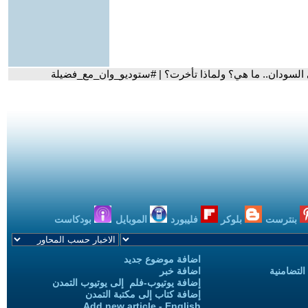
السودان.. ما هي؟ ولماذا تأخرت؟ | #ستوديو_وان_مع_فضيلة
بنترست
بلوكر
فليبورد
الموبايل
بودكاست
اضافة موضوع جديد
التضامنية
اضافة خبر
إضافة يوتيوب-فلم إلى يوتيوب التمدن
إضافة كتاب إلى مكتبة التمدن
Add new article - English