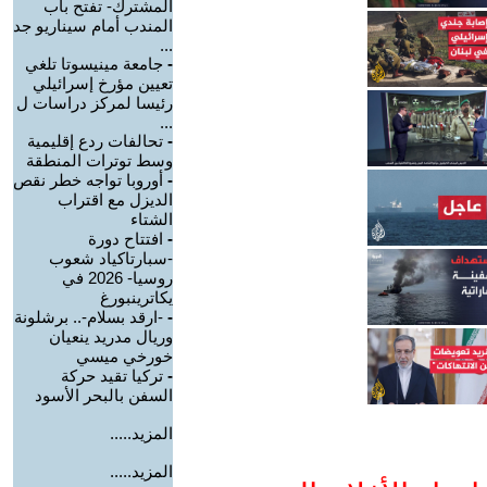
المشترك- تفتح باب
المندب أمام سيناريو جد
...
-
جامعة مينيسوتا تلغي
تعيين مؤرخ إسرائيلي
رئيسا لمركز دراسات ل
...
-
تحالفات ردع إقليمية
وسط توترات المنطقة
-
أوروبا تواجه خطر نقص
الديزل مع اقتراب
الشتاء
-
افتتاح دورة
-سبارتاكياد شعوب
روسيا- 2026 في
يكاترينبورغ
-
-ارقد بسلام-.. برشلونة
وريال مدريد ينعيان
خورخي ميسي
-
تركيا تقيد حركة
السفن بالبحر الأسود
المزيد.....
المزيد.....