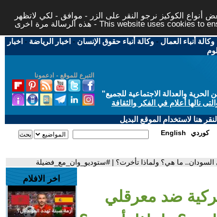
 أنواع الكوكيز نرجو النقر على الزر - موافق - لكي لاتظهر
This website uses cookies to ensure you ge
وكالة أنباء العمال
-
وكالة أنباء حقوق الإنسان
-
اخبار الرياضة
-
اخبار
لوم
التبرع للموقع - ادعمونا
حرية والعدالة الاجتماعية للجميع
"
تى نالها أعلام في الفكر والثقافة
قر هنا لاستخدام الموقع البديل
كوردي
English
السودان.. ما هي؟ ولماذا تأخرت؟ | #ستوديو_وان_مع_فضيلة
اخر الافلام
يركية ضد معرقلي