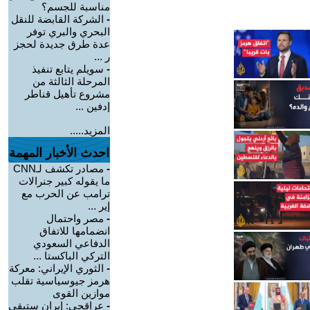
مناسبة للجسم؟
-
الشركة القابضة للنقل
البحري والبري توفر
عدة طرق جديدة لحجز
ر ...
-
سويلم يتابع تنفيذ
المرحلة الثالثة من
مشروع تأهيل قناطر
إدفين ...
المزيد.....
احدث الأخبار المهمة
-
مصادر تكشف لـCNN
ما يقوله كبير جنرالات
ترامب عن الحرب مع
إير ...
-
مصر واحتمال
انضمامها للاتفاق
الدفاعي السعودي
التركي الباكستا ...
-
الثوري الإيراني: معركة
هرمز جيوسياسية تقلب
موازين القوى
-
عراقجي: إيران ستبقى