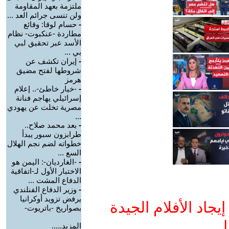
ملتزمة بعهد المقاومة
ولن تنسى جرائم العد ...
-
حسام لوقا: وقائع
مطاردة -عنكبوت- نظام
الأسد عبر تحقيق لبي
بي ...
-
إيران تكشف عن
شروطها لفتح مضيق
هرمز
-
-خيار خاطئ-.. إعلام
إسرائيلي يهاجم فنانة
مصرية تخلت عن يهودي
...
-
بعد محمد صلاح..
طرابزون سبور يبدأ
خطواته لضم نجم الهلال
السع ...
-
-الغارديان-: اليمن هو
الاختبار الأول لـ-اتفاقية
الدفاع المشت ...
-
وزير الدفاع الفنلندي
يرفض تزويد أوكرانيا
جاد الأفلام الجيدة
بصواريخ -باتريوت-
ا
المزيد.....