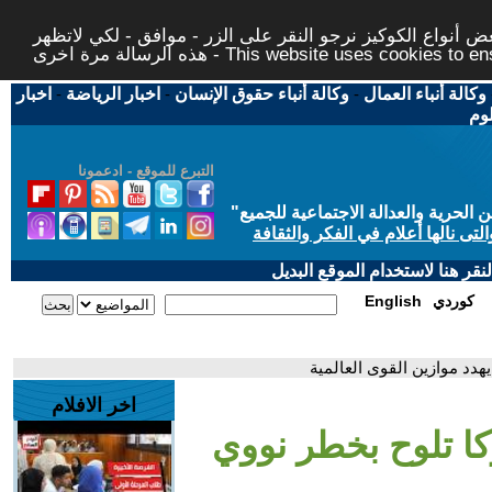
 أنواع الكوكيز نرجو النقر على الزر - موافق - لكي لاتظهر
This website uses cookies to ensure you ge
وكالة أنباء العمال
-
وكالة أنباء حقوق الإنسان
-
اخبار الرياضة
-
اخبار
لوم
التبرع للموقع - ادعمونا
حرية والعدالة الاجتماعية للجميع
"
تى نالها أعلام في الفكر والثقافة
قر هنا لاستخدام الموقع البديل
كوردي
English
هدد موازين القوى العالمية
اخر الافلام
كا تلوح بخطر نووي