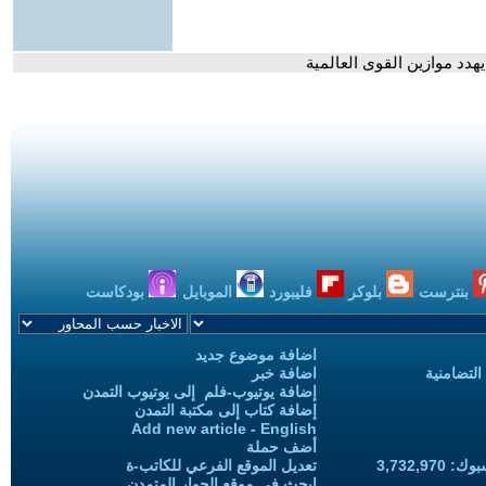
هدد موازين القوى العالمية
بنترست
بلوكر
فليبورد
الموبايل
بودكاست
اضافة موضوع جديد
التضامنية
اضافة خبر
إضافة يوتيوب-فلم إلى يوتيوب التمدن
إضافة كتاب إلى مكتبة التمدن
Add new article - English
أضف حملة
3,732,97
تعديل الموقع الفرعي للكاتب-ة
ابحث في موقع الحوار المتمدن