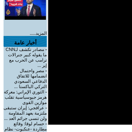
المزيد.....
أخبار عامة
-
مصادر تكشف لـCNN
ما يقوله كبير جنرالات
ترامب عن الحرب مع
إير ...
-
مصر واحتمال
انضمامها للاتفاق
الدفاعي السعودي
التركي الباكستا ...
-
الثوري الإيراني: معركة
هرمز جيوسياسية تقلب
موازين القوى
-
عراقجي: إيران ستبقى
ملتزمة بعهد المقاومة
ولن تنسى جرائم العد ...
-
حسام لوقا: وقائع
مطاردة -عنكبوت- نظام