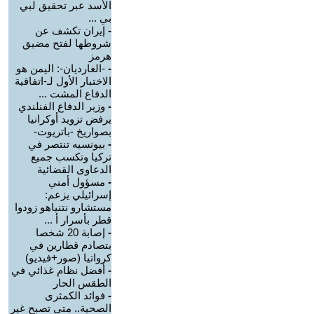
الأسد عبر تحقيق لبي
بي ...
-
إيران تكشف عن
شروطها لفتح مضيق
هرمز
-
-الغارديان-: اليمن هو
الاختبار الأول لـ-اتفاقية
الدفاع المشت ...
-
وزير الدفاع الفنلندي
يرفض تزويد أوكرانيا
بصواريخ -باتريوت-
-
بيونسيه تنتصر في
تركيا وتكسب جميع
الدعاوى القضائية
-
مسؤول أمني
إسرائيلي يزعم:
مستشارو نتنياهو زودوا
قطر بأسرار أ ...
-
إصابة 20 شخصا
بتصادم قطارين في
كرواتيا (صور+فيديو)
-
أفضل نظام غذائي في
الطقس الحار
-
فوائد الكمثرى
الصحية.. متى تصبح غير