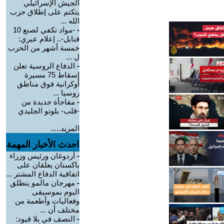
الجيش الإسرائيلي
يتكتم على إطلاق حزب
الله ...
-
-مواد تكفي لصنع 10
قنابل-.. إعلام عبري:
خمسة أشهر من الحرب
ل ...
-
الدفاع الروسية تعلن
إسقاط 75 مسيرة
أوكرانية فوق مناطق
روسيا ...
-
مفاجأة جديدة من
-قلب- بلوتو الجليدي
المزيد.....
احدث الأخبار المهمة
-
أردوغان ورئيس وزراء
باكستان يعلقان على
اتفاقية الدفاع المشتر ...
-
مهرجان مالمو ينطلق
اليوم بموسيقى
وفعاليات وأطعمة من
مختلف أن ...
-
النصف في بلا قيود: