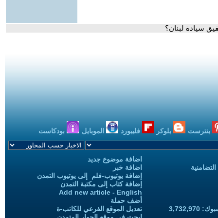
يق سيادة لبنان؟
بنترست
بلوكر
فليبورد
الموبايل
بودكاست
اضافة موضوع جديد
التضامنية
اضافة خبر
إضافة يوتيوب-فلم إلى يوتيوب التمدن
إضافة كتاب إلى مكتبة التمدن
Add new article - English
أضف حملة
3,732,97
تعديل الموقع الفرعي للكاتب-ة
ابحث في موقع الحوار المتمدن