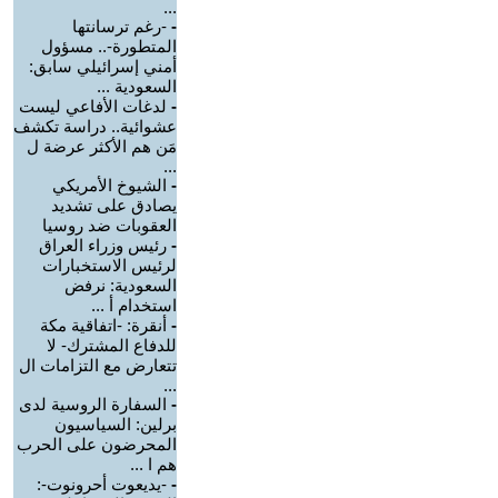
...
-
-رغم ترسانتها
المتطورة-.. مسؤول
أمني إسرائيلي سابق:
السعودية ...
-
لدغات الأفاعي ليست
عشوائية.. دراسة تكشف
مَن هم الأكثر عرضة ل
...
-
الشيوخ الأمريكي
يصادق على تشديد
العقوبات ضد روسيا
-
رئيس وزراء العراق
لرئيس الاستخبارات
السعودية: نرفض
استخدام أ ...
-
أنقرة: -اتفاقية مكة
للدفاع المشترك- لا
تتعارض مع التزامات ال
...
-
السفارة الروسية لدى
برلين: السياسيون
المحرضون على الحرب
هم ا ...
-
-يديعوت أحرونوت-: