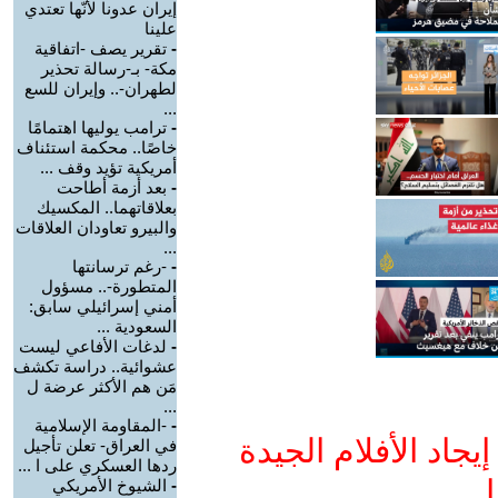
إيران عدونا لأنّها تعتدي
علينا
-
تقرير يصف -اتفاقية
مكة- بـ-رسالة تحذير
لطهران-.. وإيران للسع
...
-
ترامب يوليها اهتمامًا
خاصًا.. محكمة استئناف
أمريكية تؤيد وقف ...
-
بعد أزمة أطاحت
بعلاقاتهما.. المكسيك
والبيرو تعاودان العلاقات
...
-
-رغم ترسانتها
المتطورة-.. مسؤول
أمني إسرائيلي سابق:
السعودية ...
-
لدغات الأفاعي ليست
عشوائية.. دراسة تكشف
مَن هم الأكثر عرضة ل
...
-
-المقاومة الإسلامية
جاد الأفلام الجيدة
في العراق- تعلن تأجيل
ردها العسكري على ا ...
ا
-
الشيوخ الأمريكي