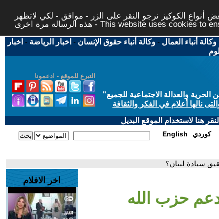
 أنواع الكوكيز نرجو النقر على الزر - موافق - لكي لاتظهر
This website uses cookies to ensure you ge
وكالة أنباء العمال
-
وكالة أنباء حقوق الإنسان
-
اخبار الرياضة
-
اخبار
لوم
التبرع للموقع - ادعمونا
حرية والعدالة الاجتماعية للجميع
"
تى نالها أعلام في الفكر والثقافة
قر هنا لاستخدام الموقع البديل
كوردي
English
يق سيادة لبنان؟
اخر الافلام
دعم حزب الله