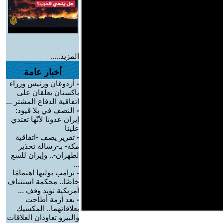
المزيد.....
أخبار عامة
-
أردوغان ورئيس وزراء
باكستان يعلقان على
اتفاقية الدفاع المشتر ...
-
النصف في بلا قيود:
إيران عدونا لأنّها تعتدي
علينا
-
تقرير يصف -اتفاقية
مكة- بـ-رسالة تحذير
لطهران-.. وإيران للسع
...
-
ترامب يوليها اهتمامًا
خاصًا.. محكمة استئناف
أمريكية تؤيد وقف ...
-
بعد أزمة أطاحت
بعلاقاتهما.. المكسيك
والبيرو تعاودان العلاقات