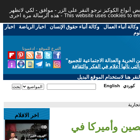
 أنواع الكوكيز نرجو النقر على الزر - موافق - لكي لاتظهر
This website uses cookies to ensure you ge
وكالة أنباء العمال
-
وكالة أنباء حقوق الإنسان
-
اخبار الرياضة
-
اخبار
لوم
التبرع للموقع - ادعمونا
حرية والعدالة الاجتماعية للجميع
"
تى نالها أعلام في الفكر والثقافة
قر هنا لاستخدام الموقع البديل
كوردي
English
جارية
اخر الافلام
صين وأميركا في