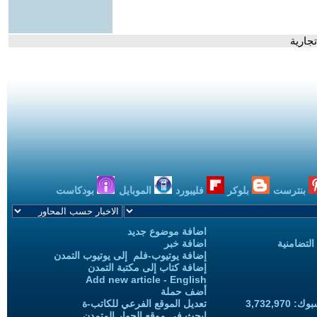
جارية
بنترست
بلوكر
فليبورد
الموبايل
بودكاست
اضافة موضوع جديد
التضامنية
اضافة خبر
إضافة يوتيوب-فلم إلى يوتيوب التمدن
إضافة كتاب إلى مكتبة التمدن
Add new article - English
أضف حملة
3,732,97
تعديل الموقع الفرعي للكاتب-ة
ابحث في موقع الحوار المتمدن