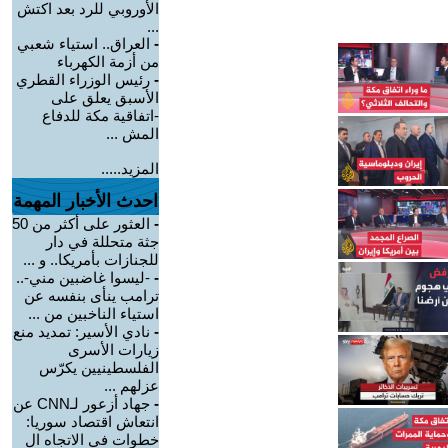
الأوروبي للرد بعد اكتش
...
-
العراق.. استياء شعبي
من أزمة الكهرباء
-
رئيس الوزراء القطري
الأسبق يعلق على
-اتفاقية مكة للدفاع
المش ...
المزيد.....
احدث الأخبار المهمة
-
العثور على أكثر من 50
جثة متحللة في دار
للجنازات بأمريكا.. و ...
-
-ليسوا غاضبين مني-..
ترامب ينأى بنفسه عن
استياء الناخبين من ...
-
نادي الأسير: تمديد منع
زيارات الأسرى
الفلسطينيين يكرّس
عزلهم ...
-
جهاد أزعور لـCNN عن
انتعاش اقتصاد سوريا:
خطوات في الاتجاه ال