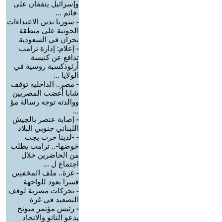
وإسرائيل يتفقان على
-قائم ...
-
سوريا تدين الاعتداءات
الحوثية على منطقة
نجران في السعودية
-
إعلام: إدارة ترامب
تدافع عن كنيسة
أرثوذكسية روسية في
الولايا ...
-
مصر.. الداخلية توقف
شابا أغضب المصريين
ووالدته توجه رسالة مؤ
...
-
إصابة عنصر بالجيش
اللبناني جنوبي البلاد
-
-لدينا حرب يجب
خوضها-.. ترامب يطلب
من الحاضرين خلال
اجتماع ل ...
-
غزة.. ملف المخفيين
قسرا يعود للواجهة
-
تحركات مصرية لوقف
التصعيد في غزة
-
رئيس مؤتمر ميونخ
يدعو الناتو والاتحاد