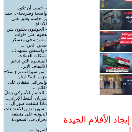
...
-
-أتمنى أن تكون
واضحة وصريحة- .. حمد
بن جاسم يعلق على
الاتفاق ...
-
الحوثيون يعلنون شن
هجوم على -قوات
سعودية في معسكر
صحن الجن- ...
-
واشنطن تستهدف
شبكات العملات
المشفرة التي تدعم
الالتفاف الإير ...
-
من سيراقب نزع سلاح
حزب الله؟ لبنان
وإسرائيل يتفقان على
-قائم ...
-
الحصار الأميركي يشلّ
شريان النفط الإيراني..
ماذا كشفت صور ال ...
-
سوريا تدين الاعتداءات
الحوثية على منطقة
جاد الأفلام الجيدة
نجران في السعودية
ا
المزيد.....