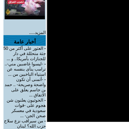
المزيد.....
أخبار عامة
-
العثور على أكثر من 50
جثة متحللة في دار
للجنازات بأمريكا.. و ...
-
-ليسوا غاضبين مني-..
ترامب ينأى بنفسه عن
استياء الناخبين من ...
-
-أتمنى أن تكون
واضحة وصريحة- .. حمد
بن جاسم يعلق على
الاتفاق ...
-
الحوثيون يعلنون شن
هجوم على -قوات
سعودية في معسكر
صحن الجن- ...
-
من سيراقب نزع سلاح
حزب الله؟ لبنان