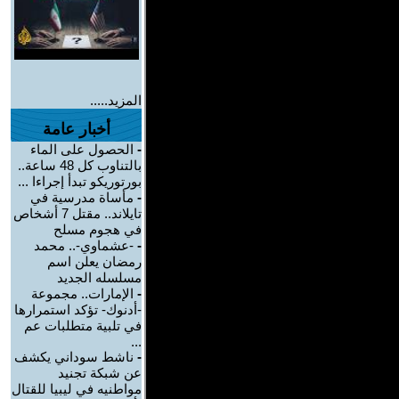
المزيد.....
أخبار عامة
-
الحصول على الماء
بالتناوب كل 48 ساعة..
بورتوريكو تبدأ إجراءا ...
-
مأساة مدرسية في
تايلاند.. مقتل 7 أشخاص
في هجوم مسلح
-
-عشماوي-.. محمد
رمضان يعلن اسم
مسلسله الجديد
-
الإمارات.. مجموعة
-أدنوك- تؤكد استمرارها
في تلبية متطلبات عم
...
-
ناشط سوداني يكشف
عن شبكة تجنيد
مواطنيه في ليبيا للقتال