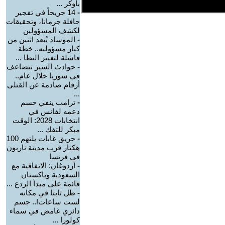
بأوكر ...
-
14 جريحاً في تفجير
حافلة جرمانا، وتحقيقات
لكشف المسؤولين
-
الموساد يُبعد اثنين من
كبار مسؤوليه.. خطة
فاشلة لتغيير النظا ...
-
حوادث السير تتضاعف
في سوريا خلال عام..
أرقام صادمة عن القتلى
...
-
ترامب ينفي حسم
دعمه لفانس في
انتخابات 2028: الوقت
مبكر للتفك ...
-
حريق غابات يلتهم 100
هكتار قرب مدينة ناربون
في فرنسا
-
أردوغان: الاتفاقية مع
السعودية وباكستان
قائمة على مبدأ الردع ...
-
ظل ثابتا في مكانه
لست ساعات!.. جسم
دائري غامض في سماء
كولورا ...