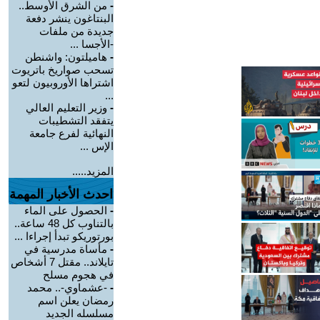
-
من الشرق الأوسط..
البنتاغون ينشر دفعة
جديدة من ملفات
-الأجسا ...
-
هاميلتون: واشنطن
تسحب صواريخ باتريوت
اشتراها الأوروبيون لتعو
...
-
وزير التعليم العالي
يتفقد التشطيبات
النهائية لفرع جامعة
الإس ...
المزيد.....
احدث الأخبار المهمة
-
الحصول على الماء
بالتناوب كل 48 ساعة..
بورتوريكو تبدأ إجراءا ...
-
مأساة مدرسية في
تايلاند.. مقتل 7 أشخاص
في هجوم مسلح
-
-عشماوي-.. محمد
رمضان يعلن اسم
مسلسله الجديد