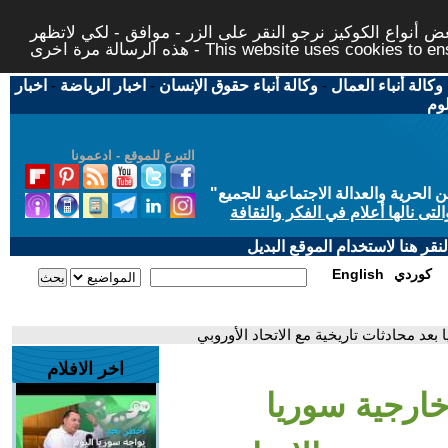
 أنواع الكوكيز نرجو النقر على الزر - موافق - لكي لاتظهر
This website uses cookies to ensure you ge
وكالة أنباء العمال
-
وكالة أنباء حقوق الإنسان
-
اخبار الرياضة
-
اخبار
لوم
التبرع للموقع - ادعمونا
حرية والعدالة الاجتماعية للجميع
"
تى نالها أعلام في الفكر والثقافة
قر هنا لاستخدام الموقع البديل
كوردي
English
 بعد محادثات تاريخية مع الاتحاد الأوروبي
اخر الافلام
 خارجية سوريا