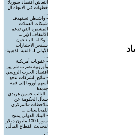
انتعاش اقتصاد سوريا:
خطوات في الاتجاه ال
...
-
واشنطن تستهدف
شبكات العملات
المشفرة التي تدعم
الالتفاف الإير ...
-
وكالة: البنتاغون
سينجز الاختبارات
اد
الأولى لـ -القبة الذهبية-
...
-
عقوبات أمريكية
وأوروبية تضرب شرايين
اقتصاد الحرب الروسي
-
نتائج الشركات تدفع
أسهم أوروبا إلى قمة
جديدة
-
النائب حسين هريدي
يسأل الحكومة عن
ملاحظات «المركزي
للمحاسبات ...
-
البنك الدولي يمنح
سوريا 100 مليون دولار
لتحديث القطاع المالي
...