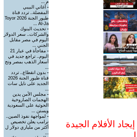
م ...
-
أغاني البيبي
المفضلة.. تردد قناة
طيور الجنة 2026 Toyor
Al-Ja ...
-
تحديث البنوك
والشركات.. سعر الدولار
اليوم في مصر مقابل
الجني ...
-
مفاجأة في عيار 21
اليوم.. تراجع جديد في
أسعار الذهب بمصر وتح
...
-
بدون انقطاع.. تردد
قناة طيور الجنة 2026
الجديد على نايل سات
...
-
مجلس الأمن يدين
الهجمات الصاروخية
الحوثية على السعودية
ويستن ...
-
لمواجهة نفوذ الصين..
جاد الأفلام الجيدة
ترامب يعلن تخصيص
أكثر من ملياري دولار ل
...
ا