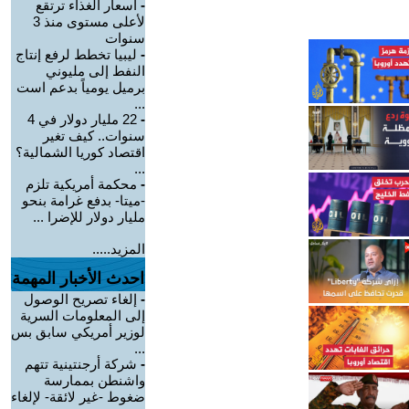
-
أسعار الغذاء ترتقع
لأعلى مستوى منذ 3
سنوات
-
ليبيا تخطط لرفع إنتاج
النفط إلى مليوني
برميل يومياً بدعم است
...
-
22 مليار دولار في 4
سنوات.. كيف تغير
اقتصاد كوريا الشمالية؟
...
-
محكمة أمريكية تلزم
-ميتا- بدفع غرامة بنحو
مليار دولار للإضرا ...
المزيد.....
احدث الأخبار المهمة
-
إلغاء تصريح الوصول
إلى المعلومات السرية
لوزير أمريكي سابق بس
...
-
شركة أرجنتينية تتهم
واشنطن بممارسة
ضغوط -غير لائقة- لإلغاء