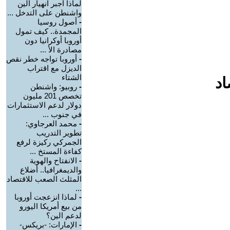
لماذا أجبر انهيار الين
واشنطن على التدخل ...
-
أصول روسيا
المجمدة.. كيف تمول
أوروبا أوكرانيا دون
مصادرة الأ ...
-
أوروبا تواجه خطر نقص
الديزل مع اقتراب
الشتاء
اد
-
روبيو: واشنطن
تخصص 201 مليون
دولار لدعم الاستثمارات
في جنوب ...
-
محمد العرجاوي:
تطوير التدريب
الجمركي ركيزة لرفع
كفاءة المستخ ...
-
الانفتاح والهوية
والديمغرافيا.. أضلاع
المثلث الصعب للاقتصاد
...
-
لماذا انزعجت أوروبا
من بيع أمريكا اليورو
لدعم الين؟
-
الإمارات: -بريكس-