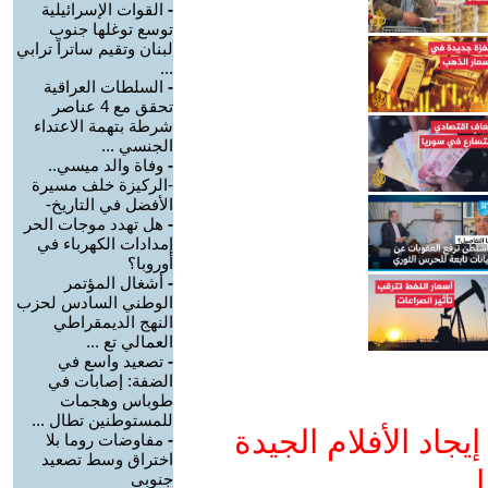
-
القوات الإسرائيلية
توسع توغلها جنوب
لبنان وتقيم ساتراً ترابي
...
-
السلطات العراقية
تحقق مع 4 عناصر
شرطة بتهمة الاعتداء
الجنسي ...
-
وفاة والد ميسي..
-الركيزة خلف مسيرة
الأفضل في التاريخ-
-
هل تهدد موجات الحر
إمدادات الكهرباء في
أوروبا؟
-
أشغال المؤتمر
الوطني السادس لحزب
النهج الديمقراطي
العمالي تع ...
-
تصعيد واسع في
الضفة: إصابات في
طوباس وهجمات
للمستوطنين تطال ...
جاد الأفلام الجيدة
-
مفاوضات روما بلا
اختراق وسط تصعيد
ا
جنوبي