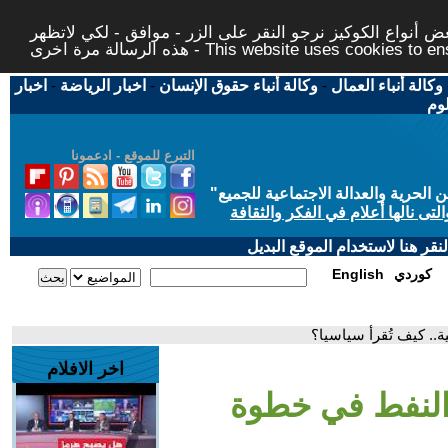
 أنواع الكوكيز نرجو النقر على الزر - موافق - لكي لاتظهر
This website uses cookies to ensure you ge
وكالة أنباء العمال
-
وكالة أنباء حقوق الإنسان
-
اخبار الرياضة
-
اخبار
لوم
التبرع للموقع - ادعمونا
حرية والعدالة الاجتماعية للجميع
"
تى نالها أعلام في الفكر والثقافة
قر هنا لاستخدام الموقع البديل
كوردي
English
.. كيف تُقرأ سياسيا؟
اخر الافلام
النفط في خطوة