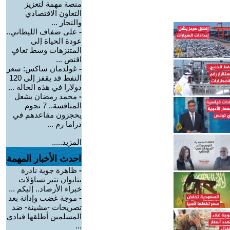
منصة مهمة لتعزيز
التعاون الاقتصادي
والتجار ...
-
على ضفاف الليطاني..
عودة الحياة إلى
المتنزهات وسط تعافٍ
اقتص ...
-
غولدمان ساكس: سعر
النفط قد يقفز إلى 120
دولارا في هذه الحالة ...
-
محمد رمضان يشعل
المنافسة.. 7 نجوم
يحجزون مقاعدهم في
دراما رم ...
المزيد.....
احدث الأخبار المهمة
-
ظاهرة جوية نادرة
بتايوان تثير تساؤلات
خبراء الأرصاد.. إليكم ...
-
موجة غضب وإدانة بعد
تصريحات -مشينة- ضد
المسلمين أطلقها قيادي
...