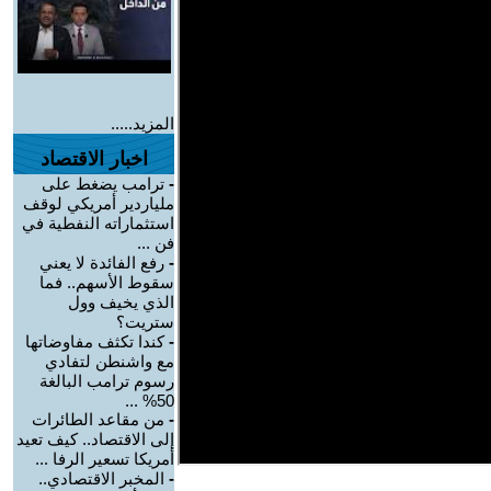
المزيد.....
اخبار الاقتصاد
-
ترامب يضغط على
ملياردير أمريكي لوقف
استثماراته النفطية في
فن ...
-
رفع الفائدة لا يعني
سقوط الأسهم.. فما
الذي يخيف وول
ستريت؟
-
كندا تكثف مفاوضاتها
مع واشنطن لتفادي
رسوم ترامب البالغة
50% ...
-
من مقاعد الطائرات
إلى الاقتصاد.. كيف تعيد
أمريكا تسعير الرفا ...
-
المخبر الاقتصادي..