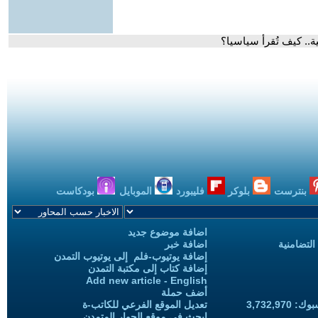
.. كيف تُقرأ سياسيا؟
بنترست
بلوكر
فليبورد
الموبايل
بودكاست
اضافة موضوع جديد
التضامنية
اضافة خبر
إضافة يوتيوب-فلم إلى يوتيوب التمدن
إضافة كتاب إلى مكتبة التمدن
Add new article - English
أضف حملة
3,732,97
تعديل الموقع الفرعي للكاتب-ة
ابحث في موقع الحوار المتمدن