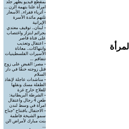
بمقطع فيديو يظهر جلد
امرأة علنا بتهمة الزن ...
-
أثرياء فقراء.. الأسعار
تلتهم مائدة الأسرة
الإيرانية
-
لبنان.. توقيف معتدي
بجرائم ابتزاز واغتصاب
على فتاة قاصر
-
اعتقال وتعذيب
لمرأة
وانتهاكات.. معاناة
الأسيرات الفلسطينيات
تتفاقم ...
-
مصر: القبض على زوج
قتل زوجته خنقًا في دار
السلام
-
مناشدات عاجلة لإنقاذ
الطفلة مسك ونقلها
للعلاج خارج غزة
-
الشرطة البريطانية:
طعن 4 رجال واعتقال
امرأة في وسط لندن
-
الاحتفال بافتتاح “جناح
سمو الشيخة فاطمة
بنت مبارك لأمراض الن
...