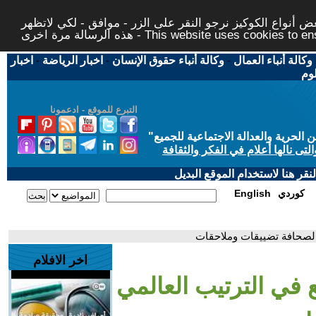
 أنواع الكوكيز نرجو النقر على الزر - موافق - لكي لاتظهر
This website uses cookies to ensure you ge
وكالة أنباء العمال
-
وكالة أنباء حقوق الإنسان
-
اخبار الرياضة
-
اخبار
لوم
التبرع للموقع - ادعمونا
حرية والعدالة الاجتماعية للجميع
"
تى نالها أعلام في الفكر والثقافة
قر هنا لاستخدام الموقع البديل
كوردي
English
 الصحافة تضييقات وملاحقات
اخر الافلام
 في الترتيب العالمي