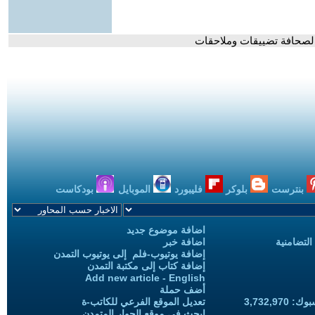
 الصحافة تضييقات وملاحقات
بنترست
بلوكر
فليبورد
الموبايل
بودكاست
اضافة موضوع جديد
التضامنية
اضافة خبر
إضافة يوتيوب-فلم إلى يوتيوب التمدن
إضافة كتاب إلى مكتبة التمدن
Add new article - English
أضف حملة
3,732,97
تعديل الموقع الفرعي للكاتب-ة
ابحث في موقع الحوار المتمدن