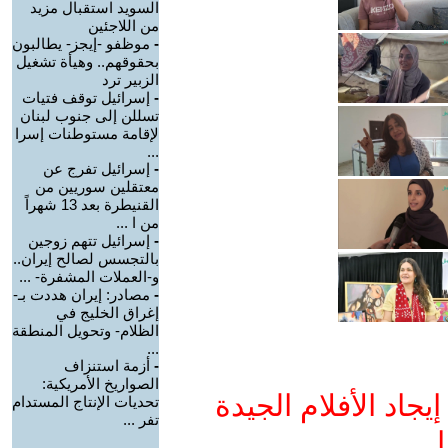
السويد استقبال مزيد
من اللاجئين
-
موظفو -إيجز- يطالبون
بحقوقهم.. وهيأة تشغيل
الزبير ترد
-
إسرائيل توقف فتيات
تسللن إلى جنوب لبنان
لإقامة مستوطنات إسرا
...
-
إسرائيل تفرج عن
معتقلين سوريين من
القنيطرة بعد 13 شهراً
من ا ...
-
إسرائيل تتهم زوجين
بالتجسس لصالح إيران..
و-العملات المشفرة- ...
-
مصادر: إيران هددت بـ-
إغراق الخليج في
الظلام- وتحويل المنطقة
...
-
أزمة استنزاف
الصواريخ الأمريكية:
جاد الأفلام الجيدة
تحديات الإنتاج المستدام
تفر ...
ا