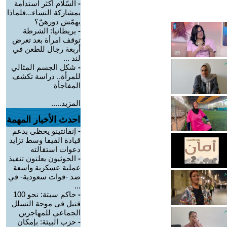
-
السّلام أكثر استدامة
بمشاركة النساء...فلماذا
يهمّش دورهنّ؟
-
بريطانيا: الشرطة
توقف امرأة بعد تعرض
أربعة رجال للطعن في
لند ...
-
شكل الجسم المثالي
للمرأة.. دراسة تكشف
المفاجأة
المزيد.....
احدث الأخبار المهمة
-
إنفانتينو يحظى بدعم
قيادة الفيفا وسط تزايد
دعوات استقالته
-
الحوثيون يعلنون تنفيذ
عملية عسكرية واسعة
ضد -قوات سعودية- في
...
-
حاكم سبتة: نحو 100
قتيل في موجة التسلل
الجماعي للمهاجرين
-
حزب البيئة: بإمكان