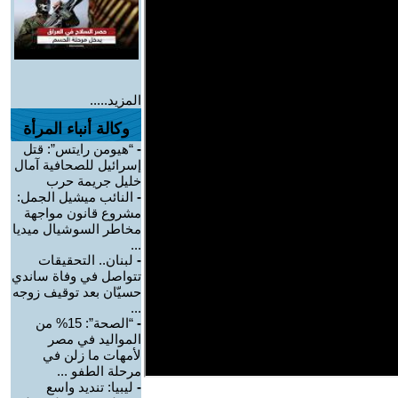
المزيد.....
وكالة أنباء المرأة
-
“هيومن رايتس”: قتل
إسرائيل للصحافية آمال
خليل جريمة حرب
-
النائب ميشيل الجمل:
مشروع قانون مواجهة
مخاطر السوشيال ميديا
...
-
لبنان.. التحقيقات
تتواصل في وفاة ساندي
حسيّان بعد توقيف زوجه
...
-
“الصحة”: 15% من
المواليد في مصر
لأمهات ما زلن في
مرحلة الطفو ...
-
ليبيا: تنديد واسع