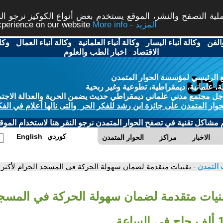
ة التصفح والنشر، الموقع يستخدم بعض أنواع الكوكيز نرجو النق
More info - المزيد
experience on our website
الفن
-
وكالة أنباء اليسار
-
وكالة أنباء العلمانية
-
وكالة أنباء العمال
-
وكا
الاقتصاد
-
اخبار الطب والعلوم
 الرئيسي لمؤسسة الحوار المتمدن
، علمانية، ديمقراطية، تطوعية وغير ربحية
ل مجتمع مدني علماني ديمقراطي حديث يضمن الحرية والعدالة الاجتم
حوار المتمدن على جائزة ابن رشد للفكر الحر والتى نالها أعلام في الفك
م مشاكل تقنية في تصفح الحوار المتمدن نرجو النقر هنا لاستخدام الموقع
كوردي
English
الاخبار
مراكز
الحوار المتمدن
 التمدن
- تقنيات متقدمة لضمان سهولة الحركة في المسجد الحرام لأكثر من 190 ألف حاج في ال
قنيات متقدمة لضمان سهولة الحركة في المسج