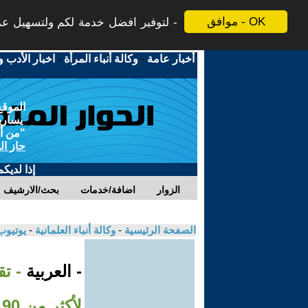
موافق - OK
لتوفير افضل خدمة لكم ولتسهيل عملي
أخبار عامة
-
وكالة أنباء المرأة
-
اخبار الأدب و
الموقع
يسارية
"من أج
حاز ال
إذا لديك
الزوار
اضافة/خدمات
بحث/الارشيف
الصفحة الرئيسية
-
وكالة أنباء العلمانية
-
يوتيوب
- العربية
- ت
لأكثر من 190 ألف حاج في الساعة