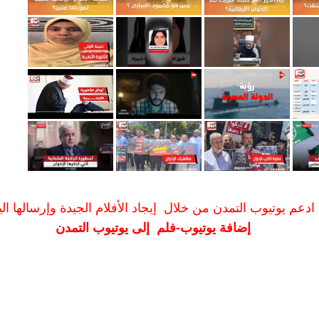
ادعم يوتيوب التمدن من خلال إيجاد الأفلام الجيدة وإرسالها الين
إضافة يوتيوب-فلم إلى يوتيوب التمدن