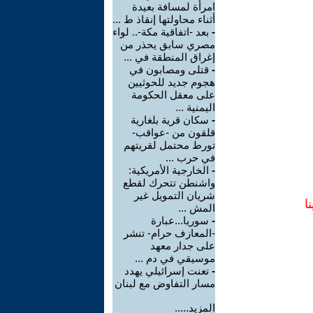
امرأة لمسافة بعيدة
أثناء محاولتها إنقاذ ط ...
-
بعد -اتفاقية مكة-.. لواء
مصري سابق يحذر من
إغراق المنطقة في ...
-
قتلى ومصابون في
هجوم جديد للحوثيين
على معقل الحكومة
اليمنية ...
-
سكان قرية بلغارية
قلقون من -عواقب-
تورط محتمل لقريتهم
في حرب ...
-
الخارجية الأمريكية:
واشنطن تتحرك لقطع
شريان التمويل غير
ا
المش ...
-
سوريا...عبارة
-المعازف حرام- تنشر
على جدار معهد
موسيقي في دم ...
-
تعنت إسرائيلي يهدد
مسار التفاوض مع لبنان
المزيد.....