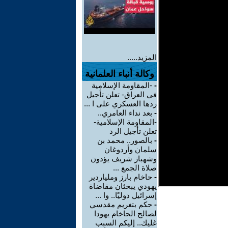
المزيد.....
وكالة أنباء العلمانية
-
-المقاومة الإسلامية
في العراق- تعلن تأجيل
ردها العسكري على ا ...
-
بعد نداء العامري..
-المقاومة الإسلامية-
تعلن تأجيل الرد
-
بالصور.. محمد بن
سلمان وأردوغان
وشهباز شريف يؤدون
صلاة الجمع ...
-
حاخام بارز وملياردير
يهودي يبحثان مقاضاة
إسرائيل دوليًا.. وا ...
-
حكم بتغريم مقدسي
لصالح الحاخام يهودا
غليك.. إليكم السبب