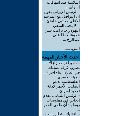
إسلامية ضد انتهاكات
إسرائ ...
-
الرئيس الإيراني يقول
إن التواصل مع المرشد
الأعلى مجتبى خامنئ ...
-
-لا يحب الشعب
اليهودي-.. ترامب يشن
هجومًا لاذعًا على
عبدالرح ...
المزيد.....
احدث الأخبار المهمة
-
كاميرا ترصد زلزالًا
يضرب غرفة عمليات
في اليابان أثناء إجراء ...
-
هيئة الأسرى
الفلسطينية تدعو
الصليب الأحمر لإدانة
تجديد إسرائ ...
-
الرئيس اللبناني: تقدم
إيجابي في مفاوضات
روما بشأن ملفي الحدو
...
-
التشيك.. قطار يسحب