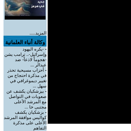
المزيد.....
وكالة أنباء العلمانية
-
-يكره اليهود
وإسرائيل-.. ترامب يشن
-هجوماً لاذعاً- ضد
عبدالر ...
-
أحزاب مسيحية تحذر
في مذكرة احتجاج من
تغيير ديموغرافي في
سهل ...
-
بيزشكيان يكشف عن
صعوبات في التواصل
مع المرشد الأعلى
مجتبى خا ...
-
بزشكيان يكشف
كواليس موافقة المرشد
الأعلى على مذكرة
التفاهم