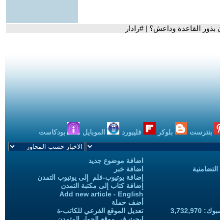
 بذور القاعدة وداعش؟ | #رادار
بنترست
بلوكر
فليبورد
الموبايل
بودكاست
اضافة موضوع جديد
التضامنية
اضافة خبر
إضافة يوتيوب-فلم إلى يوتيوب التمدن
إضافة كتاب إلى مكتبة التمدن
Add new article - English
أضف حملة
3,732,97
تعديل الموقع الفرعي للكاتب-ة
ابحث في موقع الحوار المتمدن