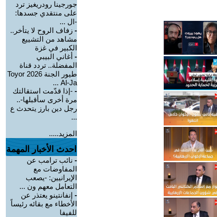
جورجينا رودريغيز ترد
على منتقدي جسدها:
-ال ...
-
زفاف الروح لا يتأخر..
مشاهد من التشييع
الكبير في غزة
-
أغاني البيبي
المفضلة.. تردد قناة
طيور الجنة 2026 Toyor
Al-Ja ...
-
-إذا قدّمت استقالتك
مرة أخرى سأقبلها-..
رجل دين بارز يتحدث ع
...
المزيد.....
احدث الأخبار المهمة
-
نائب ترامب عن
المفاوضات مع
الإيرانيين: -يصعب
التعامل معهم ون ...
-
إنفانتينو يعتذر عن
الأخطاء مع بقائه رئيساً
للفيفا