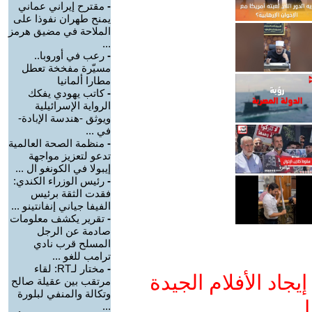
-
مقترح إيراني عماني
يمنح طهران نفوذا على
الملاحة في مضيق هرمز
...
-
رعب في أوروبا..
مسيّرة مفخخة تعطل
مطارا ألمانيا
-
كاتب يهودي يفكك
الرواية الإسرائيلية
ويوثق -هندسة الإبادة-
في ...
-
منظمة الصحة العالمية
تدعو لتعزيز مواجهة
إيبولا في الكونغو ال ...
-
رئيس الوزراء الكندي:
فقدت الثقة برئيس
الفيفا جياني إنفانتينو ...
-
تقرير يكشف معلومات
صادمة عن الرجل
المسلح قرب نادي
ترامب للغو ...
-
مختار لـRT: لقاء
جاد الأفلام الجيدة
مرتقب بين عقيلة صالح
وتكالة والمنفي لبلورة
ا
...