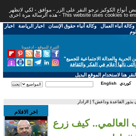
 أنواع الكوكيز نرجو النقر على الزر - موافق - لكي لاتظهر
This website uses cookies to ensure you ge
وكالة أنباء العمال
-
وكالة أنباء حقوق الإنسان
-
اخبار الرياضة
-
اخبار
لوم
التبرع للموقع - ادعمونا
حرية والعدالة الاجتماعية للجميع
"
تى نالها أعلام في الفكر والثقافة
قر هنا لاستخدام الموقع البديل
كوردي
English
 بذور القاعدة وداعش؟ | #رادار
اخر الافلام
 العالمي.. كيف زرع