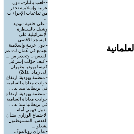
-
-لعب بالنار-.. دول
عربية وإسلامية تحذر
من تداعيات الإجراءات
...
-
على خلفية -تهديد
وشيك بالسيطرة
الإسرائيلية على
المسجد الأقصى ...
-
دول عربية وإسلامية
علمانية
تجتمع في عّمان لـ-دعم
القدس-.. وتحذير من ...
-
كيف حوّلت إسرائيل
كنيسا يهوديا بطهران
إلى رماد...(2/1)
-
منظمة يهودية: ارتفاع
حوادث معاداة السامية
في بريطانيا منذ بد ...
-
منظمة يهودية: ارتفاع
حوادث معاداة السامية
في بريطانيا منذ بد ...
-
نبيل فهمي أمام
الاجتماع الوزاري بشأن
القدس: المستوطنون
يشعلو ...
-
ما رأي رونالدو؟..