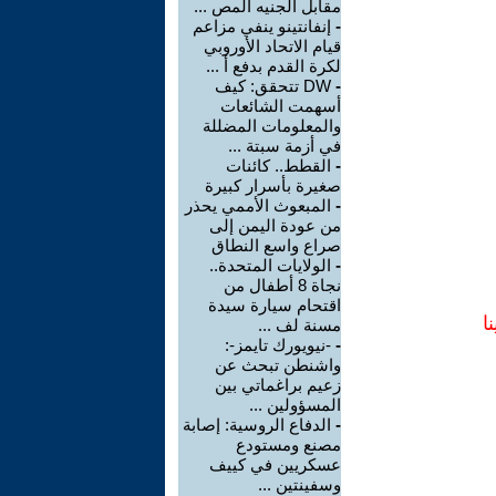
مقابل الجنيه المص ...
-
إنفانتينو ينفي مزاعم
قيام الاتحاد الأوروبي
لكرة القدم بدفع أ ...
-
DW تتحقق: كيف
أسهمت الشائعات
والمعلومات المضللة
في أزمة سبتة ...
-
القطط.. كائنات
صغيرة بأسرار كبيرة
-
المبعوث الأممي يحذر
من عودة اليمن إلى
صراع واسع النطاق
-
الولايات المتحدة..
نجاة 8 أطفال من
اقتحام سيارة سيدة
ا
مسنة لف ...
-
-نيويورك تايمز-:
واشنطن تبحث عن
زعيم براغماتي بين
المسؤولين ...
-
الدفاع الروسية: إصابة
مصنع ومستودع
عسكريين في كييف
وسفينتين ...