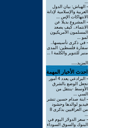
...
-
الهباش: بيان الدول
العربية والإسلامية لإدانة
الانتهاكات الإس ...
-
المشروع بديلا عن
الانتماء.. كيف يصعد
المسلمون الأمريكيون
لمو ...
-
في ذكرى تأسيسها..
سفارة فلسطين: المدى
منبر للتنوير والكلمة ا ...
المزيد.....
احدث الأخبار المهمة
-
البرادعي يعدد 4 أمور
تجعل الوضع بالشرق
الأوسط -ينتقل من
السي ...
-
ابنة صدام حسين تنشر
فيديو لوالدها وحشود
من العراقيين بذكرى 8
...
-
سعر الدولار اليوم في
البنوك والسوق السوداء