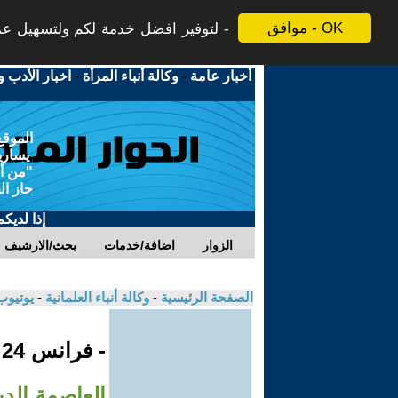
موافق - OK
لتوفير افضل خدمة لكم ولتسهيل عملي
أخبار عامة
-
وكالة أنباء المرأة
-
اخبار الأدب و
الموقع
يسارية
"من أج
حاز ال
إذا لديك
الزوار
اضافة/خدمات
بحث/الارشيف
الصفحة الرئيسية
-
وكالة أنباء العلمانية
-
يوتيوب
- فرانس 24
العاصمة الدين