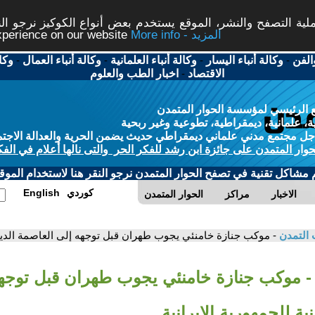
ة التصفح والنشر، الموقع يستخدم بعض أنواع الكوكيز نرجو النق
More info - المزيد
experience on our website
الفن
-
وكالة أنباء اليسار
-
وكالة أنباء العلمانية
-
وكالة أنباء العمال
-
وكا
الاقتصاد
-
اخبار الطب والعلوم
 الرئيسي لمؤسسة الحوار المتمدن
، علمانية، ديمقراطية، تطوعية وغير ربحية
ل مجتمع مدني علماني ديمقراطي حديث يضمن الحرية والعدالة الاجتم
حوار المتمدن على جائزة ابن رشد للفكر الحر والتى نالها أعلام في الفك
م مشاكل تقنية في تصفح الحوار المتمدن نرجو النقر هنا لاستخدام الموقع
كوردي
English
الاخبار
مراكز
الحوار المتمدن
 التمدن
- موكب جنازة خامنئي يجوب طهران قبل توجهه إلى العاصمة الدينية
- موكب جنازة خامنئي يجوب طهران قبل توجه
ية للجمهورية الإيرانية