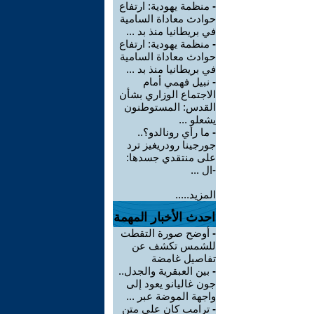
-
منظمة يهودية: ارتفاع
حوادث معاداة السامية
في بريطانيا منذ بد ...
-
منظمة يهودية: ارتفاع
حوادث معاداة السامية
في بريطانيا منذ بد ...
-
نبيل فهمي أمام
الاجتماع الوزاري بشأن
القدس: المستوطنون
يشعلو ...
-
ما رأي رونالدو؟..
جورجينا رودريغيز ترد
على منتقدي جسدها:
-ال ...
المزيد.....
احدث الأخبار المهمة
-
أوضح صورة التقطت
للشمس تكشف عن
تفاصيل غامضة
-
بين العبقرية والجدل..
جون غاليانو يعود إلى
واجهة الموضة عبر ...
-
ترامب كان على متن