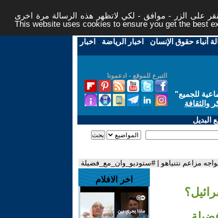
ر على الزر - موافق - لكي لاتظهر هذه الرسالة مرة اخرى -
This website uses cookies to ensure you get the best 
لة أنباء حقوق الإنسان
-
اخبار الرياضة
-
اخبار
التبرع للموقع - ادعمونا
اعية للجميع
"
ر والثقافة
 البديل
يواجه مزاعم نتنياهو | #ستوديو_وان_مع_فضيلة
اخر الافلام
رائيل؟
ضيلة