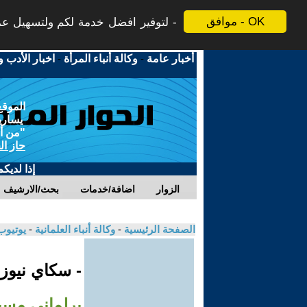
موافق - OK
لتوفير افضل خدمة لكم ولتسهيل عملي
أخبار عامة
-
وكالة أنباء المرأة
-
اخبار الأدب و
الموقع
يسارية
"من أج
حاز ال
إذا لديك
الزوار
اضافة/خدمات
بحث/الارشيف
الصفحة الرئيسية
-
وكالة أنباء العلمانية
-
يوتيوب
- سكاي نيوز
برلماني مسي