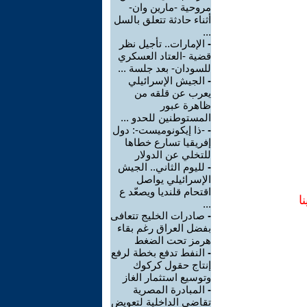
مروحية -مارين وان-
أثناء حادثة تتعلق بالسل
...
-
الإمارات.. تأجيل نظر
قضية -العتاد العسكري
للسودان- بعد جلسة ...
-
الجيش الإسرائيلي
يعرب عن قلقه من
ظاهرة عبور
المستوطنين للحدو ...
-
-ذا إيكونوميست-: دول
إفريقيا تسارع خطاها
للتخلي عن الدولار
-
لليوم الثاني.. الجيش
الإسرائيلي يواصل
اقتحام قلنديا ويصعّد ع
ا
...
-
صادرات الخليج تتعافى
بفضل العراق رغم بقاء
هرمز تحت الضغط
-
النفط تدفع بخطة لرفع
إنتاج حقول كركوك
وتوسيع استثمار الغاز
-
المبادرة المصرية
تقاضي الداخلية لتعويض