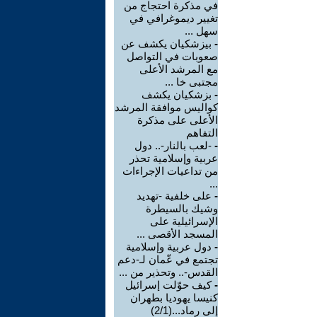
في مذكرة احتجاج من
تغيير ديموغرافي في
سهل ...
-
بيزشكيان يكشف عن
صعوبات في التواصل
مع المرشد الأعلى
مجتبى خا ...
-
بزشكيان يكشف
كواليس موافقة المرشد
الأعلى على مذكرة
التفاهم
-
-لعب بالنار-.. دول
عربية وإسلامية تحذر
من تداعيات الإجراءات
...
-
على خلفية -تهديد
وشيك بالسيطرة
الإسرائيلية على
المسجد الأقصى ...
-
دول عربية وإسلامية
تجتمع في عّمان لـ-دعم
القدس-.. وتحذير من ...
-
كيف حوّلت إسرائيل
كنيسا يهوديا بطهران
إلى رماد...(2/1)