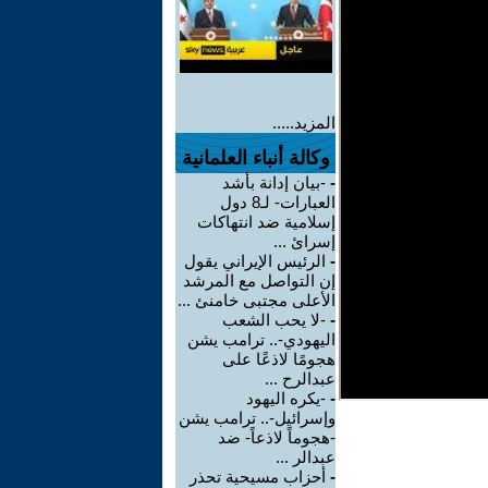
المزيد.....
وكالة أنباء العلمانية
-
-بيان إدانة بأشد
العبارات- لـ8 دول
إسلامية ضد انتهاكات
إسرائ ...
-
الرئيس الإيراني يقول
إن التواصل مع المرشد
الأعلى مجتبى خامنئ ...
-
-لا يحب الشعب
اليهودي-.. ترامب يشن
هجومًا لاذعًا على
عبدالرح ...
-
-يكره اليهود
وإسرائيل-.. ترامب يشن
-هجوماً لاذعاً- ضد
عبدالر ...
-
أحزاب مسيحية تحذر