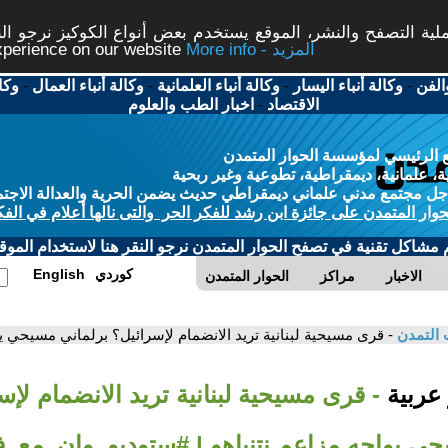
ة التصفح والنشر، الموقع يستخدم بعض أنواع الكوكيز نرجو النق
More info - المزيد
experience on our website
الفن
-
وكالة أنباء اليسار
-
وكالة أنباء العلمانية
-
وكالة أنباء العمال
-
وكا
الاقتصاد
-
اخبار الطب والعلوم
 الرئيسي لمؤسسة الحوار المتمدن
، علمانية، ديمقراطية، تطوعية وغير ربحية
ل مجتمع مدني علماني ديمقراطي حديث يضمن الحرية والعدالة الاجتم
حوار المتمدن على جائزة ابن رشد للفكر الحر والتى نالها أعلام في الفك
م مشاكل تقنية في تصفح الحوار المتمدن نرجو النقر هنا لاستخدام الموقع
كوردي
English
الاخبار
مراكز
الحوار المتمدن
 التمدن
- قرى مسيحية لبنانية تريد الانضمام لإسرائيل؟ برلماني مسيحي 
 عربية
- قرى مسيحية لبنانية تريد الانضمام لإس
حي يواجه مزاعم نتنياهو | #ستوديو_وان_مع_ف