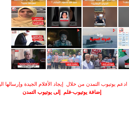
ادعم يوتيوب التمدن من خلال إيجاد الأفلام الجيدة وإرسالها الين
إضافة يوتيوب-فلم إلى يوتيوب التمدن