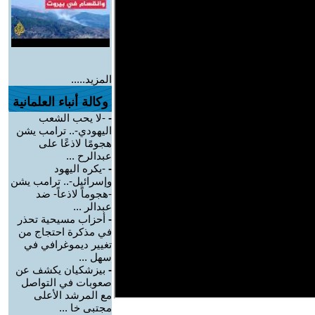
المزيد.....
وكالة أنباء العلمانية
-
-لا يحب الشعب
اليهودي-.. ترامب يشن
هجومًا لاذعًا على
عبدالرح ...
-
-يكره اليهود
وإسرائيل-.. ترامب يشن
-هجوماً لاذعاً- ضد
عبدالر ...
-
أحزاب مسيحية تحذر
في مذكرة احتجاج من
تغيير ديموغرافي في
سهل ...
-
بيزشكيان يكشف عن
صعوبات في التواصل
مع المرشد الأعلى
مجتبى خا ...