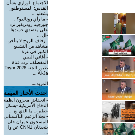
الاجتماع الوزاري بشأن
القدس: المستوطنون
يشعلو ...
-
ما رأي رونالدو؟..
جورجينا رودريغيز ترد
على منتقدي جسدها:
-ال ...
-
زفاف الروح لا يتأخر..
مشاهد من التشييع
الكبير في غزة
-
أغاني البيبي
المفضلة.. تردد قناة
طيور الجنة 2026 Toyor
Al-Ja ...
المزيد.....
احدث الأخبار المهمة
-
انخفاض مخزون أنظمة
الدفاع الأمريكية -بشكل
خطير-.. ما الذي يع ...
-
نجلا الزعيم الباكستاني
المسجون عمران خان
يتحدثان لـCNN عن وا
...