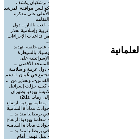
-
بزشكيان يكشف
كواليس موافقة المرشد
الأعلى على مذكرة
التفاهم
-
-لعب بالنار-.. دول
عربية وإسلامية تحذر
من تداعيات الإجراءات
...
-
على خلفية -تهديد
علمانية
وشيك بالسيطرة
الإسرائيلية على
المسجد الأقصى ...
-
دول عربية وإسلامية
تجتمع في عّمان لـ-دعم
القدس-.. وتحذير من ...
-
كيف حوّلت إسرائيل
كنيسا يهوديا بطهران
إلى رماد...(2/1)
-
منظمة يهودية: ارتفاع
حوادث معاداة السامية
في بريطانيا منذ بد ...
-
منظمة يهودية: ارتفاع
حوادث معاداة السامية
في بريطانيا منذ بد ...
-
نبيل فهمي أمام