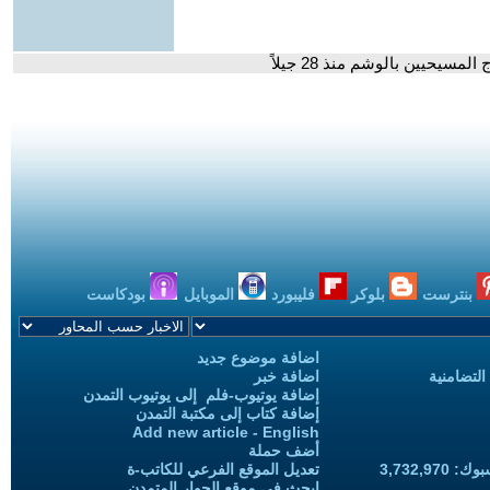
لمسيحيين بالوشم منذ 28 جيلاً
بنترست
بلوكر
فليبورد
الموبايل
بودكاست
اضافة موضوع جديد
التضامنية
اضافة خبر
إضافة يوتيوب-فلم إلى يوتيوب التمدن
إضافة كتاب إلى مكتبة التمدن
Add new article - English
أضف حملة
3,732,97
تعديل الموقع الفرعي للكاتب-ة
ابحث في موقع الحوار المتمدن