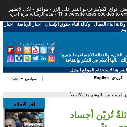
 أنواع الكوكيز نرجو النقر على الزر - موافق - لكي لاتظهر
This website uses cookies to ensure you ge
وكالة أنباء العمال
-
وكالة أنباء حقوق الإنسان
-
اخبار الرياضة
-
اخبار
لوم
التبرع للموقع - ادعمونا
حرية والعدالة الاجتماعية للجميع
"
تى نالها أعلام في الفكر والثقافة
قر هنا لاستخدام الموقع البديل
كوردي
English
لمسيحيين بالوشم منذ 28 جيلاً
اخر الافلام
لةٌ تُزيّن أجساد