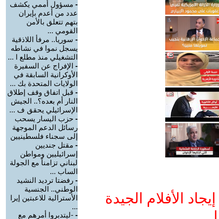
-
مسؤول أممي يكشف
عدد من أعدم بإيران
بتهم تتعلق بالأمن
القومي ...
-
سوريا.. مرفأ اللاذقية
يسجل نموا في نشاطه
التشغيلي منذ مطلع ا ...
-
الإفراج عن السفيرة
الأوكرانية السابقة في
الولايات المتحدة بك ...
-
قبل اتفاق وقف إطلاق
النار أم بعده؟.. الجيش
الإسرائيلي يحقق ف ...
-
حزب اليسار يسحب
رسائل الدعم الموجهة
إلى سجناء فلسطينيين
-
مقتل جنديين
إسرائيليين ومواطن
لبناني تزامناً مع الجولة
الساب ...
-
رفضتا ترديد النشيد
الوطني.. الجنسية
جاد الأفلام الجيدة
الأسترالية للاعبتين إيرا
...
ا
-
-ليتدبروا أمرهم مع