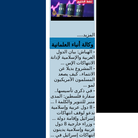
المزيد.....
وكالة أنباء العلمانية
-
الهباش: بيان الدول
العربية والإسلامية لإدانة
الانتهاكات الإس ...
-
المشروع بديلا عن
الانتماء.. كيف يصعد
المسلمون الأمريكيون
لمو ...
-
في ذكرى تأسيسها..
سفارة فلسطين: المدى
منبر للتنوير والكلمة ا ...
-
8 دول عربية وإسلامية
تدعو لوقف انتهاكات
إسرائيل وإقامة دولة ...
-
وزراء خارجية 8 دول
عربية وإسلامية يدينون
انتهاكات إسرائيل في ...