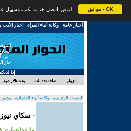
موافق - OK
لتوفير افضل خدمة لكم ولتسهيل عملي
أخبار عامة
-
وكالة أنباء المرأة
-
اخبار الأدب و
الموقع
يسارية
"من أج
حاز ال
إذا لديك
الزوار
اضافة/خدمات
بحث/الارشيف
الصفحة الرئيسية
-
وكالة أنباء العلمانية
-
يوتيوب
- سكاي نيوز
ما تداعيات ذ