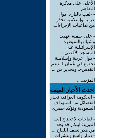
الأعلى على مذكرة
التفاهم
-
-لعب بالنار-.. دول
عربية وإسلامية تحذر
من تداعيات الإجراءات
...
-
على خلفية -تهديد
وشيك بالسيطرة
الإسرائيلية على
المسجد الأقصى ...
-
دول عربية وإسلامية
تجتمع في عّمان لـ-دعم
القدس-.. وتحذير من ...
المزيد.....
احدث الأخبار المهمة
-
الحكومة العراقية تحذر
الفصائل من استهداف
السعودية وتؤكد حصري
...
-
لقاحات لا تحتاج إلى
التبريد: ابتكار قد يحد
من هدر نصف اللقاح ...
-
دمار واسع وعشرات