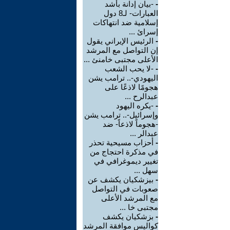
-
-بيان إدانة بأشد
العبارات- لـ8 دول
إسلامية ضد انتهاكات
إسرائ ...
-
الرئيس الإيراني يقول
إن التواصل مع المرشد
الأعلى مجتبى خامنئ ...
-
-لا يحب الشعب
اليهودي-.. ترامب يشن
هجومًا لاذعًا على
عبدالرح ...
-
-يكره اليهود
وإسرائيل-.. ترامب يشن
-هجوماً لاذعاً- ضد
عبدالر ...
-
أحزاب مسيحية تحذر
في مذكرة احتجاج من
تغيير ديموغرافي في
سهل ...
-
بيزشكيان يكشف عن
صعوبات في التواصل
مع المرشد الأعلى
مجتبى خا ...
-
بزشكيان يكشف
كواليس موافقة المرشد