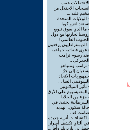
الاعتقالات عقب
انسحاب الاحتلال من
مخيم قلند ...
-
الولايات المتحدة
تستعد لغزو كوبا
-
ما الذي يعوق تنويع
روسيا تجارتها مع دول
الجنوب العالمي؟
-
الديمقراطيون يرفعون
دعوى قضائية جماعية
ضد رسوم ترامب
الجمركي ...
-
ترامب ونتنياهو
يسعيان إلى جرّ
جمهوريات الاتحاد
السوفيتي السا ...
ا
-
تأثير الميلاتونين
والمغنيسيوم على الأرق
-
جزء من الخلايا
السرطانية يختبئ في
حالة سكون.. تهديد
صامت قد ...
-
اكتشافات أثرية جديدة
في ألتاي تكشف أسرار
حضارتي بازيريك وأفا ...