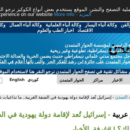
ة التصفح والنشر، الموقع يستخدم بعض أنواع الكوكيز نرجو النق
More info - المزيد
experience on our website
الفن
-
وكالة أنباء اليسار
-
وكالة أنباء العلمانية
-
وكالة أنباء العمال
-
وكا
الاقتصاد
-
اخبار الطب والعلوم
 الرئيسي لمؤسسة الحوار المتمدن
، علمانية، ديمقراطية، تطوعية وغير ربحية
ل مجتمع مدني علماني ديمقراطي حديث يضمن الحرية والعدالة الاجتم
حوار المتمدن على جائزة ابن رشد للفكر الحر والتى نالها أعلام في الفك
م مشاكل تقنية في تصفح الحوار المتمدن نرجو النقر هنا لاستخدام الموقع
كوردي
English
الاخبار
مراكز
الحوار المتمدن
 التمدن
- إسرائيل تُعد لإقامة دولة يهودية في الضفة الغربية.. ما تداعيات 
 عربية
- إسرائيل تُعد لإقامة دولة يهودية في ال
لك؟ | #غرفة_الأخبار