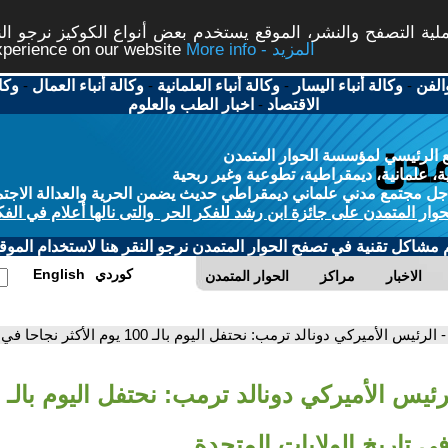
ة التصفح والنشر، الموقع يستخدم بعض أنواع الكوكيز نرجو النق
More info - المزيد
experience on our website
الفن
-
وكالة أنباء اليسار
-
وكالة أنباء العلمانية
-
وكالة أنباء العمال
-
وكا
الاقتصاد
-
اخبار الطب والعلوم
 الرئيسي لمؤسسة الحوار المتمدن
، علمانية، ديمقراطية، تطوعية وغير ربحية
ل مجتمع مدني علماني ديمقراطي حديث يضمن الحرية والعدالة الاجتم
حوار المتمدن على جائزة ابن رشد للفكر الحر والتى نالها أعلام في الفك
م مشاكل تقنية في تصفح الحوار المتمدن نرجو النقر هنا لاستخدام الموقع
كوردي
English
الاخبار
مراكز
الحوار المتمدن
- الرئيس الأميركي دونالد ترمب: نحتفل اليوم بالـ 100 يوم الأكثر نجاحا في تاريخ الولايات المتحدة
في تاريخ الولايات المتحدة