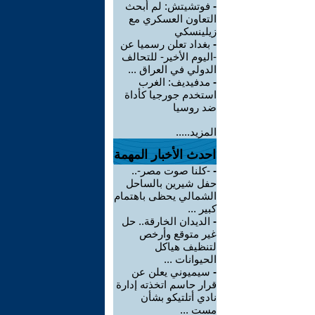
-
فوتشيتش: لم أبحث
التعاون العسكري مع
زيلينسكي
-
بغداد تعلن رسميا عن
-اليوم الأخير- للتحالف
الدولي في العراق ...
-
مدفيديف: الغرب
استخدم جورجيا كأداة
ضد روسيا
المزيد.....
احدث الأخبار المهمة
-
-كلنا صوت مصر-..
حفل شيرين بالساحل
الشمالي يحظى باهتمام
كبير ...
-
الديدان الخارقة.. حل
غير متوقع وأرخص
لتنظيف هياكل
الحيوانات ...
-
سيميوني يعلن عن
قرار حاسم اتخذته إدارة
نادي أتلتيكو بشأن
مست ...