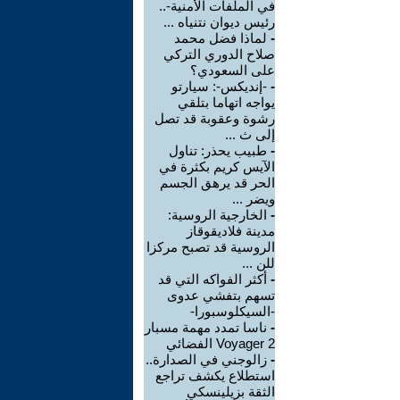
في الملفات الأمنية-..
رئيس ديوان نتنياه ...
-
لماذا فضل محمد
صلاح الدوري التركي
على السعودي؟
-
-إنديكس-: سيارتو
يواجه اتهاما بتلقي
رشوة وعقوبة قد تصل
إلى ث ...
-
طبيب يحذر: تناول
الآيس كريم بكثرة في
الحر قد يرهق الجسم
ويضر ...
-
الخارجية الروسية:
مدينة فلاديقوقاز
الروسية قد تصبح مركزا
للن ...
-
أكثر الفواكه التي قد
تسهم بتفشي عدوى
-السيكلوسبورا-
-
ناسا تمدد مهمة مسبار
Voyager 2 الفضائي
-
زالوجني في الصدارة..
استطلاع يكشف تراجع
الثقة بزيلينسكي