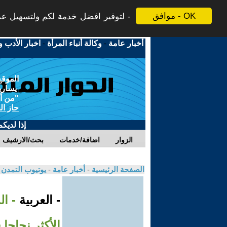
موافق - OK
لتوفير افضل خدمة لكم ولتسهيل عملي
أخبار عامة
-
وكالة أنباء المرأة
-
اخبار الأدب و
الموقع
يسارية
"من أج
حاز ال
إذا لديك
الزوار
اضافة/خدمات
بحث/الارشيف
الصفحة الرئيسية
-
أخبار عامة
-
يوتيوب التمدن
- العربية
الأكثر نجاحا 