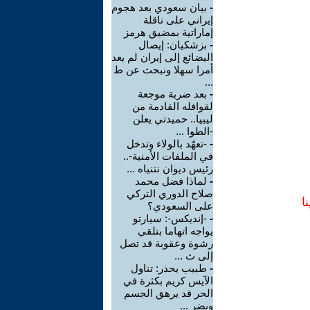
-
بيان سعودي بعد هجوم
إيراني على ناقلة
إماراتية بمضيق هرمز
-
بزشكيان: إيصال
البضائع إلى إيران لم يعد
أمرا سهلا ونبحث عن ط
...
-
بعد ضربة موجعة
لقوافله القادمة من
ليبيا.. حميدتي يعلن
-الطوا ...
-
-تعهّد بالولاء وتدخل
في الملفات الأمنية-..
رئيس ديوان نتنياه ...
-
لماذا فضل محمد
صلاح الدوري التركي
ا
على السعودي؟
-
-إنديكس-: سيارتو
يواجه اتهاما بتلقي
رشوة وعقوبة قد تصل
إلى ث ...
-
طبيب يحذر: تناول
الآيس كريم بكثرة في
الحر قد يرهق الجسم
ويضر ...