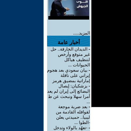
المزيد.....
أخبار عامة
-
الديدان الخارقة.. حل
غير متوقع وأرخص
لتنظيف هياكل
الحيوانات ...
-
بيان سعودي بعد هجوم
إيراني على ناقلة
إماراتية بمضيق هرمز
-
بزشكيان: إيصال
البضائع إلى إيران لم يعد
أمرا سهلا ونبحث عن ط
...
-
بعد ضربة موجعة
لقوافله القادمة من
ليبيا.. حميدتي يعلن
-الطوا ...
-
-تعهّد بالولاء وتدخل