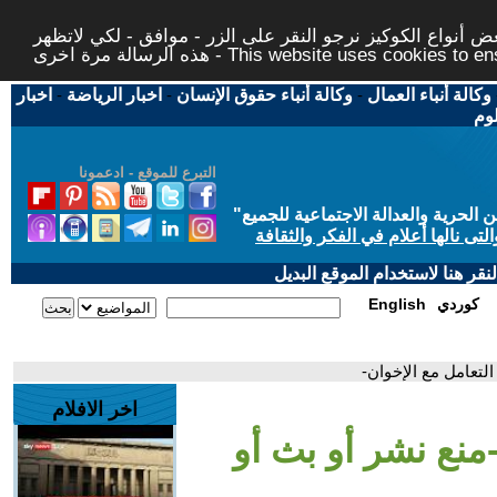
 أنواع الكوكيز نرجو النقر على الزر - موافق - لكي لاتظهر
This website uses cookies to ensure you ge
وكالة أنباء العمال
-
وكالة أنباء حقوق الإنسان
-
اخبار الرياضة
-
اخبار
لوم
التبرع للموقع - ادعمونا
حرية والعدالة الاجتماعية للجميع
"
تى نالها أعلام في الفكر والثقافة
قر هنا لاستخدام الموقع البديل
كوردي
English
 التعامل مع الإخوان-
اخر الافلام
 -منع نشر أو بث أو