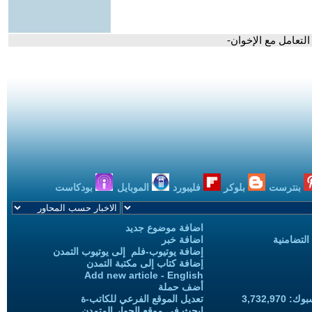
 التعامل مع الإخوان-
بنترست
بلوكر
فليبورد
الموبايل
بودكاست
اضافة موضوع جديد
التضامنية
اضافة خبر
إضافة يوتيوب-فلم إلى يوتيوب التمدن
إضافة كتاب إلى مكتبة التمدن
Add new article - English
أضف حملة
3,732,97
تعديل الموقع الفرعي للكاتب-ة
ابحث في موقع الحوار المتمدن