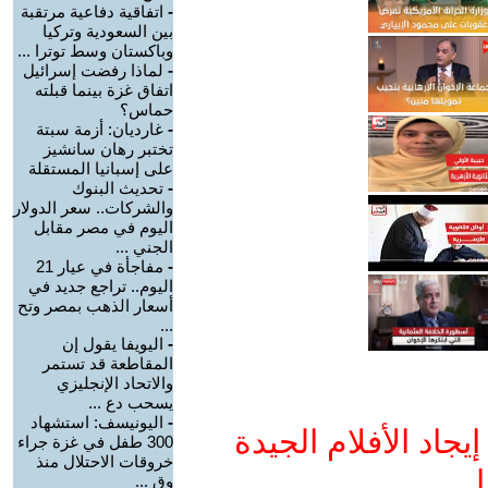
-
اتفاقية دفاعية مرتقبة
بين السعودية وتركيا
وباكستان وسط توترا ...
-
لماذا رفضت إسرائيل
اتفاق غزة بينما قبلته
حماس؟
-
غارديان: أزمة سبتة
تختبر رهان سانشيز
على إسبانيا المستقلة
-
تحديث البنوك
والشركات.. سعر الدولار
اليوم في مصر مقابل
الجني ...
-
مفاجأة في عيار 21
اليوم.. تراجع جديد في
أسعار الذهب بمصر وتح
...
-
اليويفا يقول إن
المقاطعة قد تستمر
والاتحاد الإنجليزي
يسحب دع ...
-
اليونيسف: استشهاد
جاد الأفلام الجيدة
300 طفل في غزة جراء
خروقات الاحتلال منذ
ا
وق ...