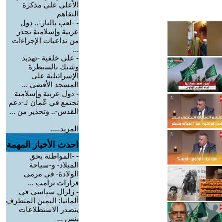
الأعلى على مذكرة
التفاهم
-
-لعب بالنار-.. دول
عربية وإسلامية تحذر
من تداعيات الإجراءات
...
-
على خلفية -تهديد
وشيك بالسيطرة
الإسرائيلية على
المسجد الأقصى ...
-
دول عربية وإسلامية
تجتمع في عّمان لـ-دعم
القدس-.. وتحذير من ...
المزيد.....
احدث الأخبار المهمة
-
-المواطنة بحق
الميلاد- و-سياحة
الولادة- في مرمى
قرارات ترامب ...
-
زلزال سياسي في
ألمانيا: اليمين المتطرف
يتصدر الاستطلاعات
بنس ...