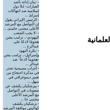
-
-بيان إدانة بأشد
العبارات- لـ8 دول
إسلامية ضد انتهاكات
إسرائ ...
-
الرئيس الإيراني يقول
إن التواصل مع المرشد
الأعلى مجتبى خامنئ ...
-
-لا يحب الشعب
اليهودي-.. ترامب يشن
علمانية
هجومًا لاذعًا على
عبدالرح ...
-
-يكره اليهود
وإسرائيل-.. ترامب يشن
-هجوماً لاذعاً- ضد
عبدالر ...
-
أحزاب مسيحية تحذر
في مذكرة احتجاج من
تغيير ديموغرافي في
سهل ...
-
بيزشكيان يكشف عن
صعوبات في التواصل
مع المرشد الأعلى
مجتبى خا ...
-
بزشكيان يكشف
كواليس موافقة المرشد