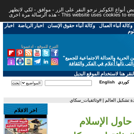
 أنواع الكوكيز نرجو النقر على الزر - موافق - لكي لاتظهر
This website uses cookies to ensure you ge
وكالة أنباء العمال
-
وكالة أنباء حقوق الإنسان
-
اخبار الرياضة
-
اخبار
لوم
التبرع للموقع - ادعمونا
حرية والعدالة الاجتماعية للجميع
"
تى نالها أعلام في الفكر والثقافة
قر هنا لاستخدام الموقع البديل
كوردي
English
اخر الافلام
كيف حاول الإسلام