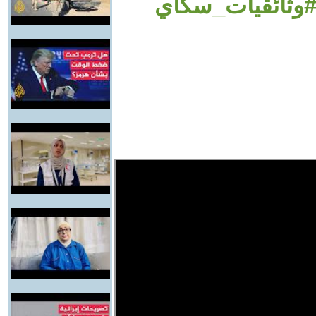
 #وثائقيات_سكاي