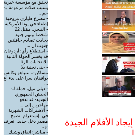
تحقق مع مؤسسة خيرية
بسبب صلات مزعومة بـ-
حم ...
-
مصرع طياري مروحية
إطفاء في يوتا الأمريكية
-
النيجر.. مقتل 22
شخصا بينهم جنود
بحادث تصادم حافلتين
جنوب ال ...
-
استطلاع رأي: أردوغان
قد يخسر الجولة الثانية
للانتخابات الرئا ...
-
-بنى تحتية بلا
مساكن-.. نتنياهو وكاتس
يوافقان سرا على بدء أع
...
-
ديلي ميل: حملة لـ-
الجيش الجمهوري
الجديد- قد تدفع
مهاجرين إلى ...
-
الاشتراكات الشهرية
في -إنستغرام- تصبح
جاد الأفلام الجيدة
مصدر دخل جديد.. تعرف
ع ...
ا
-
مباشر: اتفاق وشيك