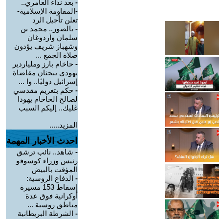
-
بعد نداء العامري..
-المقاومة الإسلامية-
تعلن تأجيل الرد
-
بالصور.. محمد بن
سلمان وأردوغان
وشهباز شريف يؤدون
صلاة الجمع ...
-
حاخام بارز وملياردير
يهودي يبحثان مقاضاة
إسرائيل دوليًا.. وا ...
-
حكم بتغريم مقدسي
لصالح الحاخام يهودا
غليك.. إليكم السبب
المزيد.....
احدث الأخبار المهمة
-
شاهد.. نائب ترشق
رئيس وزراء كوسوفو
المؤقت بالبيض
-
الدفاع الروسية:
إسقاط 153 مسيرة
أوكرانية فوق عدة
مناطق روسية ...
-
الشرطة البريطانية