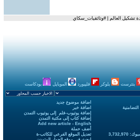
بنترست
بلوكر
فليبورد
الموبايل
بودكاست
اضافة موضوع جديد
التضامنية
اضافة خبر
إضافة يوتيوب-فلم إلى يوتيوب التمدن
إضافة كتاب إلى مكتبة التمدن
Add new article - English
أضف حملة
3,732,97
تعديل الموقع الفرعي للكاتب-ة
ابحث في موقع الحوار المتمدن