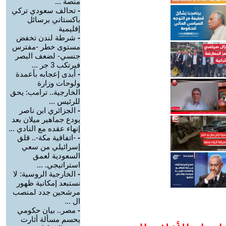
منصة ...
-
تحالف سعودي تركي
باكستاني برسائل
إقليمية
-
شرطة لندن تخفض
مستوى خطر -مفترس
جنسي- لضعف البصر
فيرتكب 3 جر ...
-
أبدى إعجابه بأعمدة
ولوحات وزارة
الخارجية.. ترامب: يحق
للرئيس ...
-
الجزائري ابن ناصر
يودع جماهير ميلان بعد
إنهاء عقده مع النادي ...
-
-اتفاقية مكة-.. قلق
إسرائيلي من سعي
السعودية لعمق
استراتيجي. ...
-
الخارجية الروسية: لا
نستبعد إمكانية ظهور
مرشحين جدد لمنصب
ال ...
-
مصر.. بيان حكومي
يحسم مسألة أثارت