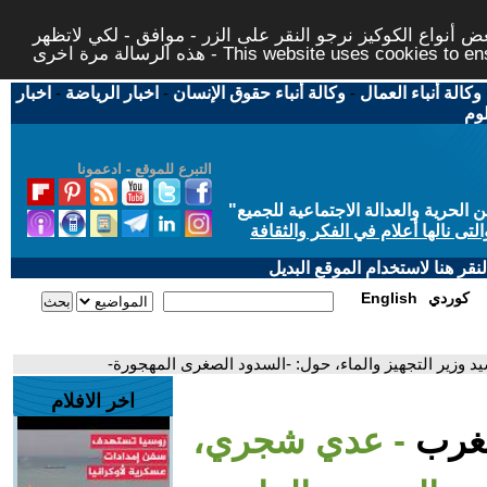
 أنواع الكوكيز نرجو النقر على الزر - موافق - لكي لاتظهر
This website uses cookies to ensure you ge
وكالة أنباء العمال
-
وكالة أنباء حقوق الإنسان
-
اخبار الرياضة
-
اخبار
لوم
التبرع للموقع - ادعمونا
حرية والعدالة الاجتماعية للجميع
"
تى نالها أعلام في الفكر والثقافة
قر هنا لاستخدام الموقع البديل
كوردي
English
 وزير التجهيز والماء، حول: -السدود الصغرى المهجورة-
اخر الافلام
لمغرب
- عدي شجري،