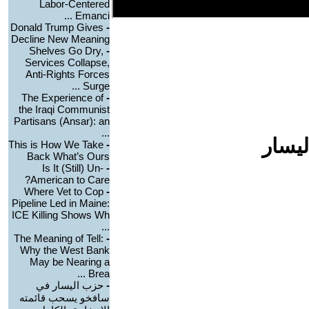
Labor-Centered
Emanci ...
Donald Trump Gives
-
Decline New Meaning
Shelves Go Dry,
-
Services Collapse,
Anti-Rights Forces
Surge ...
The Experience of
-
the Iraqi Communist
Partisans (Ansar): an
...
ليسار
This is How We Take
-
Back What’s Ours
Is It (Still) Un-
-
American to Care?
Where Vet to Cop
-
Pipeline Led in Maine:
ICE Killing Shows Wh
...
The Meaning of Tell:
-
Why the West Bank
May be Nearing a
Brea ...
-
حزب اليسار في
سافخو يسحب قائمته