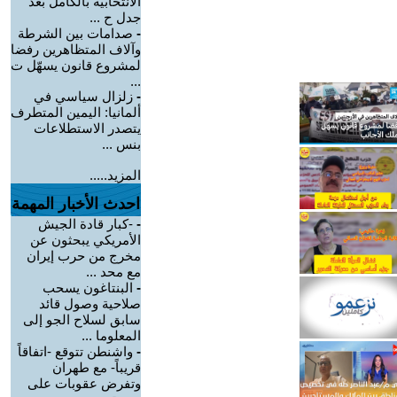
الانتخابية بالكامل بعد
جدل ح ...
-
صدامات بين الشرطة
وآلاف المتظاهرين رفضا
لمشروع قانون يسهّل ت
...
-
زلزال سياسي في
ألمانيا: اليمين المتطرف
يتصدر الاستطلاعات
بنس ...
المزيد.....
احدث الأخبار المهمة
-
-كبار قادة الجيش
الأمريكي يبحثون عن
مخرج من حرب إيران
مع محد ...
-
البنتاغون يسحب
صلاحية وصول قائد
سابق لسلاح الجو إلى
المعلوما ...
-
واشنطن تتوقع -اتفاقاً
قريباً- مع طهران
وتفرض عقوبات على