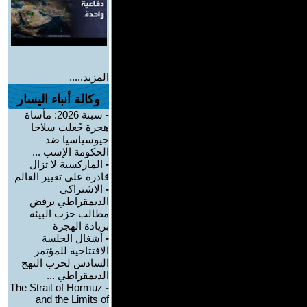
المزيد.....
وكالة أنباء اليسار
-
سبتة 2026: مأساة
هجرة جُعلت سلاحا
جيوسياسيا ضد
الحكومة الإسب ...
-
الماركسية لا تزال
قادرة على تغيير العالم
-
الاشتراكي
الديمقراطي يرفض
مطالب حزب البيئة
بزيادة الهجرة
-
أشغال الجلسة
الافتتاحية للمؤتمر
السادس لحزب النهج
الديمقراطي ...
The Strait of Hormuz
-
and the Limits of