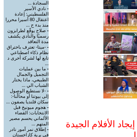
السجادة ...
-
نادي الأسير
الفلسطيني: إعادة
اعتقال 80 أسيرا محررا
منذ بدء ح ...
-
صلاح يوقّع لطرابزون
رسميًا والنادي يكشف
مدة التعاقد
-
-ميتا- تعترف باختراق
نظام ذكاء اصطناعي
تابع لها لشركة أخرى د
...
-
ما بين عمليات
التجميل والجمال
الطبيعي، ماذا يختار
الشباب الي ...
-
-لا نستطيع الوصول
إلى بيوتنا أو محالّنا-:
سكان قلنديا يصفون ...
-
هجوم ميونيخ قبل
الانتخابات: القضاء
الألماني يحسم مصير
جاد الأفلام الجيدة
المتهم ...
-
إطلاق نمر آمور نادر
ا
في برية كازاخستان