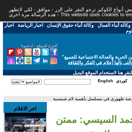
 أنواع الكوكيز نرجو النقر على الزر - موافق - لكي لاتظهر
This website uses cookies to ensure you ge
وكالة أنباء العمال
-
وكالة أنباء حقوق الإنسان
-
اخبار الرياضة
-
اخبار
لوم
التبرع للموقع - ادعمونا
حرية والعدالة الاجتماعية للجميع
"
تى نالها أعلام في الفكر والثقافة
قر هنا لاستخدام الموقع البديل
كوردي
English
فرصة ظهوري في مسلسل بأهمية لام شمسية
اخر الافلام
حمد السيسي: ممتن