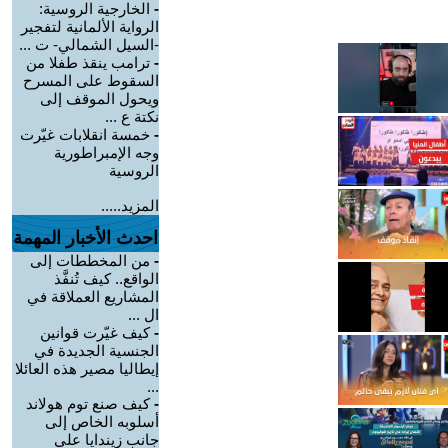
-
الخارجية الروسية:
الرواية الألمانية لتفجير
-السيل الشمالي- ت ...
-
ترامب ينقذ طفلا من
السقوط على المسرح
ويحول الموقف إلى
نكتة ع ...
-
خمسة انقلابات غيّرت
وجه الإمبراطورية
الروسية
المزيد.....
احدث الأخبار المهمة
-
من المخططات إلى
الواقع.. كيف تُنفَّذ
المشاريع العملاقة في
ال ...
-
كيف غيّرت قوانين
الجنسية الجديدة في
إيطاليا مصير هذه العائلا
...
-
كيف صنع توم هولاند
أسلوبه الخاص إلى
جانب زيندايا على