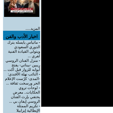
المزيد.....
اخبار الأدب والفن
-
ماتياس يايسله يترك
الدوري السعودي
ويتولى القيادة الفنية
لفري ...
-
منزل الفنان الروسي
ريبين -بيناتي- يفتح
أبوابه للزوار قبل اكت ...
-
النائب نهلة الأفندي:
-المدى- كرّست الإعلام
الحر ورسخت ثقافة ...
-
لوحات تروي
الحكايات.. معرض
يحتفي بإرث الفنان
الروسي إيفان بي ...
-
تكريم الممثلة
الإيطالية إيزابيلا