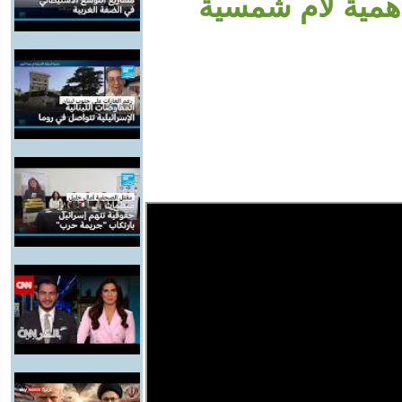
مية لام شمسية