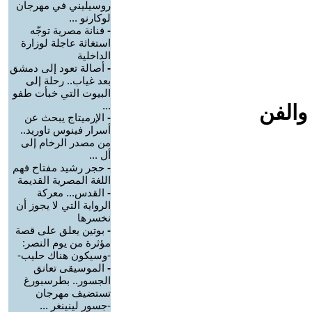
روسيليني في مهرجان
لوكارنو ...
-
فنانة مصرية توجّه
استغاثة عاجلة لوزارة
الداخلية
-
أصالة تعود إلى دمشق
بعد غياب.. رحلة إلى
البيوت التي خبأت طفو
...
والفن
-
الإرميتاج يبحث عن
أسرار فينوس تاوريد..
من مصدر الرخام إلى
أل ...
-
حجر رشيد مفتاح فهم
اللغة المصرية القديمة
-
القدس... معركة
الرواية التي لا يجوز أن
نخسرها
-
بوتين يعلق على قصة
مؤثرة من يوم النصر:
-وسيكون هناك حليب-
-
الموسيقى تعانق
الجسور.. بطرسبورغ
تستضيف مهرجان
-جسور لينينغر ...