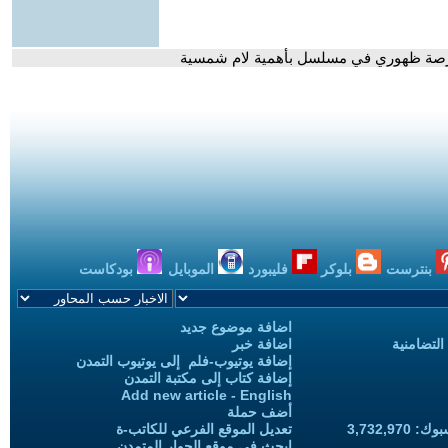
فرصة ظهوري في مسلسل بأهمية لام شمسية
بنترست
بلوكر
فليبورد
الموبايل
بودكاست
اضافة موضوع جديد
التضامنية
اضافة خبر
إضافة يوتيوب-فلم إلى يوتيوب التمدن
إضافة كتاب إلى مكتبة التمدن
Add new article - English
أضف حملة
3,732,97
تعديل الموقع الفرعي للكاتب-ة
ابحث في موقع الحوار المتمدن