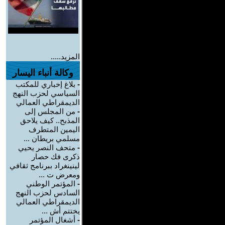
المزيد.....
وكالة أنباء اليسار
-
بلاغ إخباري للمكتب
السياسي لحزب النهج
الديمقراطي العمالي
-
من المجلس إلى
المذبح.. كيف يلاحق
اليمين المتطرف
مسلمي بريطان ...
-
متحف النصر يحيي
ذكرى فك حصار
لينينغراد ببرنامج ثقافي
ومعرض ت ...
-
المؤتمر الوطني
السادس لحزب النهج
الديمقراطي العمالي
يختتم أش ...
-
أشغال المؤتمر