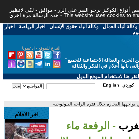
 أنواع الكوكيز نرجو النقر على الزر - موافق - لكي لاتظهر
This website uses cookies to ensure you ge
وكالة أنباء العمال
-
وكالة أنباء حقوق الإنسان
-
اخبار الرياضة
-
اخبار
لوم
التبرع للموقع - ادعمونا
حرية والعدالة الاجتماعية للجميع
"
تى نالها أعلام في الفكر والثقافة
قر هنا لاستخدام الموقع البديل
كوردي
English
ي يواجهها البحارة خلال فترة الراحة البيولوجية
اخر الافلام
لمغرب
- الرفعة ماء