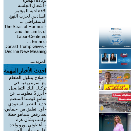
بزيادة الهجرة
-
أشغال الجلسة
الافتتاحية للمؤتمر
السادس لحزب النهج
الديمقراطي ...
The Strait of Hormuz
-
and the Limits of
Labor-Centered
Emanci ...
Donald Trump Gives
-
Decline New Meaning
المزيد.....
احدث الأخبار المهمة
-
صلاح يتناول الطعام
مع أسرة ريفية في
تركيا.. إليك التفاصيل
-
أبرز 5 معلومات عن
سامو كوستا المنضم
حديثاً للنصر السعودي
-
أول تعليق من -حماس-
بعد رفض نتنياهو خطة
ترامب بشأن غزة
-
-أعطوني يورو واحدا
أقل من راتب المدرب