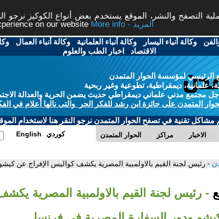
ة التصفح والنشر، الموقع يستخدم بعض أنواع الكوكيز نرجو النق
More info - المزيد
experience on our website
الفن
-
وكالة أنباء اليسار
-
وكالة أنباء العلمانية
-
وكالة أنباء العمال
-
وكا
الاقتصاد
-
اخبار الطب والعلوم
 الرئيسي لمؤسسة الحوار المتمدن
، علمانية، ديمقراطية، تطوعية وغير ربحية
ل مجتمع مدني علماني ديمقراطي حديث يضمن الحرية والعدالة الاجتم
حوار المتمدن على جائزة ابن رشد للفكر الحر والتى نالها أعلام في الفك
م مشاكل تقنية في تصفح الحوار المتمدن نرجو النقر هنا لاستخدام الموقع
كوردي
English
الاخبار
مراكز
الحوار المتمدن
دن
- رئيس لجنة القيم بالاولمبية المصرية يكشف كواليس الإفراج عن كيشو
بع
- رئيس لجنة القيم بالاولمبية المصرية يكش
كيشو ودور السفارة المصرية في فرنسا