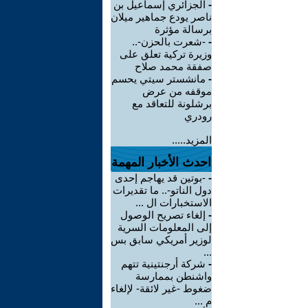
-
الجزائري إسماعيل بن
ناصر يودع جماهير ميلان
برسالة مؤثرة
-
-شعرت بالحزن-..
وزيرة تركية تعلق على
صفقة محمد صلاح
-
مانشستر سيتي يحسم
موقفه من عرض
برشلونة للتعاقد مع
رودري
المزيد.....
احدث الأخبار المهمة
-
-بوتين قد يهاجم إحدى
دول الناتو-.. ما تقديرات
الاستخبارات ال ...
-
إلغاء تصريح الوصول
إلى المعلومات السرية
لوزير أمريكي سابق بس
...
-
شركة أرجنتينية تتهم
واشنطن بممارسة
ضغوط -غير لائقة- لإلغاء
م ...