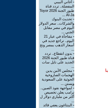
-
أغاني البيبي
المفضلة.. تردد قناة
طيور الجنة 2026 Toyor
Al-Ja ...
-
تحديث البنوك
والشركات.. سعر الدولار
اليوم في مصر مقابل
الجني ...
-
مفاجأة في عيار 21
اليوم.. تراجع جديد في
أسعار الذهب بمصر وتح
...
-
بدون انقطاع.. تردد
قناة طيور الجنة 2026
الجديد على نايل سات
...
ا
-
مجلس الأمن يدين
الهجمات الصاروخية
الحوثية على السعودية
ويستن ...
-
لمواجهة نفوذ الصين..
ترامب يعلن تخصيص
أكثر من ملياري دولار ل
...
-
البنتاغون يعفي قائد