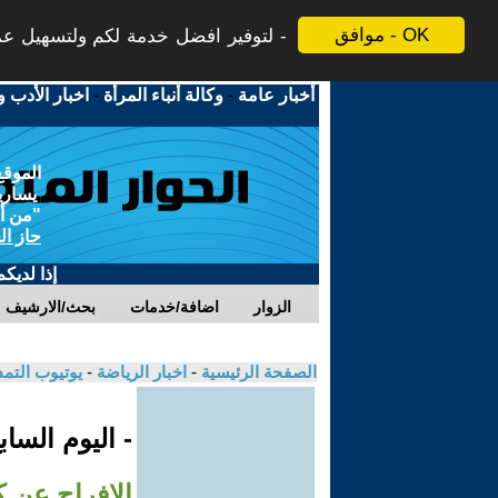
موافق - OK
لتوفير افضل خدمة لكم ولتسهيل عملي
أخبار عامة
-
وكالة أنباء المرأة
-
اخبار الأدب و
الموقع
يسارية
"من أج
حاز ال
إذا لديك
الزوار
اضافة/خدمات
بحث/الارشيف
الصفحة الرئيسية
-
اخبار الرياضة
-
يوتيوب التم
- اليوم السا
الإفراج عن 