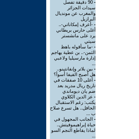
-
90 دقيقة تفصل
سيدات الجزائر
والمغرب عن مونديال
البرازيل
-
-أعرف إمكاناتي-..
أغلى حارس بريطاني
يرد على مانشستر
سيتي
-
-ما سأقوله باهظ
الثمن-.. بن عطية يهاجم
إدارة مارسيليا ولاعبي
...
-
بين بلاتر وإنفانتينو..
هل أصبح الفيفا أسوأ؟
-
أغلى 10 صفقات في
تاريخ ريال مدريد بعد
ضم يان ديوماندي
-
عز الدين الكلاوي
يكتب: رغم الاستقبال
الحافل.. هل تسرع صلاح
ب ...
-
الجانب المجهول في
حياة إبراهيموفيتش..
لماذا يقاطع النجم السو
...