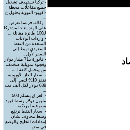
-
تركيا تستهدف تشغيل
جميع مفاعلات محطة
-أكويو- النووية بحلول ع
...
-
وكالة: فرنسا تعرض
على الهند إنتاجا مشتركا
لـ100 طائرة مقاتلة ...
-
واردات الولايات
المتحدة من النفط
السعودي تهبط إلى
الصفر لأول ...
اد
-
فاتورة بـ71 مليار دولار
وفجوة تمويلية ضخمة..
من يتحمل كلفة إ ...
-
أسعار الغاز الأوروبية
تقفز 10% لتصل إلى
688 دولار لكل ألف مت
...
-
العراق يتسلم 500
مليون دولار وسط قيود
مصرفية أمريكية
-
أسعار النفط ترتفع
وسط مخاوف بشأن
إمدادات الخليج والوضع
في مض ...