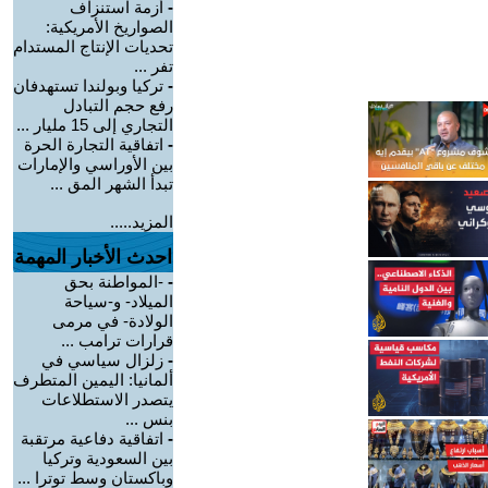
-
أزمة استنزاف
الصواريخ الأمريكية:
تحديات الإنتاج المستدام
تفر ...
-
تركيا وبولندا تستهدفان
رفع حجم التبادل
التجاري إلى 15 مليار ...
-
اتفاقية التجارة الحرة
بين الأوراسي والإمارات
تبدأ الشهر المق ...
المزيد.....
احدث الأخبار المهمة
-
-المواطنة بحق
الميلاد- و-سياحة
الولادة- في مرمى
قرارات ترامب ...
-
زلزال سياسي في
ألمانيا: اليمين المتطرف
يتصدر الاستطلاعات
بنس ...
-
اتفاقية دفاعية مرتقبة
بين السعودية وتركيا
وباكستان وسط توترا ...