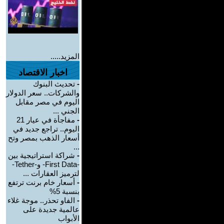
المزيد.....
اخبار الاقتصاد
-
تحديث البنوك
والشركات.. سعر الدولار
اليوم في مصر مقابل
الجني ...
-
مفاجأة في عيار 21
اليوم.. تراجع جديد في
أسعار الذهب بمصر وتح
...
-
شراكة استراتيجية بين
-First Data- و-Tether-
لترميز العقارات ...
-
أسعار خام برنت ترتفع
بنسبة 5%
-
الفاو تحذر.. موجة غلاء
عالمية جديدة على
الأبواب