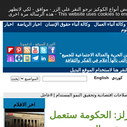
 أنواع الكوكيز نرجو النقر على الزر - موافق - لكي لاتظهر
This website uses cookies to ensure you ge
وكالة أنباء العمال
-
وكالة أنباء حقوق الإنسان
-
اخبار الرياضة
-
اخبار
لوم
التبرع للموقع - ادعمونا
حرية والعدالة الاجتماعية للجميع
"
تى نالها أعلام في الفكر والثقافة
قر هنا لاستخدام الموقع البديل
كوردي
English
صلاحات اقتصادية وتحقيق النمو المستدام | #عاجل
اخر الافلام
رلز: الحكومة ستعمل