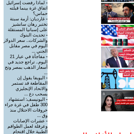
-
لماذا رفضت إسرائيل
اتفاق غزة بينما قبلته
حماس؟
-
غارديان: أزمة سبتة
تختبر رهان سانشيز
على إسبانيا المستقلة
-
تحديث البنوك
والشركات.. سعر الدولار
اليوم في مصر مقابل
الجني ...
-
مفاجأة في عيار 21
اليوم.. تراجع جديد في
أسعار الذهب بمصر وتح
...
-
اليويفا يقول إن
المقاطعة قد تستمر
والاتحاد الإنجليزي
يسحب دع ...
-
اليونيسف: استشهاد
300 طفل في غزة جراء
خروقات الاحتلال منذ
وق ...
-
عشرات الإصابات
وعرقلة لعمل الطواقم
الطبية خلال اقتحام