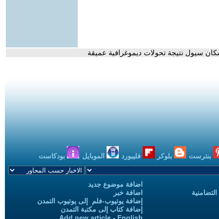
سكان سيول نتيجة تحولات ديموغرافية عميقة
بنترست
بلوكر
فليبورد
الموبايل
بودكاست
اضافة موضوع جديد
التضامنية
اضافة خبر
إضافة يوتيوب-فلم إلى يوتيوب التمدن
إضافة كتاب إلى مكتبة التمدن
Add new article - English