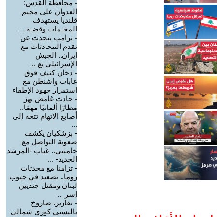
-
محافظة القدس:
العدوان على مخيم
قلنديا يستهدف
المخيمات وقضية ...
-
ترامب يتحدث عن
تقدم المحادثات مع
إيران.. الجيش
الإسرائيلي يع ...
-
دخان كثيف فوق
غابات واشنطن مع
استمرار جهود الإطفاء
-
حادث غامض يهز
مطارًا ألمانيًا مهمًا..
أصابع الاتهام تتجه إلى
...
-
بزشكيان يكشف
صعوبة التواصل مع
خامنئي.. غياب -المرشد
الجديد- ...
-
تزامنا مع محدثات
روما.. تصعيد في جنوب
لبنان ومقتل جنديين
إسر ...
-
تقارير: صاروخ
باليستي كوري شمالي