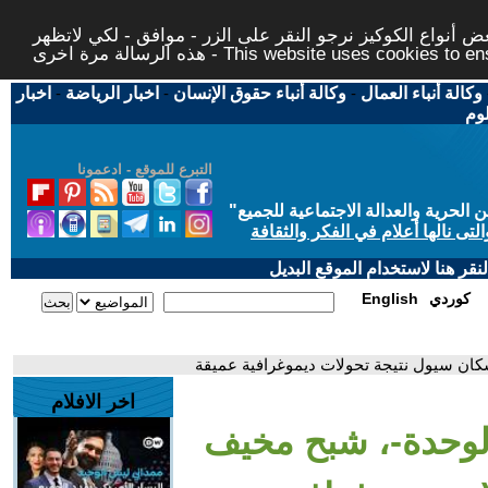
 أنواع الكوكيز نرجو النقر على الزر - موافق - لكي لاتظهر
This website uses cookies to ensure you ge
وكالة أنباء العمال
-
وكالة أنباء حقوق الإنسان
-
اخبار الرياضة
-
اخبار
لوم
التبرع للموقع - ادعمونا
حرية والعدالة الاجتماعية للجميع
"
تى نالها أعلام في الفكر والثقافة
قر هنا لاستخدام الموقع البديل
كوردي
English
سكان سيول نتيجة تحولات ديموغرافية عميقة
اخر الافلام
-الوحدة-، شبح مخيف