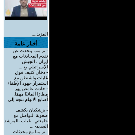
المزيد.....
أخبار عامة
-
ترامب يتحدث عن
تقدم المحادثات مع
إيران.. الجيش
الإسرائيلي يع ...
-
دخان كثيف فوق
غابات واشنطن مع
استمرار جهود الإطفاء
-
حادث غامض يهز
مطارًا ألمانيًا مهمًا..
أصابع الاتهام تتجه إلى
...
-
بزشكيان يكشف
صعوبة التواصل مع
خامنئي.. غياب -المرشد
الجديد- ...
-
تزامنا مع محدثات