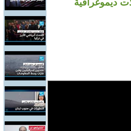
ت ديموغرافية