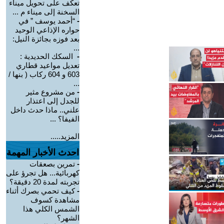
تعكف على تحويل ميناء
السخنة إلى ميناء م ...
-
“أحمد يوسف ” في
حواره الإذاعي الوحيد
بعد فوزه بجائزة النيل:
...
-
السكك الحديدية :
تعديل مواعيد قطاري
603 و 604 ركاب ( بنها /
...
-
من مشروع مثير
للجدل إلى اعتذار
علني.. ماذا حدث داخل
الفيفا؟ ...
المزيد.....
احدث الأخبار المهمة
-
تمرين بصعقات
كهربائية... هل تجرؤ على
تجربته لمدة 20 دقيقة؟
-
كيف تحمي بصرك أثناء
مشاهدة كسوف
الشمس الكلي هذا
الشهر؟