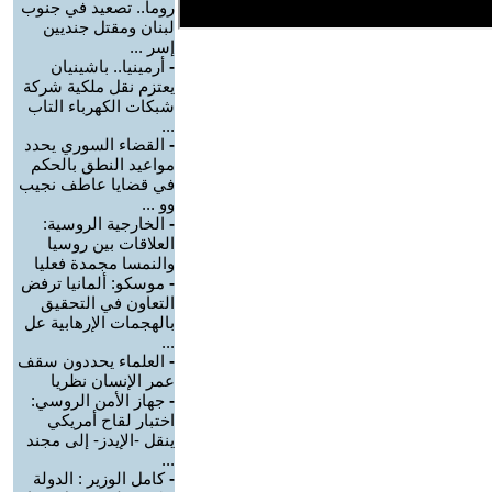
روما.. تصعيد في جنوب
لبنان ومقتل جنديين
إسر ...
-
أرمينيا.. باشينيان
يعتزم نقل ملكية شركة
شبكات الكهرباء التاب
...
-
القضاء السوري يحدد
مواعيد النطق بالحكم
في قضايا عاطف نجيب
وو ...
-
الخارجية الروسية:
العلاقات بين روسيا
والنمسا مجمدة فعليا
-
موسكو: ألمانيا ترفض
التعاون في التحقيق
بالهجمات الإرهابية عل
...
-
العلماء يحددون سقف
عمر الإنسان نظريا
-
جهاز الأمن الروسي:
اختبار لقاح أمريكي
ينقل -الإيدز- إلى مجند
...
-
كامل الوزير : الدولة