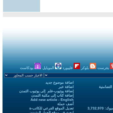
بنترست
بلوكر
فليبورد
الموبايل
بودكاست
اضافة موضوع جديد
التضامنية
اضافة خبر
إضافة يوتيوب-فلم إلى يوتيوب التمدن
إضافة كتاب إلى مكتبة التمدن
Add new article - English
أضف حملة
3,732,97
تعديل الموقع الفرعي للكاتب-ة
ابحث في موقع الحوار المتمدن