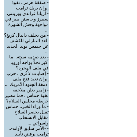
-
صفقة هرمز.. نفوذ
إيران يربك ترامب
-
أريانا غراندي وبريتني
سبيرز وجاستن بيبر في
مواجهة وحش الشهرة
...
-
من يخلف دانيال كريغ؟
العد التنازلي للكشف
عن جيمس بوند الجديد
...
-
بعد صدمة سبتة.. ما
أكبر تحدٍّ يواجه أوروبا
في ملف الهجرة؟
-
إصابات لا تُرى.. حرب
إيران تعيد فتح ملف
أدمغة الجنود الأمريك ...
-
زامير يعلن ملاحقة
نخبة حماس.. فما مصير
خريطة مجلس السلام؟
-
ما وراء الخبر.. حماس
تقبل بحصر السلاح
مقابل الانسحاب
وإسرائي ...
-
-الأمر سابق لأوانه-..
ترامب يرفض تأييد