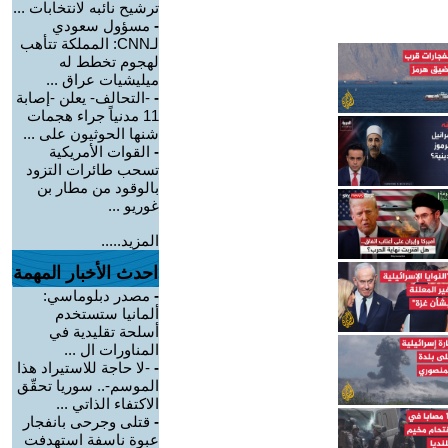
ترشيح نائبه لانتخابات ...
-
مسؤول سعودي
لـCNN: المملكة تتأهب
لهجوم تخطط له
ميليشيات عراق ...
-
-التحالف- يعلن -إصابة
11 مدنياً جراء هجمات
شنها الحوثيون على ...
-
القوات الأمريكية
تسحب طائرات التزود
بالوقود من مطار بن
غوريو ...
المزيد.....
احدث الأخبار المهمة
-
مصدر دبلوماسي:
ألمانيا ستستخدم
أسلحة تقليدية في
المناورات ال ...
-
-لا حاجة للاستيراد هذا
الموسم-.. سوريا تحقّق
الاكتفاء الذاتي ...
-
قتلى وجرحى بانفجار
عبوة ناسفة استهدفت