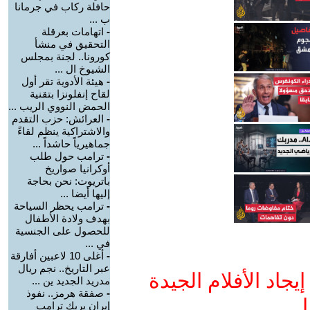
حافلة ركاب في جرمانا
ب ...
-
اتهامات بعرقلة
التحقيق في منشأ
كورونا.. لجنة بمجلس
الشيوخ ال ...
-
هيئة الأدوية تقر أول
لقاح إنفلونزا بتقنية
الحمض النووي الريب ...
-
العرائش: حزب التقدم
والاشتراكية ينظم لقاءً
جماهيرياً حاشداً ...
-
ترامب حول طلب
أوكرانيا صواريخ
باتريوت: نحن بحاجة
إليها أيضا ...
-
ترامب يحظر السياحة
بهدف ولادة الأطفال
للحصول على الجنسية
في ...
-
أغلى 10 لاعبين أفارقة
عبر التاريخ.. نجم ريال
جاد الأفلام الجيدة
مدريد الجديد ين ...
-
صفقة هرمز.. نفوذ
ا
إيران يربك ترامب