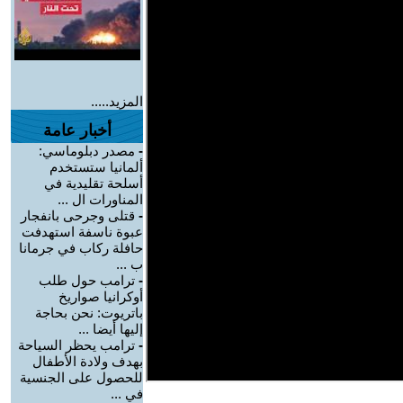
المزيد.....
أخبار عامة
-
مصدر دبلوماسي:
ألمانيا ستستخدم
أسلحة تقليدية في
المناورات ال ...
-
قتلى وجرحى بانفجار
عبوة ناسفة استهدفت
حافلة ركاب في جرمانا
ب ...
-
ترامب حول طلب
أوكرانيا صواريخ
باتريوت: نحن بحاجة
إليها أيضا ...
-
ترامب يحظر السياحة
بهدف ولادة الأطفال
للحصول على الجنسية
في ...