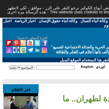
 أنواع الكوكيز نرجو النقر على الزر - موافق - لكي لاتظهر
This website uses cookies to ensure you ge
وكالة أنباء العمال
-
وكالة أنباء حقوق الإنسان
-
اخبار الرياضة
-
اخبار
لوم
التبرع للموقع - ادعمونا
حرية والعدالة الاجتماعية للجميع
"
تى نالها أعلام في الفكر والثقافة
قر هنا لاستخدام الموقع البديل
كوردي
English
اخر الافلام
 لطهران.. ما