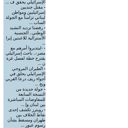
الإسرائيلي يحقق ف ...
-
مقتل جنديين
إسرائيليين ومواطن
لبناني تزامناً مع الجولة
الساب ...
-
رفضتا ترديد النشيد
الوطني.. الجنسية
الأسترالية للاعبتين إيرا
...
-
-ليتدبروا أمرهم مع
مصر-.. باحث إسرائيلي
يقترح خطة لفصل غزة
ن ...
-
الطيران المروحي
الإسرائيلي يحلق في
أجواء ريف درعا الغربي
ويخ ...
-
جولة جديدة من
النسخة السابعة
للمفاوضات المباشرة
بين لبنان وإ ...
-
رويترز تكشف إحدى
نقاط الخلاف بين
طهران ومسقط بشأن
رسوم عبور ...