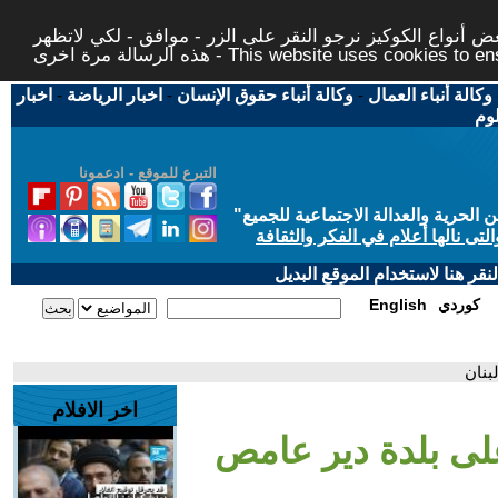
 أنواع الكوكيز نرجو النقر على الزر - موافق - لكي لاتظهر
This website uses cookies to ensure you ge
وكالة أنباء العمال
-
وكالة أنباء حقوق الإنسان
-
اخبار الرياضة
-
اخبار
لوم
التبرع للموقع - ادعمونا
حرية والعدالة الاجتماعية للجميع
"
تى نالها أعلام في الفكر والثقافة
قر هنا لاستخدام الموقع البديل
كوردي
English
بنان
اخر الافلام
على بلدة دير عامص