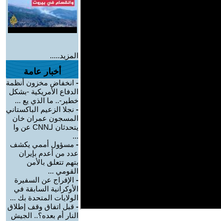
المزيد.....
أخبار عامة
-
انخفاض مخزون أنظمة
الدفاع الأمريكية -بشكل
خطير-.. ما الذي يع ...
-
نجلا الزعيم الباكستاني
المسجون عمران خان
يتحدثان لـCNN عن وا
...
-
مسؤول أممي يكشف
عدد من أعدم بإيران
بتهم تتعلق بالأمن
القومي ...
-
الإفراج عن السفيرة
الأوكرانية السابقة في
الولايات المتحدة بك ...
-
قبل اتفاق وقف إطلاق
النار أم بعده؟.. الجيش