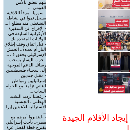
بتهم تتعلق بالأمن
القومي ...
-
سوريا.. مرفأ اللاذقية
يسجل نموا في نشاطه
التشغيلي منذ مطلع ا ...
-
الإفراج عن السفيرة
الأوكرانية السابقة في
الولايات المتحدة بك ...
-
قبل اتفاق وقف إطلاق
النار أم بعده؟.. الجيش
الإسرائيلي يحقق ف ...
-
حزب اليسار يسحب
رسائل الدعم الموجهة
إلى سجناء فلسطينيين
-
مقتل جنديين
إسرائيليين ومواطن
لبناني تزامناً مع الجولة
الساب ...
-
رفضتا ترديد النشيد
الوطني.. الجنسية
الأسترالية للاعبتين إيرا
...
جاد الأفلام الجيدة
-
-ليتدبروا أمرهم مع
مصر-.. باحث إسرائيلي
ا
يقترح خطة لفصل غزة