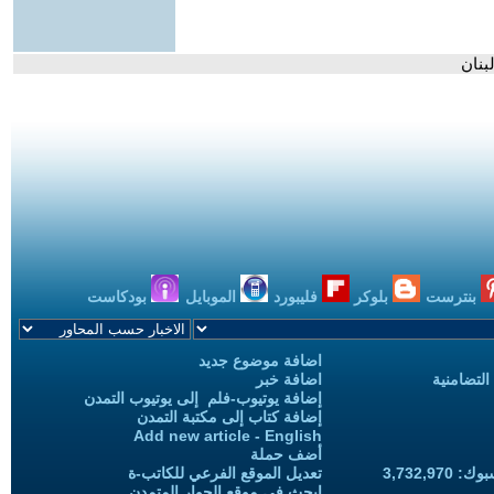
بنان
بنترست
بلوكر
فليبورد
الموبايل
بودكاست
اضافة موضوع جديد
التضامنية
اضافة خبر
إضافة يوتيوب-فلم إلى يوتيوب التمدن
إضافة كتاب إلى مكتبة التمدن
Add new article - English
أضف حملة
3,732,97
تعديل الموقع الفرعي للكاتب-ة
ابحث في موقع الحوار المتمدن