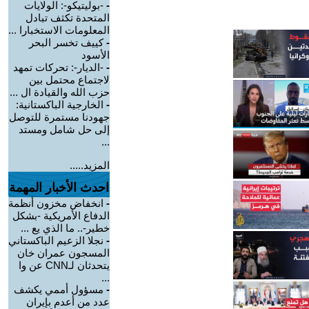
-
-بوليتيكو-: الولايات
المتحدة تكثف تبادل
المعلومات الاستخبارا ...
-
كييف تخسر البحر
الأسود
-
-الديار-: تحركات تمهد
لاجتماع محتمل بين
حزب الله والقيادة ال ...
-
الخارجية الباكستانية:
جهودنا مستمرة للتوصل
إلى حل شامل ومستد
...
المزيد.....
احدث الأخبار المهمة
-
انخفاض مخزون أنظمة
الدفاع الأمريكية -بشكل
خطير-.. ما الذي يع ...
-
نجلا الزعيم الباكستاني
المسجون عمران خان
يتحدثان لـCNN عن وا
...
-
مسؤول أممي يكشف
عدد من أعدم بإيران