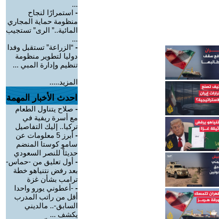
...
-
استمرارًا لنجاح
منظومة حماية المجاري
المائية..” الرى” تستجيب
...
-
“الزراعة” تستقبل وفدا
دوليا لتطوير منظومة
تنظيم وإدارة المبي ...
المزيد.....
احدث الأخبار المهمة
-
صلاح يتناول الطعام
مع أسرة ريفية في
تركيا.. إليك التفاصيل
-
أبرز 5 معلومات عن
سامو كوستا المنضم
حديثاً للنصر السعودي
-
أول تعليق من -حماس-
بعد رفض نتنياهو خطة
ترامب بشأن غزة
-
-أعطوني يورو واحدا
أقل من راتب المدرب
السابق-.. مالديني
يكشف ...