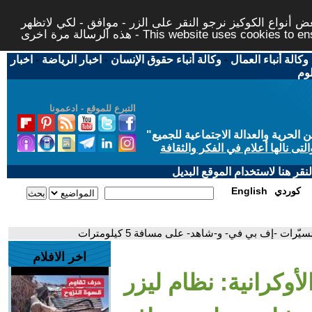
 أنواع الكوكيز نرجو النقر على الزر - موافق - لكي لاتظهر
This website uses cookies to ensure you ge
وكالة أنباء العمال
-
وكالة أنباء حقوق الإنسان
-
اخبار الرياضة
-
اخبار
لوم
التبرع للموقع - ادعمونا
حرية والعدالة الاجتماعية للجميع
"
تى نالها أعلام في الفكر والثقافة
قر هنا لاستخدام الموقع البديل
كوردي
English
ات -إف بي في- و-شاهد- على مسافة 5 كيلومترات
اخر الافلام
أوكرانية: نظام ليزر