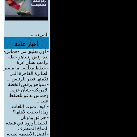
المزيد.....
أخبار عامة
-
أول تعليق من -حماس-
بعد رفض نتنياهو خطة
ترامب بشأن غزة
-
خطط معلّقة.. ما مصير
الطائرة الفاخرة التي
قدّمتها قطر للرئيس ...
-
نتنياهو يرفض الخطة
الأمريكية بشأن غزة..
وحماس تدعو للضغط
على ...
-
كيف تموت اللغات،
وماذا يحدث لأهلها؟
-
حرائق وذوبان
الجليد..أوروبا في قبضة
المناخ المتطرف
-
أفضل الأطعمة لصحة