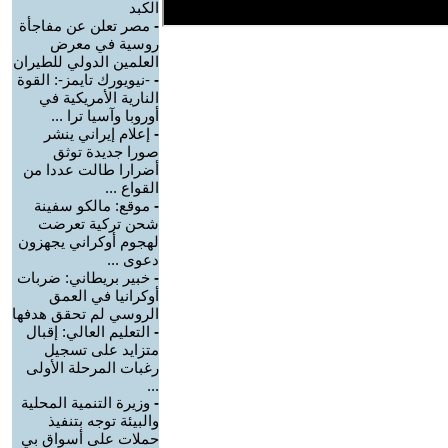
الكبد
-
مصر تعلن عن مفاجأة
روسية في معرض
العلمين الدولي للطيران
-
-نيويورك تايمز-: القوة
النارية الأمريكية في
أوروبا وآسيا ترا ...
-
إعلام إيراني ينشر
صورا جديدة توثق
أضرارا طالت عددا من
القواع ...
-
موقع: مالكو سفينة
شحن تركية تعرضت
لهجوم أوكراني يجهزون
دعوى ...
-
خبير بريطاني: ضربات
أوكرانيا في العمق
الروسي لم تحقق هدفها
-
التعليم العالي: إقبال
متزايد على تسجيل
رغبات المرحلة الأولى
...
-
وزيرة التنمية المحلية
والبيئة توجه بتنفيذ
حملات على أسواق بي