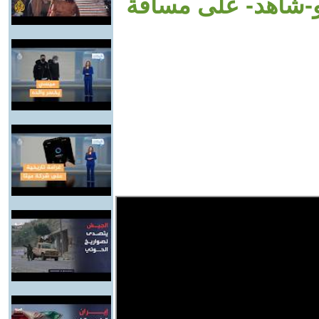
و-شاهد- على مسافة