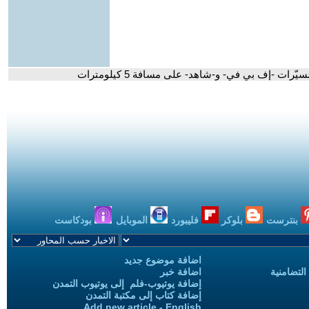
ات -إف بي في- و-شاهد- على مسافة 5 كيلومترات
بنترست
بلوكر
فليبورد
الموبايل
بودكاست
اضافة موضوع جديد
التضامنية
اضافة خبر
إضافة يوتيوب-فلم إلى يوتيوب التمدن
إضافة كتاب إلى مكتبة التمدن
Add new article - English