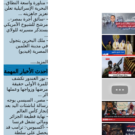
-
مناورة واسعة النطاق..
البحرية الإسرائيلية تعلن
تعزيز جاهزيته ...
-
-سائق أجرة بمصر-..
مرشح للشيوخ الأمريكي
يستذكر مسيرته للولاي
...
-
ملك البحرين يتجول
في مدينة العلمين
المصرية (فيديو)
المزيد.....
احدث الأخبار المهمة
-
نور الغندور تكشف
للمرة الأولى حقيقة
مرضها وزواجها وعملها
الر ...
-
مصر.. السيسي يوجه
رسالة لناشئات اليد بعد
إنجاز كأس العالم
-
نهاية قطيعة الجزائر
ومالي تشغل فرنسا
-
-أكسيوس-: ترامب قد
يحصل على سلطة