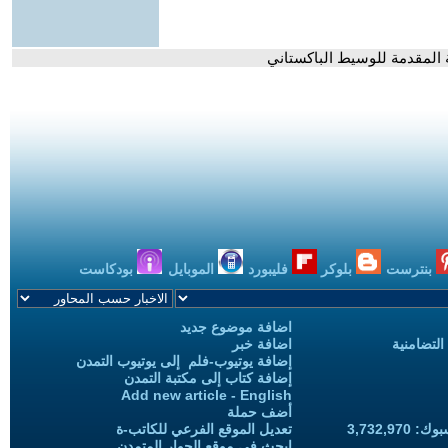
ية المقدمة للوسيط الباكستاني
بنترست
بلوكر
فليبورد
الموبايل
بودكاست
اضافة موضوع جديد
التضامنية
اضافة خبر
إضافة يوتيوب-فلم إلى يوتيوب التمدن
إضافة كتاب إلى مكتبة التمدن
Add new article - English
أضف حملة
3,732,97
تعديل الموقع الفرعي للكاتب-ة
ابحث في موقع الحوار المتمدن