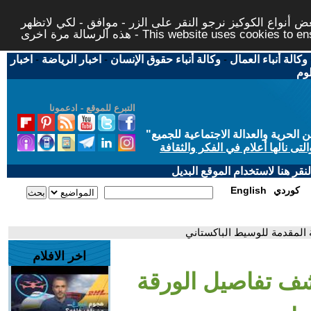
 أنواع الكوكيز نرجو النقر على الزر - موافق - لكي لاتظهر
This website uses cookies to ensure you ge
وكالة أنباء العمال
-
وكالة أنباء حقوق الإنسان
-
اخبار الرياضة
-
اخبار
لوم
التبرع للموقع - ادعمونا
حرية والعدالة الاجتماعية للجميع
"
تى نالها أعلام في الفكر والثقافة
قر هنا لاستخدام الموقع البديل
كوردي
English
ية المقدمة للوسيط الباكستاني
اخر الافلام
تكشف تفاصيل الورقة