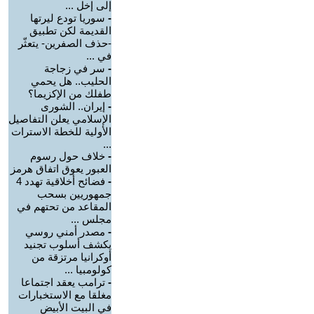
إلى إخل ...
-
سوريا تودع ليرتها
القديمة لكن تطبيق
-حذف الصفرين- يتعثّر
في ...
-
سر في زجاجة
الحليب.. هل يحمي
طفلك من الإكزيما؟
-
إيران.. الشورى
الإسلامي يعلن التفاصيل
الأولية للخطة الاسترات
...
-
خلاف حول رسوم
العبور يعوق اتفاق هرمز
-
فضائح أخلاقية تهدد 4
جمهوريين بسحب
المقاعد من تحتهم في
مجلس ...
-
مصدر أمني روسي
يكشف أسلوب تجنيد
أوكرانيا مرتزقة من
كولومبيا ...
-
ترامب يعقد اجتماعا
مغلقا مع الاستخبارات
في البيت الأبيض