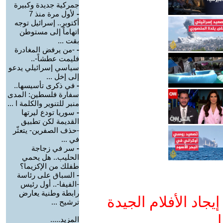
جمركية جديدة وكبيرة
-
لأول مرة منذ 7
أكتوبر.. إسرائيل توجه
اتهاماً إلى مستوطن
بقت ...
-
-من يرفض المغادرة
فليمت عطشاً-..
سياسي إسرائيلي يدعو
إلى إخل ...
-
في ذكرى تأسيسها..
سفارة فلسطين: المدى
منبر للتنوير والكلمة ا ...
-
سوريا تودع ليرتها
القديمة لكن تطبيق
-حذف الصفرين- يتعثّر
في ...
-
سر في زجاجة
الحليب.. هل يحمي
طفلك من الإكزيما؟
-
السباق على رئاسة
-الفيفا-.. أول رئيس
رابطة وطنية يعارض
جاد الأفلام الجيدة
ترشيح ...
ا
المزيد.....