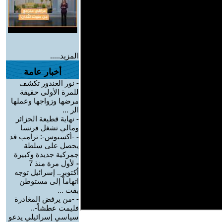
المزيد.....
أخبار عامة
-
نور الغندور تكشف
للمرة الأولى حقيقة
مرضها وزواجها وعملها
الر ...
-
نهاية قطيعة الجزائر
ومالي تشغل فرنسا
-
-أكسيوس-: ترامب قد
يحصل على سلطة
جمركية جديدة وكبيرة
-
لأول مرة منذ 7
أكتوبر.. إسرائيل توجه
اتهاماً إلى مستوطن
بقت ...
-
-من يرفض المغادرة
فليمت عطشاً-..
سياسي إسرائيلي يدعو