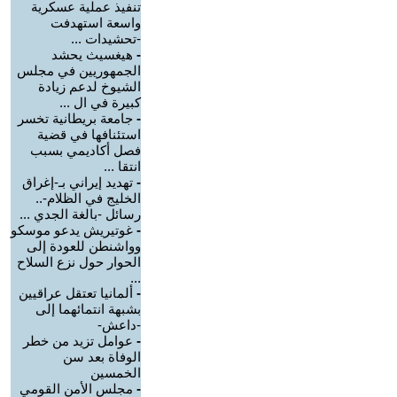
تنفيذ عملية عسكرية
واسعة استهدفت
-تحشيدات ...
-
هيغسيث يحشد
الجمهوريين في مجلس
الشيوخ لدعم زيادة
كبيرة في ال ...
-
جامعة بريطانية تخسر
استئنافها في قضية
فصل أكاديمي بسبب
انتقا ...
-
تهديد إيراني بـ-إغراق
الخليج في الظلام-..
رسائل -بالغة الجدي ...
-
غوتيريش يدعو موسكو
وواشنطن للعودة إلى
الحوار حول نزع السلاح
...
-
ألمانيا تعتقل عراقيين
بشبهة انتمائهما إلى
-داعش-
-
عوامل تزيد من خطر
الوفاة بعد سن
الخمسين
-
مجلس الأمن القومي