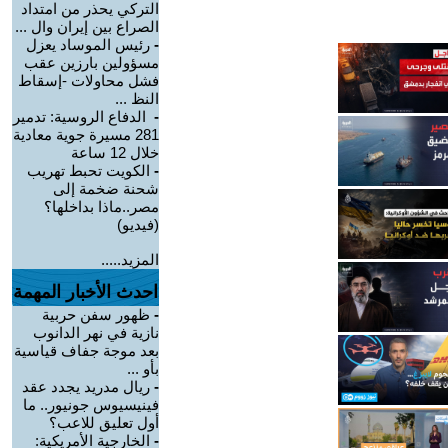
التركي يحذر من امتداد
الصراع بين إيران وال ...
-
رئيس الموساد يعزل
مسؤولين بارزين عقب
فشل محاولات -إسقاط
النظ ...
-
الدفاع الروسية: تدمير
281 مسيرة جوية معادية
خلال 12 ساعة
-
الكويت تحبط تهريب
شحنة ضخمة إلى
مصر..ماذا بداخلها؟
(فيديو)
المزيد.....
احدث الأخبار المهمة
-
ظهور سفن حربية
نازية في نهر الدانوب
بعد موجة جفاف قياسية
بأو ...
-
ريال مدريد يجدد عقد
فينيسيوس جونيور.. ما
أول تعليق للاعب؟
-
الخارجية الأمريكية: