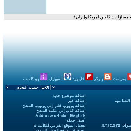
سارًا جديدًا بين أمريكا وإيران؟
بنترست
بلوكر
فليبورد
الموبايل
بودكاست
اضافة موضوع جديد
التضامنية
اضافة خبر
إضافة يوتيوب-فلم إلى يوتيوب التمدن
إضافة كتاب إلى مكتبة التمدن
Add new article - English
أضف حملة
3,732,97
تعديل الموقع الفرعي للكاتب-ة
ابحث في موقع الحوار المتمدن