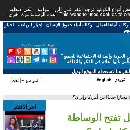
 أنواع الكوكيز نرجو النقر على الزر - موافق - لكي لاتظهر
This website uses cookies to ensure you ge
وكالة أنباء العمال
-
وكالة أنباء حقوق الإنسان
-
اخبار الرياضة
-
اخبار
لوم
التبرع للموقع - ادعمونا
حرية والعدالة الاجتماعية للجميع
"
تى نالها أعلام في الفكر والثقافة
قر هنا لاستخدام الموقع البديل
كوردي
English
سارًا جديدًا بين أمريكا وإيران؟
اخر الافلام
ل تفتح الوساطة