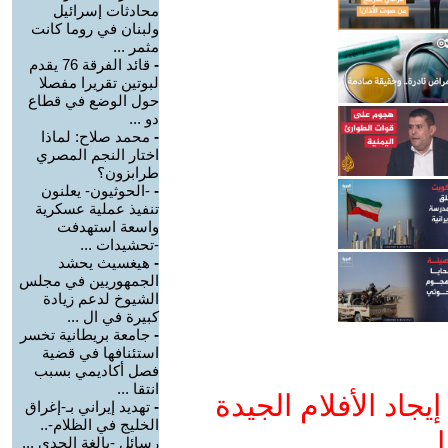
محادثات إسرائيل
ولبنان في روما كانت
مثمر ...
-
قائد الفرقة 76 يقدم
لبوتين تقريرا مفصلا
حول الوضع في قطاع
دو ...
-
محمد صلاح: لماذا
اختار النجم المصري
طرابزون؟
-
-الحوثيون- يعلنون
تنفيذ عملية عسكرية
واسعة استهدفت
-تحشيدات ...
-
هيغسيث يحشد
الجمهوريين في مجلس
الشيوخ لدعم زيادة
كبيرة في ال ...
-
جامعة بريطانية تخسر
استئنافها في قضية
فصل أكاديمي بسبب
انتقا ...
جاد الأفلام الجيدة
-
تهديد إيراني بـ-إغراق
الخليج في الظلام-..
ا
رسائل -بالغة الجدي ...