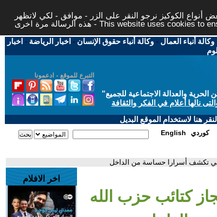
 أنواع الكوكيز نرجو النقر على الزر - موافق - لكي لاتظهر
This website uses cookies to ensure you ge
وكالة أنباء العمال
-
وكالة أنباء حقوق الإنسان
-
اخبار الرياضة
-
اخبار
لوم
التبرع للموقع - ادعمونا
حرية والعدالة الاجتماعية للجميع
"
تى نالها أعلام في الفكر والثقافة
قر هنا لاستخدام الموقع البديل
كوردي
English
اقي تكشف أسرارا حساسة من الداخل
اخر الافلام
از كتائب حزب الله