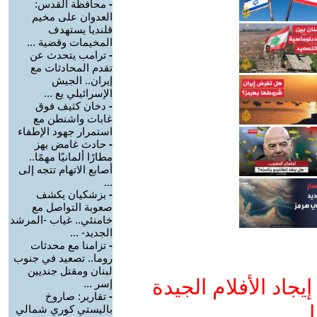
-
محافظة القدس:
العدوان على مخيم
قلنديا يستهدف
المخيمات وقضية ...
-
ترامب يتحدث عن
تقدم المحادثات مع
إيران.. الجيش
الإسرائيلي يع ...
-
دخان كثيف فوق
غابات واشنطن مع
استمرار جهود الإطفاء
-
حادث غامض يهز
مطارًا ألمانيًا مهمًا..
أصابع الاتهام تتجه إلى
...
-
بزشكيان يكشف
صعوبة التواصل مع
خامنئي.. غياب -المرشد
الجديد- ...
-
تزامنا مع محدثات
روما.. تصعيد في جنوب
لبنان ومقتل جنديين
جاد الأفلام الجيدة
إسر ...
-
تقارير: صاروخ
ا
باليستي كوري شمالي