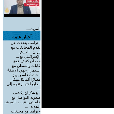
المزيد.....
أخبار عامة
-
ترامب يتحدث عن
تقدم المحادثات مع
إيران.. الجيش
الإسرائيلي يع ...
-
دخان كثيف فوق
غابات واشنطن مع
استمرار جهود الإطفاء
-
حادث غامض يهز
مطارًا ألمانيًا مهمًا..
أصابع الاتهام تتجه إلى
...
-
بزشكيان يكشف
صعوبة التواصل مع
خامنئي.. غياب -المرشد
الجديد- ...
-
تزامنا مع محدثات