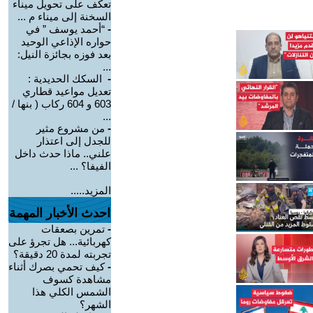
تعكف على تحويل ميناء
السخنة إلى ميناء م ...
-
“أحمد يوسف ” في
حواره الإذاعي الوحيد
بعد فوزه بجائزة النيل:
...
-
السكك الحديدية :
تعديل مواعيد قطاري
603 و 604 ركاب ( بنها /
...
-
من مشروع مثير
للجدل إلى اعتذار
علني.. ماذا حدث داخل
الفيفا؟ ...
المزيد.....
احدث الأخبار المهمة
-
تمرين بصعقات
كهربائية... هل تجرؤ على
تجربته لمدة 20 دقيقة؟
-
كيف تحمي بصرك أثناء
مشاهدة كسوف
الشمس الكلي هذا
الشهر؟