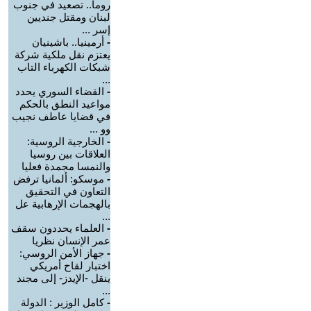
روما.. تصعيد في جنوب
لبنان ومقتل جنديين
إسر ...
-
أرمينيا.. باشينيان
يعتزم نقل ملكية شركة
شبكات الكهرباء التاب
...
-
القضاء السوري يحدد
مواعيد النطق بالحكم
في قضايا عاطف نجيب
وو ...
-
الخارجية الروسية:
العلاقات بين روسيا
والنمسا مجمدة فعليا
-
موسكو: ألمانيا ترفض
التعاون في التحقيق
بالهجمات الإرهابية عل
...
-
العلماء يحددون سقف
عمر الإنسان نظريا
-
جهاز الأمن الروسي:
اختبار لقاح أمريكي
ينقل -الإيدز- إلى مجند
...
-
كامل الوزير : الدولة