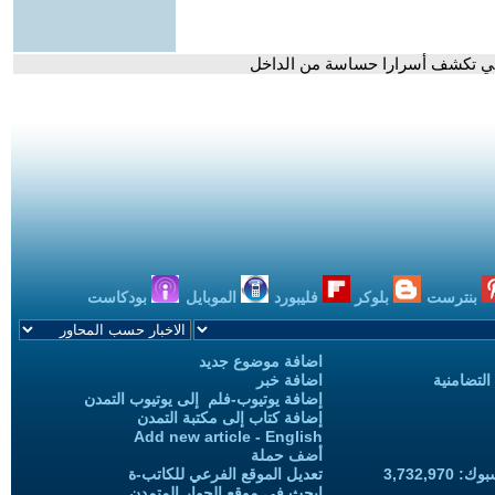
اقي تكشف أسرارا حساسة من الداخل
بنترست
بلوكر
فليبورد
الموبايل
بودكاست
اضافة موضوع جديد
التضامنية
اضافة خبر
إضافة يوتيوب-فلم إلى يوتيوب التمدن
إضافة كتاب إلى مكتبة التمدن
Add new article - English
أضف حملة
3,732,97
تعديل الموقع الفرعي للكاتب-ة
ابحث في موقع الحوار المتمدن