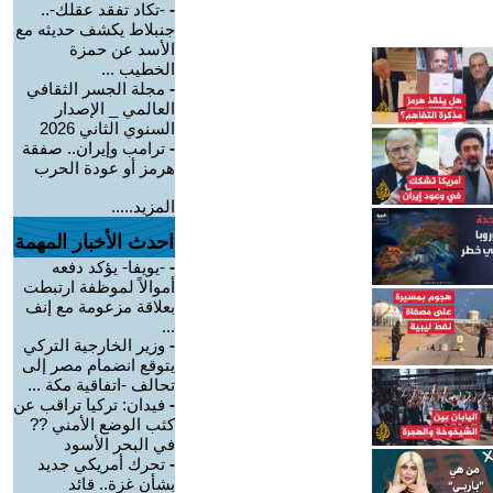
-
-تكاد تفقد عقلك-..
جنبلاط يكشف حديثه مع
الأسد عن حمزة
الخطيب ...
-
مجلة الجسر الثقافي
العالمي _ الإصدار
السنوي الثاني 2026
-
ترامب وإيران.. صفقة
هرمز أو عودة الحرب
المزيد.....
احدث الأخبار المهمة
-
-يويفا- يؤكد دفعه
أموالاً لموظفة ارتبطت
بعلاقة مزعومة مع إنف
...
-
وزير الخارجية التركي
يتوقع انضمام مصر إلى
تحالف -اتفاقية مكة ...
-
فيدان: تركيا تراقب عن
كثب الوضع الأمني ??
في البحر الأسود
-
تحرك أمريكي جديد
بشأن غزة.. قائد