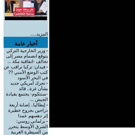
المزيد.....
أخبار عامة
-
وزير الخارجية التركي
يتوقع انضمام مصر إلى
تحالف -اتفاقية مكة ...
-
فيدان: تركيا تراقب عن
كثب الوضع الأمني ??
في البحر الأسود
-
تحرك أمريكي جديد
بشأن غزة.. قائد
-سنتكوم- يجتمع بقيادة
الجيش ...
-
إيطاليا.. إصابة أربعة
دراجين بجروح خطيرة
إثر دهسهم عمدا
-
برلماني روسي:
الشرق الأوسط يتحرر
من السيطرة الغربية