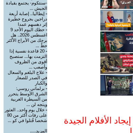
-سنتكوم- يجتمع بقيادة
الجيش ...
-
إيطاليا.. إصابة أربعة
دراجين بجروح خطيرة
إثر دهسهم عمدا
-
حظك اليوم الأحد 9
اغسطس 2026.. هل
برجك من الأبراج الأكثر
حظً ...
-
20 قاعدة نفسية إذا
التزمت بها... ستصبح
أقوى من الظروف
وأصعب ...
-
علاج البلغم والسعال
في الصدر للصغار
والكبار
-
برلماني روسي:
الشرق الأوسط يتحرر
من السيطرة الغربية
ويتجه لن ...
-
خلال يوم واحد.. العثور
على رفات أكثر من 80
جاد الأفلام الجيدة
شخصا قُتلوا في كو ...
ا
المزيد.....