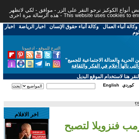
 أنواع الكوكيز نرجو النقر على الزر - موافق - لكي لاتظهر
This website uses cookies to ensure you ge
وكالة أنباء العمال
-
وكالة أنباء حقوق الإنسان
-
اخبار الرياضة
-
اخبار
لوم
التبرع للموقع - ادعمونا
حرية والعدالة الاجتماعية للجميع
"
تى نالها أعلام في الفكر والثقافة
قر هنا لاستخدام الموقع البديل
كوردي
English
اخر الافلام
ب فنزويلا لتصبح