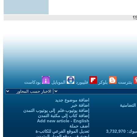
بنترست
بلوكر
فليبورد
الموبايل
بودكاست
اضافة موضوع جديد
التضامنية
اضافة خبر
إضافة يوتيوب-فلم إلى يوتيوب التمدن
إضافة كتاب إلى مكتبة التمدن
Add new article - English
أضف حملة
3,732,97
تعديل الموقع الفرعي للكاتب-ة
ابحث في موقع الحوار المتمدن