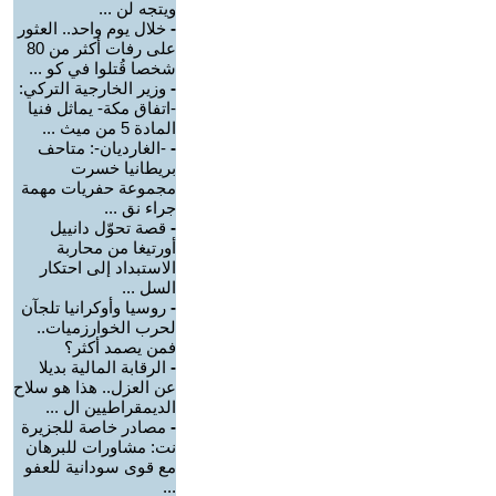
ويتجه لن ...
-
خلال يوم واحد.. العثور
على رفات أكثر من 80
شخصا قُتلوا في كو ...
-
وزير الخارجية التركي:
-اتفاق مكة- يماثل فنيا
المادة 5 من ميث ...
-
-الغارديان-: متاحف
بريطانيا خسرت
مجموعة حفريات مهمة
جراء نق ...
-
قصة تحوّل دانييل
أورتيغا من محاربة
الاستبداد إلى احتكار
السل ...
-
روسيا وأوكرانيا تلجآن
لحرب الخوارزميات..
فمن يصمد أكثر؟
-
الرقابة المالية بديلا
عن العزل.. هذا هو سلاح
الديمقراطيين ال ...
-
مصادر خاصة للجزيرة
نت: مشاورات للبرهان
مع قوى سودانية للعفو
...