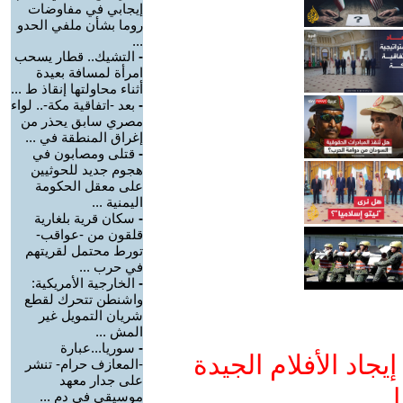
إيجابي في مفاوضات
روما بشأن ملفي الحدو
...
-
التشيك.. قطار يسحب
امرأة لمسافة بعيدة
أثناء محاولتها إنقاذ ط ...
-
بعد -اتفاقية مكة-.. لواء
مصري سابق يحذر من
إغراق المنطقة في ...
-
قتلى ومصابون في
هجوم جديد للحوثيين
على معقل الحكومة
اليمنية ...
-
سكان قرية بلغارية
قلقون من -عواقب-
تورط محتمل لقريتهم
في حرب ...
-
الخارجية الأمريكية:
واشنطن تتحرك لقطع
شريان التمويل غير
المش ...
-
سوريا...عبارة
جاد الأفلام الجيدة
-المعازف حرام- تنشر
على جدار معهد
ا
موسيقي في دم ...