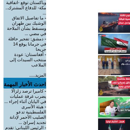
وباكستان توقع -اتفاقية
مكة- للدفاع المشترك..
...
-
ما تفاصيل الاتفاق
الوشيك بين طهران
ومسقط بشأن الملاحة
في مضي ...
-
دمشق: تفجير حافلة
في جرمانا يوقع 14
جريحا
-
أفغانستان: عودة
منتخب السيدات إلى
الملاعب
المزيد.....
احدث الأخبار المهمة
-
كاميرا ترصد زلزالًا
يضرب غرفة عمليات
في اليابان أثناء إجراء ...
-
هيئة الأسرى
الفلسطينية تدعو
الصليب الأحمر لإدانة
تجديد إسرائ ...
-
الرئيس اللبناني: تقدم