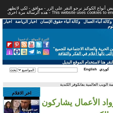
 أنواع الكوكيز نرجو النقر على الزر - موافق - لكي لاتظهر
This website uses cookies to ensure you ge
وكالة أنباء العمال
-
وكالة أنباء حقوق الإنسان
-
اخبار الرياضة
-
اخبار
لوم
التبرع للموقع - ادعمونا
حرية والعدالة الاجتماعية للجميع
"
تى نالها أعلام في الفكر والثقافة
قر هنا لاستخدام الموقع البديل
كوردي
English
 الويب العالمية بفانكوفر الكندية
اخر الافلام
واد الأعمال يشاركون