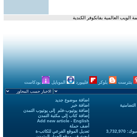
 الويب العالمية بفانكوفر الكندية
بنترست
بلوكر
فليبورد
الموبايل
بودكاست
اضافة موضوع جديد
التضامنية
اضافة خبر
إضافة يوتيوب-فلم إلى يوتيوب التمدن
إضافة كتاب إلى مكتبة التمدن
Add new article - English
أضف حملة
3,732,97
تعديل الموقع الفرعي للكاتب-ة
ابحث في موقع الحوار المتمدن