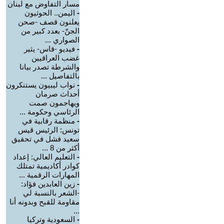
مسار التفاوض مع لبنان
-
اليمن.. الحوثيون
يعلنون قصف -صحن
الجنّ- بعدد كبير من
الصواري ...
-
فيديو -قاس- يثير
غضب العراقيين
والشرطة تصدر بيانا
بالتفاصيل ...
-
نواب ليبيون يستنكرون
أحداث صرمان
ويهاجمون صمت
الرئاسي وحكومة ...
-
منظمة رقابية في
تونس: الرئيس قيس
سعيد فشل في تحقيق
أكثر من 8 ...
-
التعليم العالي: إعداد
كوادر أكاديمية تمتلك
المهارات الرقمية ...
-
زين العابدين فؤاد:
-الشعر بالنسبة لي
مقاومة للقبح وبدونه أنا
...
-
السعودية وتركيا