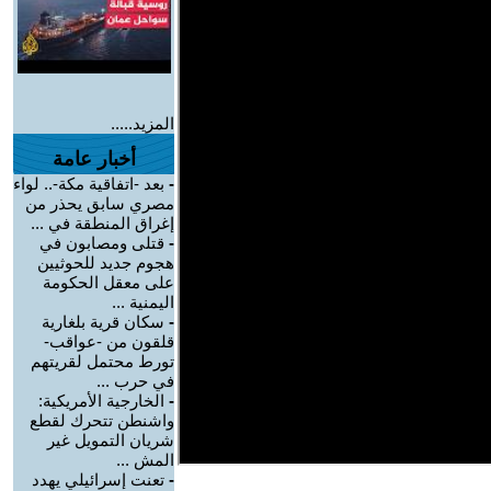
المزيد.....
أخبار عامة
-
بعد -اتفاقية مكة-.. لواء
مصري سابق يحذر من
إغراق المنطقة في ...
-
قتلى ومصابون في
هجوم جديد للحوثيين
على معقل الحكومة
اليمنية ...
-
سكان قرية بلغارية
قلقون من -عواقب-
تورط محتمل لقريتهم
في حرب ...
-
الخارجية الأمريكية:
واشنطن تتحرك لقطع
شريان التمويل غير
المش ...
-
تعنت إسرائيلي يهدد