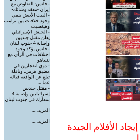
-
فانس: التفاوض مع
إيران -معقد وشائك-
-
البيت الأبيض ينفي
وجود خلافات بين ترامب
وهيغسيث
-
الجيش الإسرائيلي
يعلن مقتل جنديين
وإصابة 4 جنوب لبنان
-
فانس يؤكد وجود
اختلافات في الرأي مع
نتنياهو
-
دوي انفجارين في
مضيق هرمز.. وناقلة
تبلغ عن الواقعة قبالة
عما ...
-
مقتل جنديين
إسرائيليين وإصابة 4
بمعارك في جنوب لبنان
المزيد.....
المزيد.....
جاد الأفلام الجيدة
ا