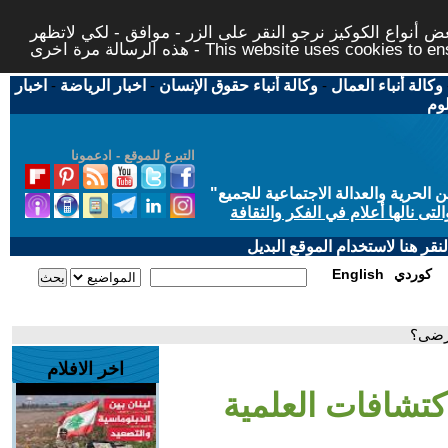
 أنواع الكوكيز نرجو النقر على الزر - موافق - لكي لاتظهر
This website uses cookies to ensure you ge
وكالة أنباء العمال
-
وكالة أنباء حقوق الإنسان
-
اخبار الرياضة
-
اخبار
لوم
التبرع للموقع - ادعمونا
حرية والعدالة الاجتماعية للجميع
"
تى نالها أعلام في الفكر والثقافة
قر هنا لاستخدام الموقع البديل
كوردي
English
مرضى؟
اخر الافلام
لاكتشافات العلمية