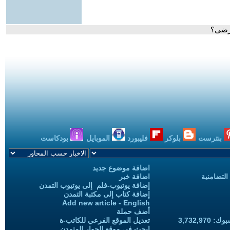
مرضى؟
بنترست
بلوكر
فليبورد
الموبايل
بودكاست
اضافة موضوع جديد
التضامنية
اضافة خبر
إضافة يوتيوب-فلم إلى يوتيوب التمدن
إضافة كتاب إلى مكتبة التمدن
Add new article - English
أضف حملة
3,732,97
تعديل الموقع الفرعي للكاتب-ة
ابحث في موقع الحوار المتمدن