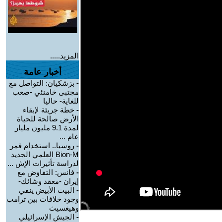
المزيد.....
أخبار عامة
-
بزشكيان: التواصل مع
مجتبى خامنئي -صعب
للغاية- حاليا
-
خطة جريئة لإبقاء
الأرض صالحة للحياة
لمدة 9.1 مليون مليار
عام ...
-
روسيا.. استخدام قمر
Bion-M العلمي الجديد
لدراسة تأثيرات الإش ...
-
فانس: التفاوض مع
إيران -معقد وشائك-
-
البيت الأبيض ينفي
وجود خلافات بين ترامب
وهيغسيث
-
الجيش الإسرائيلي