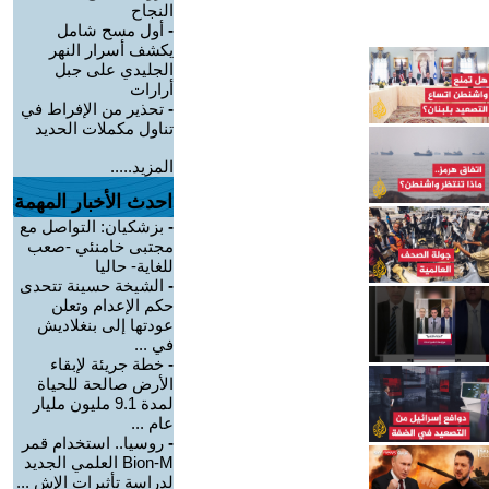
النجاح
-
أول مسح شامل
يكشف أسرار النهر
الجليدي على جبل
أرارات
-
تحذير من الإفراط في
تناول مكملات الحديد
المزيد.....
احدث الأخبار المهمة
-
بزشكيان: التواصل مع
مجتبى خامنئي -صعب
للغاية- حاليا
-
الشيخة حسينة تتحدى
حكم الإعدام وتعلن
عودتها إلى بنغلاديش
في ...
-
خطة جريئة لإبقاء
الأرض صالحة للحياة
لمدة 9.1 مليون مليار
عام ...
-
روسيا.. استخدام قمر
Bion-M العلمي الجديد
لدراسة تأثيرات الإش ...