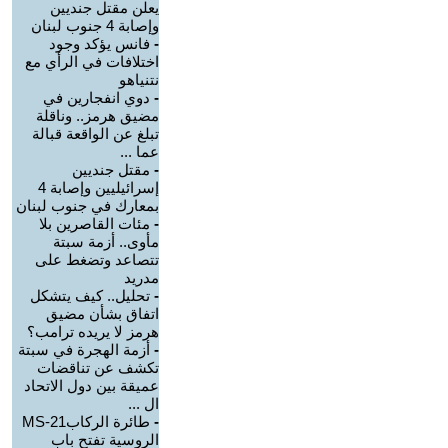
يعلن مقتل جنديين
وإصابة 4 جنوب لبنان
-
فانس يؤكد وجود
اختلافات في الرأي مع
نتنياهو
-
دوي انفجارين في
مضيق هرمز.. وناقلة
تبلغ عن الواقعة قبالة
عما ...
-
مقتل جنديين
إسرائيليين وإصابة 4
بمعارك في جنوب لبنان
-
مئات القاصرين بلا
مأوى.. أزمة سبتة
تتصاعد وتضغط على
مدريد
-
تحليل.. كيف يتشكل
اتفاق بشأن مضيق
هرمز لا يريده ترامب؟
-
أزمة الهجرة في سبتة
تكشف عن تناقضات
عميقة بين دول الاتحاد
ال ...
-
طائرة الركابMS-21
الروسية تفتح باب