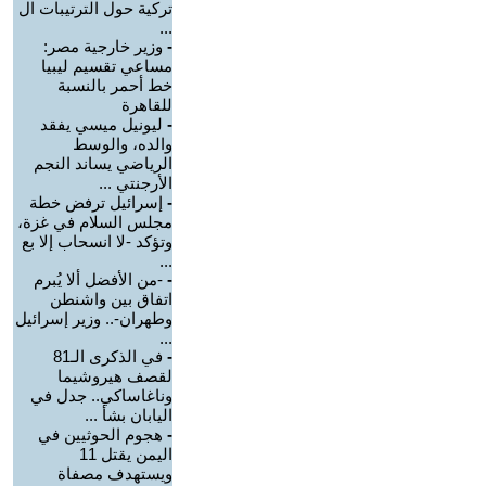
تركية حول الترتيبات ال
...
-
وزير خارجية مصر:
مساعي تقسيم ليبيا
خط أحمر بالنسبة
للقاهرة
-
ليونيل ميسي يفقد
والده، والوسط
الرياضي يساند النجم
الأرجنتي ...
-
إسرائيل ترفض خطة
مجلس السلام في غزة،
وتؤكد -لا انسحاب إلا بع
...
-
-من الأفضل ألا يُبرم
اتفاق بين واشنطن
وطهران-.. وزير إسرائيل
...
-
في الذكرى الـ81
لقصف هيروشيما
وناغاساكي.. جدل في
اليابان بشأ ...
-
هجوم الحوثيين في
اليمن يقتل 11
ويستهدف مصفاة