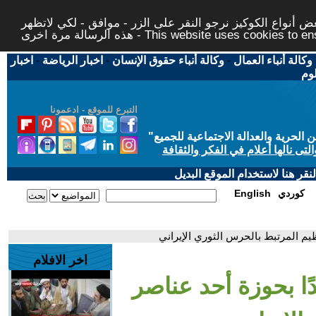
 أنواع الكوكيز نرجو النقر على الزر - موافق - لكي لاتظهر
This website uses cookies to ensure you ge
وكالة أنباء العمال
-
وكالة أنباء حقوق الإنسان
-
اخبار الرياضة
-
اخبار
لوم
التبرع للموقع - ادعمونا
حرية والعدالة الاجتماعية للجميع
"
تى نالها أعلام في الفكر والثقافة
قر هنا لاستخدام الموقع البديل
كوردي
English
اخر الافلام
ار نقدًا بحوزة أحد عناصر