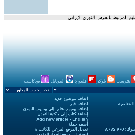
بنترست
بلوكر
فليبورد
الموبايل
بودكاست
اضافة موضوع جديد
التضامنية
اضافة خبر
إضافة يوتيوب-فلم إلى يوتيوب التمدن
إضافة كتاب إلى مكتبة التمدن
Add new article - English
أضف حملة
3,732,97
تعديل الموقع الفرعي للكاتب-ة
ابحث في موقع الحوار المتمدن