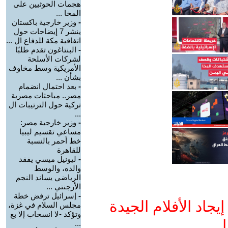
هجمات الحوثيين على
المخا ...
-
وزير خارجية باكستان
ينشر 7 إيضاحات حول
اتفاقية مكة للدفاع ال ...
-
البنتاغون تقدم طلبًا
لشركات الأسلحة
الأمريكية وسط مخاوف
بشأن ...
-
بعد احتمال انضمام
مصر.. مباحثات مصرية
تركية حول الترتيبات ال
...
-
وزير خارجية مصر:
مساعي تقسيم ليبيا
خط أحمر بالنسبة
للقاهرة
-
ليونيل ميسي يفقد
والده، والوسط
الرياضي يساند النجم
الأرجنتي ...
-
إسرائيل ترفض خطة
جاد الأفلام الجيدة
مجلس السلام في غزة،
وتؤكد -لا انسحاب إلا بع
ا
...