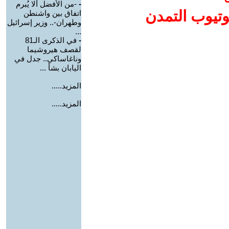
-
-من الأفضل ألا يُبرم
وتيوب التمدن
اتفاق بين واشنطن
وطهران-.. وزير إسرائيل
...
-
في الذكرى الـ81
لقصف هيروشيما
وناغاساكي.. جدل في
اليابان بشأ ...
المزيد.....
المزيد.....