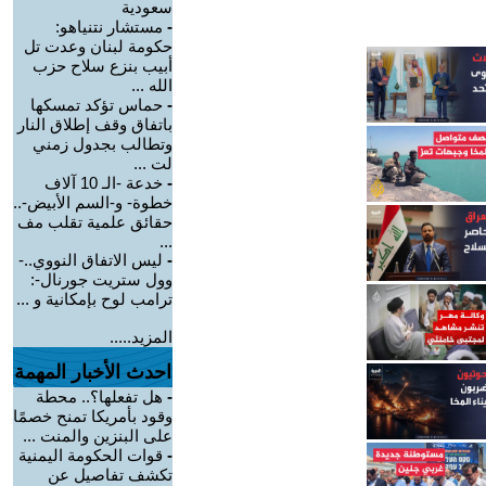
سعودية
-
مستشار نتنياهو:
حكومة لبنان وعدت تل
أبيب بنزع سلاح حزب
الله ...
-
حماس تؤكد تمسكها
باتفاق وقف إطلاق النار
وتطالب بجدول زمني
لت ...
-
خدعة -الـ 10 آلاف
خطوة- و-السم الأبيض-..
حقائق علمية تقلب مف
...
-
ليس الاتفاق النووي..-
وول ستريت جورنال-:
ترامب لوح بإمكانية و ...
المزيد.....
احدث الأخبار المهمة
-
هل تفعلها؟.. محطة
وقود بأمريكا تمنح خصمًا
على البنزين والمنت ...
-
قوات الحكومة اليمنية
تكشف تفاصيل عن