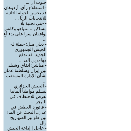
جنوب ال ...
-
استطلاع رأي: أردوغان
قد يخسر الجولة الثانية
للانتخابات الرئا ...
-
-بنى تحتية بلا
مساكن-.. نتنياهو وكاتس
يوافقان سرا على بدء أع
...
-
ديلي ميل: حملة لـ-
الجيش الجمهوري
الجديد- قد تدفع
مهاجرين إلى ...
-
مباشر: اتفاق وشيك
بين إيران وسلطنة عمان
بشأن الإدارة المستقب
...
-
الجيش الجزائري
يتسلم مواطنا ألمانيا
تعرض للاختطاف في
النيجر ...
-
فاتورة العطش في
عدن.. البحث عن الماء
بين طوابير الصهاريج
وال ...
-
عاجل | إذاعة الجيش