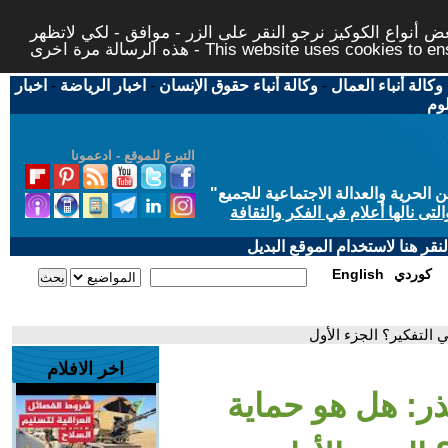
 أنواع الكوكيز نرجو النقر على الزر - موافق - لكي لاتظهر
This website uses cookies to ensure you ge
وكالة أنباء العمال
-
وكالة أنباء حقوق الإنسان
-
اخبار الرياضة
-
اخبار
لوم
التبرع للموقع - ادعمونا
حرية والعدالة الاجتماعية للجميع
"
تى نالها أعلام في الفكر والثقافة
قر هنا لاستخدام الموقع البديل
كوردي
English
التفكير؟ الجزء الأول
اخر الافلام
ر: هل هو حماية