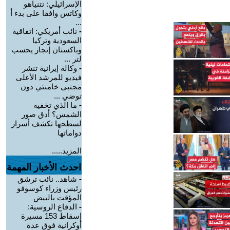
الإسرائيلي: نتنياهو
وكاتس وافقا على بدء أ
...
-
نائب أمريكي: اتفاقية
السعودية وتركيا
وباكستان إنجاز يحسب
لتر ...
-
وكالة إيرانية تنشر
فيديو للمرشد الأعلى
مجتبى خامنئي دون
توضي ...
-
ما الذي تخفيه
الشمس؟ أدق صور
لسطحها تكشف أسرار
دواماتها
المزيد.....
احدث الأخبار المهمة
-
شاهد.. نائب ترشق
رئيس وزراء كوسوفو
المؤقت بالبيض
-
الدفاع الروسية:
إسقاط 153 مسيرة
أوكرانية فوق عدة