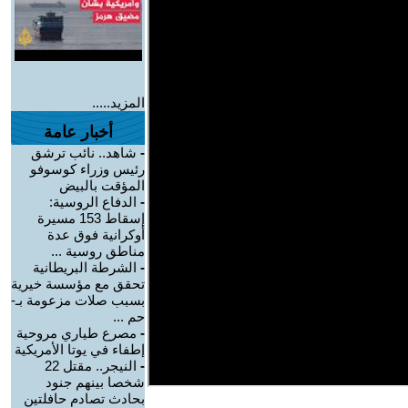
المزيد.....
أخبار عامة
-
شاهد.. نائب ترشق
رئيس وزراء كوسوفو
المؤقت بالبيض
-
الدفاع الروسية:
إسقاط 153 مسيرة
أوكرانية فوق عدة
مناطق روسية ...
-
الشرطة البريطانية
تحقق مع مؤسسة خيرية
بسبب صلات مزعومة بـ-
حم ...
-
مصرع طياري مروحية
إطفاء في يوتا الأمريكية
-
النيجر.. مقتل 22
شخصا بينهم جنود
بحادث تصادم حافلتين