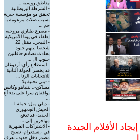
مناطق روسية ...
-
الشرطة البريطانية
تحقق مع مؤسسة خيرية
بسبب صلات مزعومة بـ-
حم ...
-
مصرع طياري مروحية
إطفاء في يوتا الأمريكية
-
النيجر.. مقتل 22
شخصا بينهم جنود
بحادث تصادم حافلتين
جنوب ال ...
-
استطلاع رأي: أردوغان
قد يخسر الجولة الثانية
للانتخابات الرئا ...
-
-بنى تحتية بلا
مساكن-.. نتنياهو وكاتس
يوافقان سرا على بدء أع
...
-
ديلي ميل: حملة لـ-
الجيش الجمهوري
الجديد- قد تدفع
مهاجرين إلى ...
جاد الأفلام الجيدة
-
الاشتراكات الشهرية
في -إنستغرام- تصبح
ا
مصدر دخل جديد.. تعرف