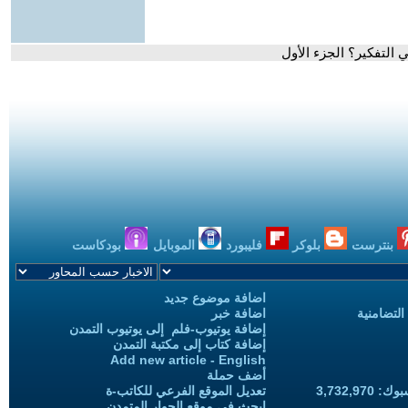
التفكير؟ الجزء الأول
بنترست
بلوكر
فليبورد
الموبايل
بودكاست
اضافة موضوع جديد
التضامنية
اضافة خبر
إضافة يوتيوب-فلم إلى يوتيوب التمدن
إضافة كتاب إلى مكتبة التمدن
Add new article - English
أضف حملة
3,732,97
تعديل الموقع الفرعي للكاتب-ة
ابحث في موقع الحوار المتمدن