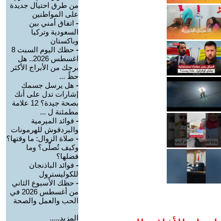
من طرق احتيال جديدة
على المواطنين
-
اتفاق أمني بين
السعودية وتركيا
وباكستان
-
حظك اليوم السبت 8
اغسطس 2026.. هل
برجك من الأبراج الأكثر
حظً ...
-
هل يرسل جسمك
إشارات تدل على أنك
بصحة جيدة؟ 12 علامة
مطمئنة ل ...
-
فوائد الميرمية
والبردقوش للهرمونات
-
صلاة الزوال: ما وقتها؟
وكيف تُصلّى؟ وما
فضلها؟
-
فوائد الباذنجان
للكوليسترول
-
حظك الأسبوع الثاني
من أغسطس 2026 في
الحب والعمل والصحة
المزيد.....