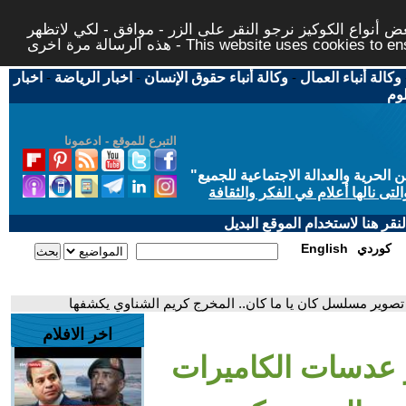
 أنواع الكوكيز نرجو النقر على الزر - موافق - لكي لاتظهر
This website uses cookies to ensure you ge
وكالة أنباء العمال
-
وكالة أنباء حقوق الإنسان
-
اخبار الرياضة
-
اخبار
لوم
التبرع للموقع - ادعمونا
حرية والعدالة الاجتماعية للجميع
"
تى نالها أعلام في الفكر والثقافة
قر هنا لاستخدام الموقع البديل
كوردي
English
تصوير مسلسل كان يا ما كان.. المخرج كريم الشناوي يكشفها
اخر الافلام
ر عدسات الكاميرات