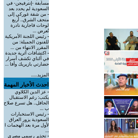
مسابقة -إنترفيجن- في
السعودية لم يحدد بعد
-
من شقة غوركي إلى
متحف الشرق.. أربع
لوحات قاجارية نادرة
تُعرض ...
-
رئيس اللجنة الأمريكية
للفنون الجميلة: من
المقرر الانتهاء من ...
-
اكتشافات أثرية جديدة
في ألتاي تكشف أسرار
حضارتي بازيريك وأفا ...
المزيد.....
احدث الأخبار المهمة
-
عز الدين الكلاوي
يكتب: رغم الاستقبال
الحافل.. هل تسرع صلاح
ب ...
-
رئيس الاستخبارات
السعودية يزور العراق
لأول مرة بعد الهجمات ا
...
-
تحذير رسمي مصري