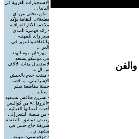
الاستخبارات الغربية في
ألبانيا ...
-
«لن نتخلى عن أي
قطعة».. الثقافة تؤكد
ملاحقة الآثار العراقية ...
-
رائد فهمي: المدى
منبر رائد للمهنية
والثقافة والتنوير في
العر ...
-
مهرجان -يوم الهند-
في موسكو يستعد
والفن
لاستقبال مئات الآلاف
من ال ...
-
منتجه خدم بالجيش
الإسرائيلي.. ما قصة
حملة مقاطعة فيلم
-سبايد ...
-
نسرين طافش تستعيد
«الروقان» من كواليس
أحدث أعمالها الغنائية ...
-
من منصة الشعر إلى
رصيف دمشق.. الطفلة
شريفة حاج حسن في
مشهد ي ...
-
-نوفوستي-: موعد